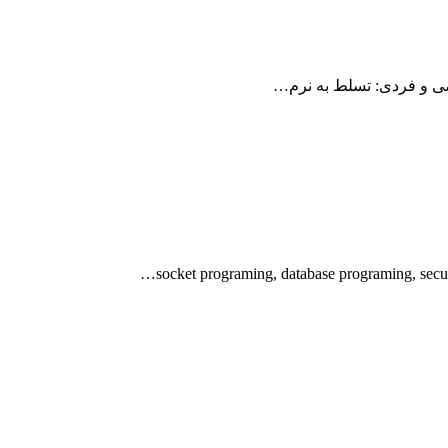
ی و فردی: تسلط به نرم…