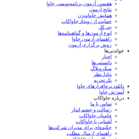
هفتمین آزمون برنامه‌نویسی جاوا
نتایج آزمون
همایش جاواویژن
حمایت از رویداد جاواکاپ
جی‌کل
انوع آزمون‌ها و گواهینامه‌ها
راهنمای آزمون جاوا
روش برگزاری آزمون
خواندنی‌ها
اخبار
دانستنی‌ها
میکروبلاگ
تبادل‌نظر
یک تجربه
دانلود نرم‌افزارهای جاوا
آموزش جاوا
درباره جاواکاپ
تماس با ما
رسالت و چشم انداز
حامیان جاواکاپ
آشنایی با جاواکاپ
چکیده‌ای برای مدیران شرکت‌ها
راهنمای ارسال مطلب