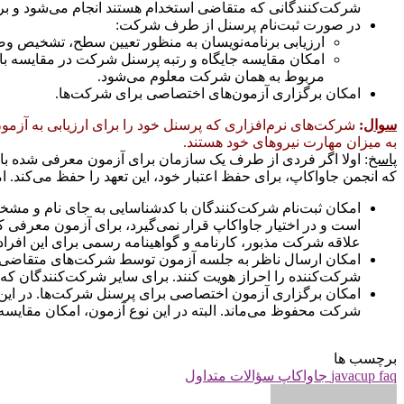
شرکت‌کنندگانی که متقاضی استخدام هستند انجام می‌شود و ب
در صورت ثبت‌نام پرسنل از طرف شرکت:
ارزيابی برنامه‌نويسان به منظور تعيين سطح، تشخيص و
امکان مقايسه جايگاه و رتبه پرسنل شرکت در مقايسه با س
مربوط به همان شرکت معلوم می‌شود.
امکان برگزاری آزمون‌های اختصاصی برای شرکت‌ها.
سوال
:
شرکت‌های نرم‌افزاری که پرسنل خود را برای ارزيابی به آزم
به ميزان مهارت نيروهای خود هستند.
پاسخ
: اولا اگر فردی از طرف يک سازمان برای آزمون معرفی شده باشد
که انجمن جاواکاپ، برای حفظ اعتبار خود، اين تعهد را حفظ می‌کند. ا
امکان ثبت‌نام شرکت‌کنندگان با کدشناسایی به جای نام و مش
است و در اختيار جاواکاپ قرار نمی‌گيرد، برای آزمون معرفی ک
علاقه شرکت مذبور، کارنامه و گواهينامه رسمی برای اين افراد
امکان ارسال ناظر به جلسه آزمون توسط شرکت‌های متقاضی. 
شرکت‌کننده را احراز هويت کنند. برای ساير شرکت‌کنندگان که ب
امکان برگزاری آزمون اختصاصی برای پرسنل شرکت‌ها. در اين آ
شرکت محفوظ می‌ماند. البته در اين نوع آزمون، امکان مقايسه
برچسب ها
javacup faq جاواکاپ سؤالات متداول