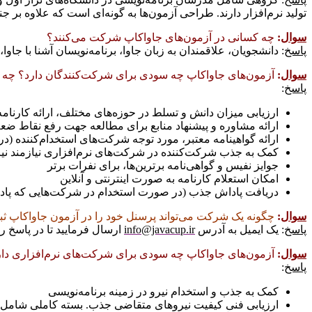
توليد نرم‌افزار دارند. طراحی آزمون‌ها به گونه‌ای است که علاوه بر
سوال
:
چه کسانی در آزمون‌های جاواکاپ شرکت می‌کنند؟
پاسخ
: دانشجويان، علاقمندان به زبان جاوا، برنامه‌نويسان آشنا با جاوا
سوال
:
آزمون‌های جاواکاپ چه سودی برای شرکت‌کنندگان دارد؟ چه خ
پاسخ
:
ارزيابی ميزان دانش و تسلط در حوزه‌های مختلف، ارائه کارنا
ارائه مشاوره و پيشنهاد منابع برای مطالعه جهت رفع نقاط ض
ارائه گواهينامه معتبر، مورد توجه شرکت‌های استخدام‌کننده (د
کمک به جذب شرکت‌کننده در شرکت‌های نرم‌افزاری نيازمند ني
جوايز نفيس و گواهی‌نامه برترين‌ها، برای نفرات برتر
امکان استعلام کارنامه به صورت اينترنتی و آنلاين
دريافت پاداش جذب (در صورت استخدام در شرکت‌هایی که پادا
سوال
:
چگونه يک شرکت می‌تواند پرسنل خود را در آزمون جاواکاپ ثبت
پاسخ
: يک ايميل به آدرس
info@javacup.ir
ارسال فرماييد تا در پاسخ ر
سوال
:
آزمون‌های جاواکاپ چه سودی برای شرکت‌های نرم‌افزاری دار
پاسخ
:
کمک به جذب و استخدام نيرو در زمينه برنامه‌نويسی
ارزيابی فنی کيفيت نيروهای متقاضی جذب. بسته کاملی شامل ک