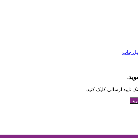
یل
چاپ
وید.
 تایید ارسالی کلیک کنید.