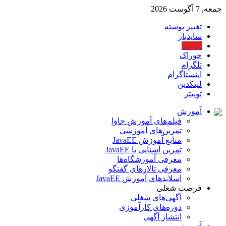
جمعه, 7 آگوست 2026
تغییر پوسته
سایدبار
آپارات
خوراک
تلگرام
اینستاگرام
لینکدین
توییتر
آموزش
فیلم‌های آموزش جاوا
تمرین‌های آموزشی
منابع آموزش JavaEE
تمرین آشنایی با JavaEE
معرفی آموزشگاه‌ها
معرفی تالارهای گفتگو
اسلایدهای آموزش JavaEE
فرصت شغلی
آگهی‌های شغلی
دوره‌های کارآموزی
انتشار آگهی