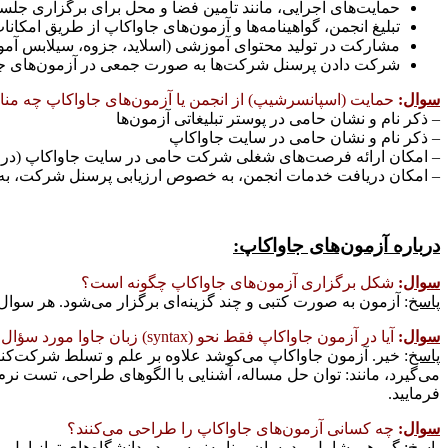
حمايت‌های اجرایی، مانند تامين فضا و محل برای برگزاری ج
تبليغ انجمن، گواهينامه‌ها و آزمون‌های جاواکاپ از طريق امکانا
مشارکت در توليد محتوای آموزشی (اسلايد، جزوه، سيلابس آموزش
شرکت دادن پرسنل شرکت‌ها به صورت جمعی در آزمون‌های ج
سوال
:
حمايت (اسپانسرشيپ) از انجمن يا آزمون‌های جاواکاپ چه منا
– ذکر نام و نشان حامی در پوستر تبليغاتی آزمون‌ها
– ذکر نام و نشان حامی در سايت جاواکاپ
– امکان ارائه فرصت‌های شغلی شرکت حامی در سايت جاواکاپ (در 
– امکان دريافت خدمات انجمن، به خصوص ارزيابی پرسنل شرکت، به ص
درباره آزمون‌های جاواکاپ:
سوال
:
شکل برگزاری آزمون‌های جاواکاپ چگونه است؟
پاسخ
: آزمون به صورت کتبی و چند گزينه‌ای برگزار می‌شود. هر سوال
سوال
:
آيا در آزمون جاواکاپ فقط نحو (syntax) زبان جاوا مورد سؤال است؟ در آزمون جاواکاپ چه مهارت‌هايی سنجيده می‌شود؟
پاسخ
: خير. آزمون جاواکاپ می‌کوشد علاوه بر علم و تسلط شرکت‌کنند
می‌گيرد، مانند: توان حل مساله، آشنایی با الگوهای طراحی، تست نر
فرماييد.
سوال
:
چه کسانی آزمون‌های جاواکاپ را طراحی می‌کنند؟
پاسخ
: گروهی شامل مدرسان برنامه‌نويسی در دانشگاه‌های تراز اول و