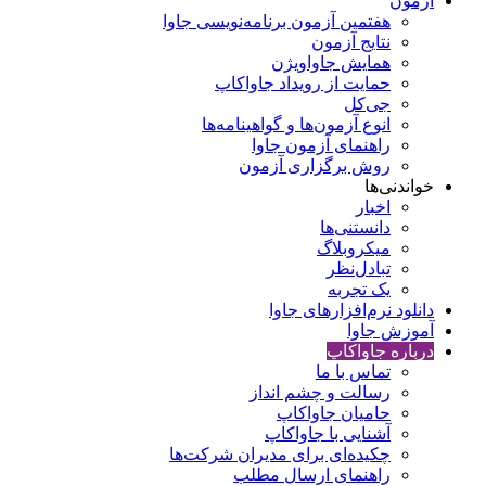
آزمون
هفتمین آزمون برنامه‌نویسی جاوا
نتایج آزمون
همایش جاواویژن
حمایت از رویداد جاواکاپ
جی‌کل
انوع آزمون‌ها و گواهینامه‌ها
راهنمای آزمون جاوا
روش برگزاری آزمون
خواندنی‌ها
اخبار
دانستنی‌ها
میکروبلاگ
تبادل‌نظر
یک تجربه
دانلود نرم‌افزارهای جاوا
آموزش جاوا
درباره جاواکاپ
تماس با ما
رسالت و چشم انداز
حامیان جاواکاپ
آشنایی با جاواکاپ
چکیده‌ای برای مدیران شرکت‌ها
راهنمای ارسال مطلب