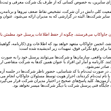
رای سايرين، به خصوص کسانی که از طرف يک شرکت معرفی و ثبت‌نام 
ضعيت کلی دانش در آن شرکت، تشخيص نقاط ضعف نيروها و برنامه‌ريز
اير شرکت‌ها. البته در گزارشی که به مديران ارائه می‌شود، عنوان و
ون جاواکاپ می‌فرستند، چگونه از حفظ اطلاعات پرسنل خود مطمئن باش
، انجمن جاواکاپ متعهد خواهد بود که اطلاعات وی (کارنامه، گواهينام
ما برای رفع نگرانی فوق، تمهيدات زير انديشيده شده است:
خصات واقعی. سازمان‌ها و شرکت‌ها می‌توانند پرسنل خود را به صورت
نند. کارنامه و آمار اين افراد با عنوان همين کدها به شرکت متقاضی
 صادر نمی‌شود.
در صورت ثبت‌نام با کد شناسایی، حضور ناظر شرکت‌ها در جلسه آز
ا نام ثبت‌نام کرده‌اند، احراز هويت توسط مسئولان جاواکاپ انجام می‌
زمون‌ها، کليد پاسخ‌های صحيح در اختيار مديران شرکت قرار می‌گيرد
 جايگاه فنی پرسنل شرکت با ديگر شرکت‌ها ميسر نخواهد بود.