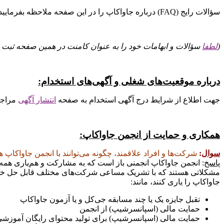
سؤالات رايج (FAQ) درباره جاواکاپ را در اين صفحه ملاحظه بفرماييد.
(
لطفا
سؤالات و ابهامات خود را به عنوان کامنت در همين صفحه ثبت نما
درباره موقعیت‌های شغلی و آگهی‌های استخدام:
جهت اطلاع از شرایط درج آگهی استخدام به صفحه
انتشار آگهی
مراجع
همکاری و
حمایت از انجمن جاواکاپ:
سوال
:
شرکت‌ها و افراد علاقمند، چگونه می‌توانند با انجمن جاواکاپ 
پاسخ
: انجمن جاواکاپ انجمنی باز است که به مشارکت و هم‌ياری همه فع
مشکلاتی هستند که با تشريک مساعی شرکت‌های مختلف قابل حل خواهند
جاواکاپ را ياری کنند، مانند:
تقبل جایزه یک یا چند مسابقه جی‌کل و یا آزمون جاواکاپ
حمايت مالی (اسپانسرشيپ) از انجمن
حمايت مالی (اسپانسرشيپ) برای توليد محتوای رايگان آموزشی