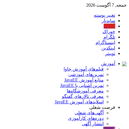
جمعه, 7 آگوست 2026
تغییر پوسته
سایدبار
آپارات
خوراک
تلگرام
اینستاگرام
لینکدین
توییتر
آموزش
فیلم‌های آموزش جاوا
تمرین‌های آموزشی
منابع آموزش JavaEE
تمرین آشنایی با JavaEE
معرفی آموزشگاه‌ها
معرفی تالارهای گفتگو
اسلایدهای آموزش JavaEE
فرصت شغلی
آگهی‌های شغلی
دوره‌های کارآموزی
انتشار آگهی