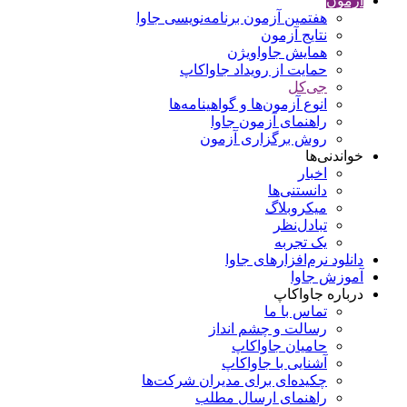
آزمون
هفتمین آزمون برنامه‌نویسی جاوا
نتایج آزمون
همایش جاواویژن
حمایت از رویداد جاواکاپ
جی‌کل
انوع آزمون‌ها و گواهینامه‌ها
راهنمای آزمون جاوا
روش برگزاری آزمون
خواندنی‌ها
اخبار
دانستنی‌ها
میکروبلاگ
تبادل‌نظر
یک تجربه
دانلود نرم‌افزارهای جاوا
آموزش جاوا
درباره جاواکاپ
تماس با ما
رسالت و چشم انداز
حامیان جاواکاپ
آشنایی با جاواکاپ
چکیده‌ای برای مدیران شرکت‌ها
راهنمای ارسال مطلب