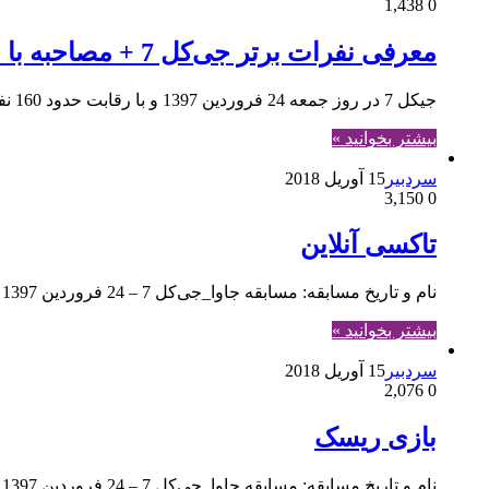
1,438
0
معرفی نفرات برتر جی‌کل 7 + مصاحبه با نفر اول
جی‎کل 7 در روز جمعه 24 فروردین 1397 و با رقابت حدود 160 نفر برگزار شد. این مسابقه شامل 3 سوال ۱۰۰ امتیازی بود و در مجموع امکان کسب حداکثر…
بیشتر بخوانید »
سردبیر
15 آوریل 2018
3,150
0
تاکسی آنلاین
نام و تاریخ مسابقه: مسابقه جاوا_جی‌کل 7 – 24 فروردین 1397 مباحث: شی‌گرایی، واسط، وراثت و چندریختی
بیشتر بخوانید »
سردبیر
15 آوریل 2018
2,076
0
بازی ریسک
نام و تاریخ مسابقه: مسابقه جاوا_جی‌کل 7 – 24 فروردین 1397 مباحث: شی‌گرایی و وراثت