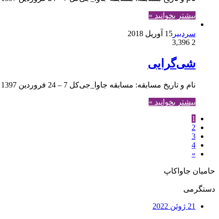
بیشتر بخوانید »
سردبیر
15 آوریل 2018
3,396
2
شی‌گرایی
نام و تاریخ مسابقه: مسابقه جاوا_جی‌کل 7 – 24 فروردین 1397 مباحث: شی‌گرایی، وراثت و چندریختی
بیشتر بخوانید »
1
2
3
4
»
حامیان جاواکاپ
دستگرمی
21 ژوئن 2022