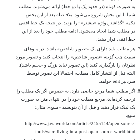
به صورت کوتاه (در حدود يک يا دو خط) ارائه می‌شوند. مطلب
شما با اين بخش شروع می‌شود. بلافاصله بعد از اين بخش
دکمه “گذاشتن واژه «بیشتر»” را بزنيد. در نتيجه يک خط افقی
در مطلب شما ايجاد می‌شود. ادامه مطلب خود را بعد از اين
خط افقی قرار دهيد.
هر مطلب باید دارای یک «تصویر شاخص» باشد. در منوهای
سمت چپ گزینه «تصویر شاخص» را انتخاب کنید و تصویر مورد
نظرتان را بارگذاری کنید (اين تصوير نبايد بزرگ و حجيم باشد).
البته قبل از انتشار کامل مطلب، احتمالا این تصویر توسط
سردبیر edit خواهد.
اگر مطلب شما مرجع خاصی دارد، به خصوص اگر يک مطلب را
ترجمه کرده‌ايد، مرجع مطلب خود را در انتهای متن به صورت
يک لينک قرار دهيد و قبل از آن بنويسيد «منبع». مثال:
منبع:
http://www.javaworld.com/article/2455144/open-source-
tools/were-living-in-a-post-open-source-world.html