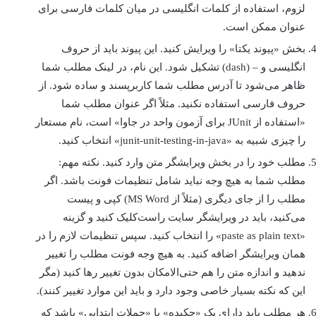
لزوم، استفاده از کلمات انگليسی در ميان کلمات فارسی برای
عنوان ممکن است.
بخش «پیوند یکتا» را ویرایش کنيد. این پیوند بايد از حروف
انگليسی و – (dash) تشکيل شود. اين نام، در لينک مطلب شما
ظاهر می‌شود تا آدرس مطلب شما کاربرپسند و ساده شود. از
حروف فارسی استفاده نکنيد. مثلاً اگر عنوان مطلب شما
«استفاده از JUnit برای آزمون واحد در جاوا» است، نام مستعار
را چيزی شبيه به «junit-unit-testing-in-java» انتخاب کنيد.
مطلب خود را در بخش ويرايشگر متن وارد کنيد. نکته مهم:
مطلب شما به هيچ وجه نبايد شامل تنظيمات فونت باشد. اگر
مطلب را از جای ديگری (مثلاً از MS Word) کپی و پيست
می‌کنيد، بايد در ويرايشگر سايت راست‌کليک کنيد و گزينه
«paste as plain text» را انتخاب کنيد. سپس تنظيمات لازم را در
همان ويرايشگر اضافه کنيد. به هيچ وجه فونت مطلب را تغيير
ندهيد و اندازه متن را هم حتی‌الامکان بدون تغيير رها کنيد (مگر
اين که نکته بسيار خاصی وجود دارد و بايد اين موارد تغيير کنند).
هر مطلب بايد دارای يک «چکيده» يا «جملات ابتدایی» باشد که