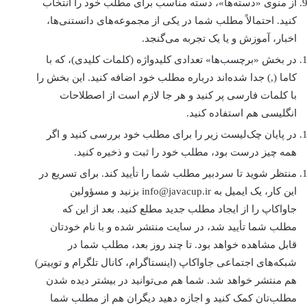
از منوی «دسته‌ها»، دسته مناسب برای مطلب خود را انتخاب
کنید. احتمالاً مطلب شما در يکی از مجموعه‌های دانستنی‌ها،
اخبار، آموزش و یا یک تجربه می‌گنجد.
در بخش «برچسب‌ها» تعدادی کليدواژه (کلمات کلیدی)، که با
کاما (,) جدا شده‌اند درباره مطلب خود اضافه کنيد. اين بخش را
با کلمات فارسی پر کنيد و هر جا لازم است از اصطلاحات
انگليسی هم استفاده کنيد.
در پايان چک‌ليست زير را برای مطلب خود بررسی کنيد و اگر
همه چيز درست بود، مطلب خود را ثبت و ذخیره کنيد.
منتظر شويد تا سردبير مطلب شما را تأييد کند. برای تسريع در
اين کار، يک ايميل به info@javacup.ir بزنيد و مسؤولين
جاواکاپ را از ايجاد مطلب جديد مطلع کنيد. بعد از اين که
مطلب شما تأييد شد، در سايت منتشر شده و با نام خودتان
قابل مشاهده خواهد بود. تا چند روز بعد، مطلب شما در
شبکه‌های اجتماعی جاواکاپ (اینستاگرام، کانال تلگرام و توییتر)
هم منتشر خواهد شد. شما هم می‌توانید در بیشتر دیده شدن
مطلب‌تان کمک کنید و اجازه دهيد ديگران هم از مطلب شما