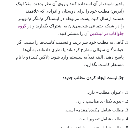
باخبر شوند، از آن استفاده کنند و روی آن نظر بدهند. مثلا لينک
(آدرس) مطلب خود را برای دوستان و افرادی که علاقمند
هستند ارسال کنيد. پست مربوطه در اینستاگرام/تلگرام/توییتر
را در شبکه‌‌اجتماعی شخصی‌تان به اشتراک بگذارید و در
گروه
جاواکاپ در لینکدین
آن را منتشر کنید.
گاهی به مطلب خود سر بزنيد و قسمت کامنت‌ها را ببينيد. اگر
خوانندگان سؤالی مطرح کرده‌اند يا نظری داده‌اند، به آن‌ها
پاسخ دهيد. البته قبلاً به سيستم وارد شويد (لاگين کنيد) و با نام
مستعار کامنت نگذاريد.
چک‌ليست ايجاد کردن مطلب جديد:
«عنوان مطلب» دارد.
«پیوند یکتا»ی مناسب دارد.
مطلب شامل چکيده/مقدمه است.
مطلب شامل تصوير است.
مطلب شامل «تصویر شاخص» است.