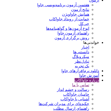
آزمون
هفتمین آزمون برنامه‌نویسی جاوا
نتایج آزمون
همایش جاواویژن
حمایت از رویداد جاواکاپ
جی‌کل
انوع آزمون‌ها و گواهینامه‌ها
راهنمای آزمون جاوا
روش برگزاری آزمون
خواندنی‌ها
اخبار
دانستنی‌ها
میکروبلاگ
تبادل‌نظر
یک تجربه
دانلود نرم‌افزارهای جاوا
آموزش جاوا
درباره جاواکاپ
تماس با ما
رسالت و چشم انداز
حامیان جاواکاپ
آشنایی با جاواکاپ
چکیده‌ای برای مدیران شرکت‌ها
راهنمای ارسال مطلب