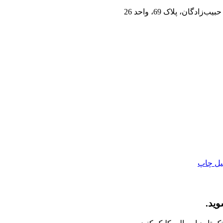
ان، پلاک 69، واحد 26
یل
چاپ
وید.