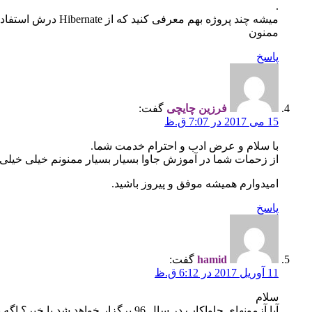
.
میشه چند پروژه بهم معرفی کنید که از Hibernate درش استفاده شده باشه
ممنون
پاسخ
فرزین چایچی
گفت:
15 می 2017 در 7:07 ق.ظ
با سلام و عرض ادب و احترام خدمت شما.
از زحمات شما در آموزش جاوا بسیار بسیار ممنونم خیلی خیلی 
امیدوارم همیشه موفق و پیروز باشید.
پاسخ
hamid
گفت:
11 آوریل 2017 در 6:12 ق.ظ
سلام
آیا آزمونهای جاواکاپ در سال 96 برگزار خواهد شد یا خیر؟ اگه برگزار میشه، تاریخ برگزاریشون احتمالا کی خواهد بود؟