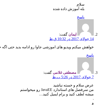
سلام
بله آموزش داده شده
پاسخ
ایمان
گفت:
14 جولای 2017 در 10:32 ق.ظ
خواهش میکنم ویدیو های اموزشی جاوا رو ادامه بدید حتی اگه 
پاسخ
مصطفی غلامی
گفت:
7 جولای 2017 در 5:26 ب.ظ
عرض سلام و خسته نباشید
من سرفصل های استاندارد JavaEE رو میخواستم
میشه لطف کنید و برام ایمیل کنید…
.
و