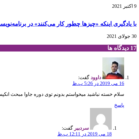
9 اکتبر 2021
با یادگیری اینکه «چیزها چطور کار می‌کنند» در برنامه‌ن
30 جولای 2021
‫17 دیدگاه ها
داوود
گفت:
16 می 2019 در 5:26 ب.ظ
سلام خسته نباشید میخواستم بدونم توی دوره جاوا مبحث انکپسولیشن و getter و setter آمو
پاسخ
سردبیر
گفت:
18 می 2019 در 12:11 ب.ظ