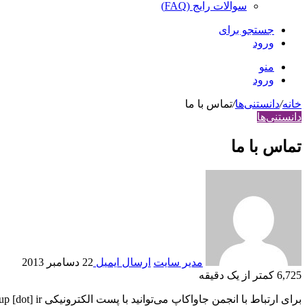
سوالات رایج (FAQ)
جستجو برای
ورود
منو
ورود
خانه
/
دانستنی‌ها
/
تماس با ما
دانستنی‌ها
تماس با ما
مدير سايت
ارسال ایمیل
22 دسامبر 2013
6,725
کمتر از یک دقیقه
برای ارتباط با انجمن جاواکاپ می‌توانید با پست الکترونیکی
up [dot] ir