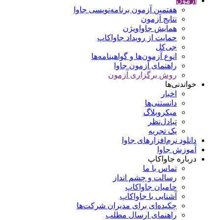
آزمون
هفتمین آزمون برنامه‌نویسی جاوا
نتایج آزمون
همایش جاواویژن
حمایت از رویداد جاواکاپ
جی‌کل
انوع آزمون‌ها و گواهینامه‌ها
راهنمای آزمون جاوا
روش برگزاری آزمون
خواندنی‌ها
اخبار
دانستنی‌ها
میکروبلاگ
تبادل‌نظر
یک تجربه
دانلود نرم‌افزارهای جاوا
آموزش جاوا
درباره جاواکاپ
تماس با ما
رسالت و چشم انداز
حامیان جاواکاپ
آشنایی با جاواکاپ
چکیده‌ای برای مدیران شرکت‌ها
راهنمای ارسال مطلب