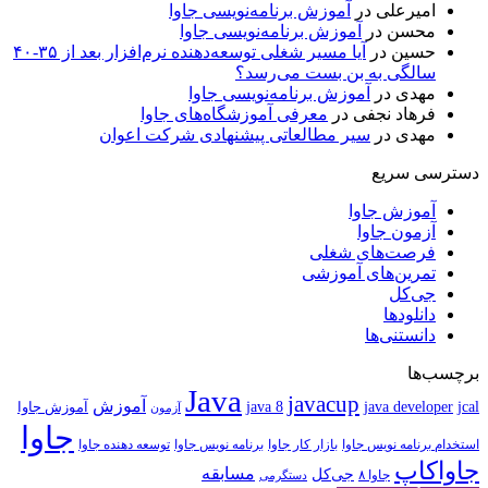
امیرعلی
در
آموزش برنامه‌نویسی جاوا
محسن
در
آموزش برنامه‌نویسی جاوا
حسین
در
آیا مسیر شغلی توسعه‌دهنده نرم‌افزار بعد از ۳۵-۴۰
سالگی به بن بست می‌رسد؟
مهدی
در
آموزش برنامه‌نویسی جاوا
فرهاد نجفی
در
معرفی آموزشگاه‌های جاوا
مهدی
در
سیر مطالعاتی پیشنهادی شرکت اعوان
دسترسی سریع
آموزش جاوا
آزمون جاوا
فرصت‌های شغلی
تمرین‌های آموزشی
جی‌کل
دانلودها
دانستنی‌ها
برچسب‌ها
Java
javacup
آموزش
java 8
jcal
java developer
آموزش جاوا
آزمون
جاوا
استخدام برنامه نویس جاوا
بازار کار جاوا
برنامه نویس جاوا
توسعه دهنده جاوا
جاواکاپ
مسابقه
جی‌کل
جاوا ۸
دستگرمی