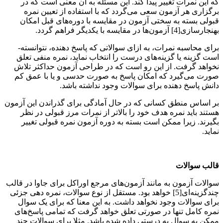
که این نمرات تغییر پیدا کند. این مسئله به آن معنی است که در
برگزاری هر آزمون سعی می‌­گردد که با استفاده از تعیین نمره
قبولی بسته به سختی آزمون در مقایسه با دوره­‌های قبل امکان
بهنجارسازی
[4]
آزمون‌­ها در مقایسه با یکدیگر فراهم گردد.
برای محاسبه نمرات، به ازای سوالاتی که پاسخ­ دهنده، نتوانسته­
است گزینه­ یا گزینه­‌های درست را انتخاب نماید، نمره منفی تعلق
نخواهد گرفت. از این رو است که در طراحی آزمون حداکثر تلاش
صورت می­‌گیرد که امکان پاسخ به صورت حدسی و یا با عمق کم
دانش پاسخ­ دهنده برای سوالات وجود نداشته باشد.
بر اساس منطق کسانی که در حال آمادگی برای گذراندن این آزمون
هستند باید نمره هدف خود را بالاتر از نمرات مرز قبولی در نظر
بگیرند. زیرا ممکن است بسته به دوره آزمون نمره قبولی تغییر
نماید.
قالب سوالات
سوالات آزمون به مانند آزمون‌­های مرجع اوراکل برای جاوا در قالب
چندگزینه­‌ای
[5]
خواهد بود. مستقل از نوع سوالات، نمره­ دهی جزئی
برای سوالات وجود نخواهد داشت. به این معنا که برای یک سوال
نمره کامل تنها در صورتی تعلق خواهد گرفت که تمامی پاسخ­‌های
ممکن به سوال به درستی داده شده باشد. مثلا برای سوالات چند