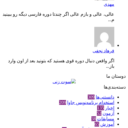
مهدی
عالی، عالی و بازم عالی اگر چندتا دوره فارسی دیگه رو ببینید
م...
فرهاد نجفی
اگر واقعن دنبال دوره قوی هستید که بتونید بعد از اون وارد
باز...
دوستان ما
دسته‌بندی‌ها
دانستنی‌ها
309
استخدام برنامه‌نویس جاوا
209
اخبار
135
آزمون
52
مسابقات
38
آموزش
65