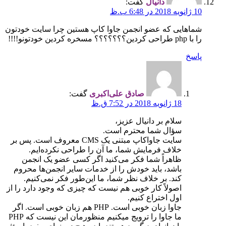
دانیال
گفت:
10 ژانویه 2018 در 6:48 ب.ظ
شماهایی که عضو انجمن جاوا کاپ هستین چرا سایت خودتون
را با php طراحی کردین؟؟؟؟؟؟؟ مسخره کردین خودتونو!!!!
پاسخ
صادق علی‌اکبری
گفت:
18 ژانویه 2018 در 7:52 ق.ظ
سلام بر دانیال عزیز،
سؤال شما محترم است.
سایت جاواکاپ مبتنی یک CMS معروف است. پس بر
خلاف فرمایش شما، ما آن را طراحی نکرده‌ایم.
ظاهراً شما فکر می‌کنید اگر کسی عضو یک انجمن
باشد، باید خودش را از خدمات سایر انجمن‌ها محروم
کند. بر خلاف نظر شما، ما این‌طور فکر نمی‌کنیم.
اصولاً کار خوبی هم نیست که چیزی که وجود دارد را از
اول اختراع کنیم.
جاوا زبان خوبی است. PHP هم زبان خوبی است. اگر
ما جاوا را ترویج میکنیم منظورمان این نیست که PHP