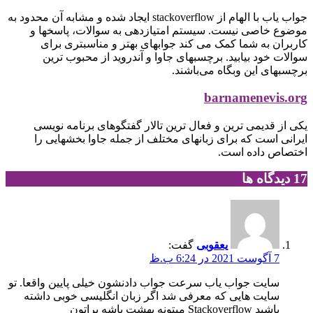
جواب یاب با الهام از stackoverflow ایجاد شده و مشابه آن محدود به
موضوع خاصی نیست. سیستم امتیازدهی به سوالات، پاسخها و
کاربران به شما کمک می کند جوابهای بهتر و مناسبتری برای
سوالات خود بیابید. برچسبهای جاوا و آندروید از محبوب ترین
برچسبهای این وبگاه می‌باشند.
barnamenevis.org
یکی از قدیمی ترین و فعال ترین تالار گفتگوهای برنامه نویسی
ایرانی است که برای زبانهای مختلف از جمله جاوا بخشهایی را
اختصاص داده است.
‫17 دیدگاه ها
یعقوبی
گفت:
7 آگوست 2021 در 6:24 ب.ظ
سایت جواب یاب سرعت جواب دادنشون خیلی پایین واقعا. تو
سایت هایی که معرفی شد اگر زبان انگلیسی خوبی داشته
باشید Stackoverflow میتونه بهشت باشه براتون