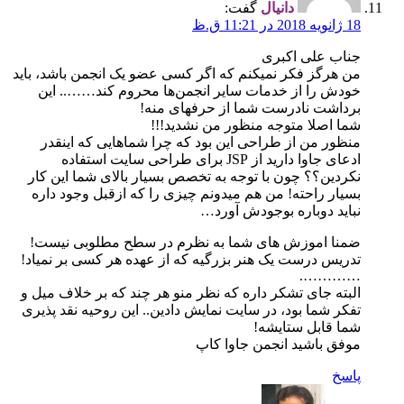
دانیال
گفت:
18 ژانویه 2018 در 11:21 ق.ظ
جناب علی اکبری
من هرگز فکر نمیکنم که اگر کسی عضو یک انجمن باشد، باید
خودش را از خدمات سایر انجمن‌ها محروم کند…….. این
برداشت نادرست شما از حرفهای منه!
شما اصلا متوجه منظور من نشدید!!!
منظور من از طراحی این بود که چرا شماهایی که اینقدر
ادعای جاوا دارید از JSP برای طراحی سایت استفاده
نکردین؟؟ چون با توجه به تخصص بسیار بالای شما این کار
بسیار راحته! من هم میدونم چیزی را که ازقبل وجود داره
نباید دوباره بوجودش آورد…
ضمنا اموزش های شما به نظرم در سطح مطلوبی نیست!
تدریس درست یک هنر بزرگیه که از عهده هر کسی بر نمیاد!
………….
البته جای تشکر داره که نظر منو هر چند که بر خلاف میل و
تفکر شما بود، در سایت نمایش دادین.. این روحیه نقد پذیری
شما قابل ستایشه!
موفق باشید انجمن جاوا کاپ
پاسخ