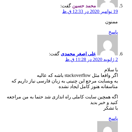
محمد حسین
گفت:
19 نوامبر 2020 در 12:33 ق.ظ
ممنون
پاسخ
علی اصغر محمدی
گفت:
2 ژانویه 2020 در 11:28 ق.ظ
با سلام
اگر واقعا مثل stackoverflow باشه که عالیه
یه وبسایت مرجع این چنینی به زبان فارسی نیاز داریم که
متاسفانه هنوز کامل ایجاد نشده
اگه همچین سایت کاملی راه اندازی شد حتما به من مراجعه
کنید و خبر بدید
با تشکر
پاسخ