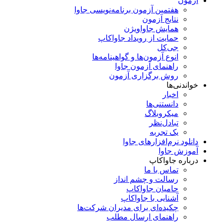
آزمون
هفتمین آزمون برنامه‌نویسی جاوا
نتایج آزمون
همایش جاواویژن
حمایت از رویداد جاواکاپ
جی‌کل
انوع آزمون‌ها و گواهینامه‌ها
راهنمای آزمون جاوا
روش برگزاری آزمون
خواندنی‌ها
اخبار
دانستنی‌ها
میکروبلاگ
تبادل‌نظر
یک تجربه
دانلود نرم‌افزارهای جاوا
آموزش جاوا
درباره جاواکاپ
تماس با ما
رسالت و چشم انداز
حامیان جاواکاپ
آشنایی با جاواکاپ
چکیده‌ای برای مدیران شرکت‌ها
راهنمای ارسال مطلب