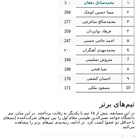
۱
محمدصادق دهقان
3۰۰
۲
سینا حسین کوچک
294
۳
محمدصالح ساغرچی
277
۴
فرهاد نوایزدان
259
۵
احمد حاجی حسنی
247
6
محمدمهدی آهنگران
۲۰۰
7
سروش تسلیمی
194
۸
صبا فتحی
188
۹
احسان کشفی
176
10
مسعود ملکی
171
تیم‌های برتر
در این مسابقه، بیش از ۶۵ تیم با یکدیگر به رقابت پرداختند. در این میان، تیم
دانشگاه خواجه نصیرالدین طوسی مقام اول را بین تیم‌های شرکت‌کننده (تیم‌های
با حداقل دو عضو) کسب کرد. در ادامه، رتبه‌بندی تیم‌های برتر را مشاهده
می‌کنید.