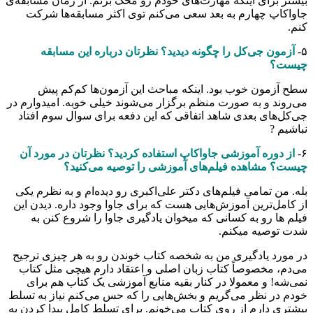
بیشتر برای اینکه مهارت‌های خودم رو محک بزنم. از زمان مسابقه‌ی
جاواکاپ چهارم به بعد سعی می‌کنم توی اکثر مسابقه‌ها شرکت
کنم.
۵-
آزمون جی‌کل را چگونه دیدید؟ نظرتان درباره این مسابقه
چیست؟
سطح آزمون خوب بود. اینکه مباحث این آزمون‌ها کم‌کم پیش
می‌روند و به صورت منظم برگزار می‌شوند خیلی خوبه. امیدوارم در
جی‌کل‌های بعدی شاهد اتفاقی که این دفعه برای سوال سوم افتاد
نباشیم ?
۶-
از دوره آموزشی جاواکاپ استفاده کردید؟ نظرتان در مورد آن
چیست؟ مشاهده فیلم‌های آموزشی را توصیه می‌کنید؟
بله. من تمامی فیلم‌های دکتر علی‌اکبری رو دیده‌ام و به نظرم یکی
از کامل‌ترین آموزش‌هایی هست که برای جاوا وجود داره. دیدن این
فیلم ها رو به کسانی که میخوان یادگیری جاوا را شروع کنن به
شدت توصیه میکنم.
در مورد یادگیری من به شخصه کتاب خوندن رو به هر چیزی ترجیح
می‌دم، مخصوصاً کتاب زبان اصلی و اعتقاد دارم هیچی مثل کتاب
نمی‌شه! و معمولا در کنار بقیه منابع آموزشی یک کتاب هم برای
خودم در نظر می‌گریم و بخش‌هایی را که حس می‌کنم نیاز به تسلط
بیشتری دارم از روی کتاب می‌خونم. برای تسلط کامل پیدا کردن به