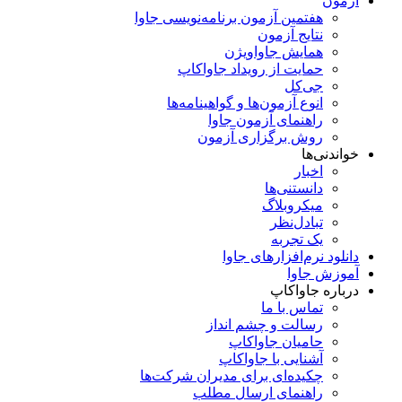
آزمون
هفتمین آزمون برنامه‌نویسی جاوا
نتایج آزمون
همایش جاواویژن
حمایت از رویداد جاواکاپ
جی‌کل
انوع آزمون‌ها و گواهینامه‌ها
راهنمای آزمون جاوا
روش برگزاری آزمون
خواندنی‌ها
اخبار
دانستنی‌ها
میکروبلاگ
تبادل‌نظر
یک تجربه
دانلود نرم‌افزارهای جاوا
آموزش جاوا
درباره جاواکاپ
تماس با ما
رسالت و چشم انداز
حامیان جاواکاپ
آشنایی با جاواکاپ
چکیده‌ای برای مدیران شرکت‌ها
راهنمای ارسال مطلب