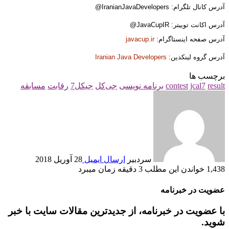
آدرس کانال تلگرام: IranianJavaDevelopers@
آدرس اکانت توییتر: JavaCupIR@
آدرس صفحه اینستاگرام:
javacup.ir
آدرس گروه لینکدین:
Iranian Java Developers
برچسب ها
result
jcal7
contest
برنامه نویسی
جی‌کل
جیکل7
رقابت
مسابقه
سردبیر
ارسال ایمیل
28 آوریل 2018
1,438
خواندن این مطلب 3 دقیقه زمان می‎برد
عضویت در خبرنامه
با عضویت در خبرنامه، از جدیدترین مقالات سایت با خبر
شوید.