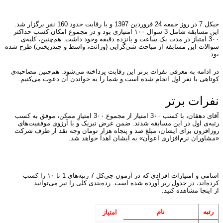
جی‎کل 7 در روز جمعه 24 فروردین 1397 و با رقابت حدود 160 نفر برگزار شد.
این مسابقه شامل 3 سوال ۱۰۰ امتیازی بود و در مجموع امکان کسب حداکثر
3۰۰ امتیاز در مدت یک ساعت و پانزده دقیقه وجود داشت. هم‌چنین، کلیه‌ی
سوالات این مسابقه از مباحث شی‌گرایی (وراثت، واسط و چندریختی) طرح شده
بود.
در ادامه به معرفی نفرات برتر این رقابت پرداخته می‌شود. هم‌چنین مصاحبه‌ی
کوتاهی با نفر اول انجام شده است و شما را به خواندن آن دعوت می‌کنیم.
نفرات برتر
آقای دهقان، با کسب 3۰۰ امتیاز از مجموع 3۰۰ امتیازِ ممکن، موفق به کسب
رتبه‌ی اول در این مسابقه شدند. ضمن عرض تبریک و با آرزوی موفقیت‌های
روزافزون برای ایشان، مبلغ صد و پنجاه هزار تومان وجه نقد از طرف شرکت
«مشاوران نرم‌افزاری اعوان» به ایشان اهدا خواهد شد.
اسامی و امتیازات افرادی که در آزمون جی‌کل 7 رتبه‌های 1 تا ۱۰ را کسب
کرده‌اند، در جدول زیر آورده شده است. رده‌بندی کلی را نیز می‌توانید
از اینجا مشاهده کنید.
رتبه
نام
امتیاز