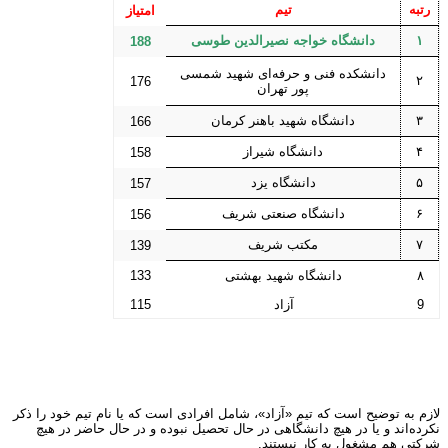
رتبه
تیم
امتیاز
۱
دانشگاه خواجه نصیر‌الدین طوسی
188
دانشکده فنی و حرفه‌ای شهید شمسی
۲
176
پور تهران
۳
دانشگاه شهید باهنر کرمان
166
۴
دانشگاه شیراز
158
۵
دانشگاه یزد
157
۶
دانشگاه صنعتی شریف
156
۷
مکتب شریف
139
۸
دانشگاه شهید بهشتی
133
9
آزاد
115
لازم به توضیح است که تیم «آزاد»، شامل افرادی است که یا نام تیم خود را ذکر
نکرده‌اند و یا در هیچ دانشگاهی در حال تحصیل نبوده و در حال حاضر در هیچ
شرکتی هم مشغول به کار نیستند.