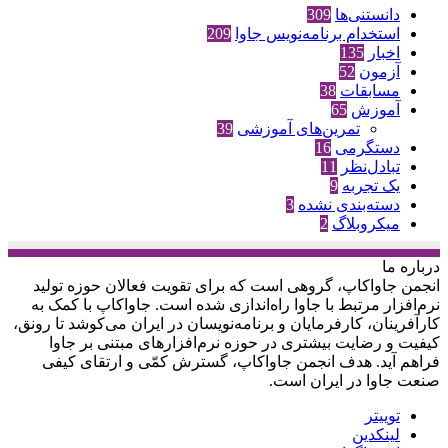
دانستنی‌ها
309
استخدام برنامه‌نویس جاوا
209
اخبار
135
آزمون
52
مسابقات
38
آموزش
65
تمرین‌های آموزشی
39
دستگرمی
16
تبادل‌نظر
11
یک تجربه
9
دسته‌بندی نشده
3
میکروبلاگ
2
درباره‌ ما
انجمن جاواکاپ، گروهی است که برای تقویت فعالان حوزه‌ تولید
نرم‌افزار مرتبط با جاوا راه‌اندازی شده است. جاواکاپ با کمک به
کارآفرینان، کارفرمایان و برنامه‌نویسان در ایران می‌کوشد تا رونق،
کیفیت و رضایت بیشتری در حوزه‌ نرم‌افزارهای مبتنی بر جاوا
فراهم آید. هدف انجمن جاواکاپ، گسترش کمّی و ارتقای کیفی
صنعت جاوا در ایران است.
توییتر
لینکدین