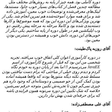
دوره کاملی بود. همه چیز از پایه به روش‌های مختلف مثل
مطالعه چندین فصل از کتاب‌های بسیار خوب جاوا، مستندها،
لینک‌های معرفی‌شده و توضیحات خوب معین، آموزش داده
شد و برای همه موارد آموخته‌شده هم تمرین انجام شد. یکی از
بهترین ویژگی‌های این دوره این بود که همه موضوع‌ها و کارها
دسته‌بندی شده بود و کاملا مرحله به مرحله پیش رفتیم. دو
وب اپلیکشین هم در طول دوره از پایه ساختیم. یکی دیگر از
خوبی‌های این دوره، دانش خوب و همیشه در دسترس بودنِ
معین بود.
آقای روزبه پاک‌طینت:
در دوره کارآموزی اعوان کلی اتفاق خوب می‌افته. تجربه
شخصی من این بود که قبل از شروع کارآموزی، از اسم
JavaEE می‌ترسیدم !! اما بعد از پایان دوره به خودم نگاه
کردم و دیدم روی خیلی از مباحثی که برام دست نیافتنی بودن
مسلط شدم. نکته دیگه منتورها بودند که واقعا همیشه آماده
بودن کمک کنن. از جو صمیمی و دوستانه‌ای که وجود داره هم
چیزی نمی‌گم چون تا تجربه‌ش نکنین متوجه حرفم نمی‌شین.
خلاصه که شک نکنین این دوره می‌تونه همون فرایندی باشه
که برای حرفه‌ای شدن بهش نیاز دارین.
آقای علی مصطفی‌زاده: