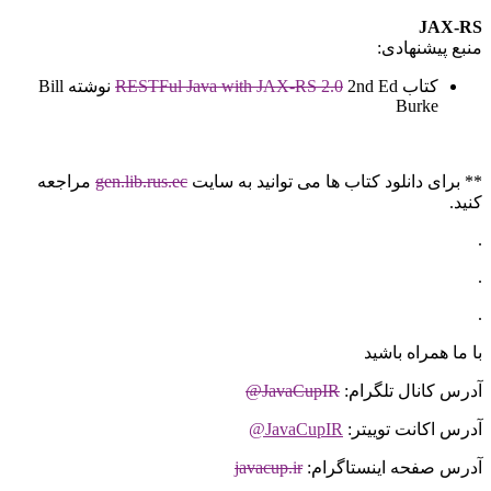
JAX-RS
منبع پیشنهادی:
کتاب
RESTFul Java with JAX-RS 2.0
2nd Ed نوشته Bill
Burke
** برای دانلود کتاب ها می توانید به سایت
gen.lib.rus.ec
مراجعه
کنید.
.
.
.
با ما همراه باشید
آدرس کانال تلگرام:
JavaCupIR@
آدرس اکانت توییتر:
JavaCupIR@
آدرس صفحه اینستاگرام:
javacup.ir