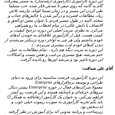
این دوره کارآموزی (کارآموزی ارشدساز)، یه مسیر پیشرفت
گام به گامه که روی صفر تا صدش فکر شده. خب مسلما
طی کردن این مسیر و در زمان نسبتا کوتاه، نیازمند تلاش
زیاد، مطالعات فشرده و درگیر شدن با چالش‌های جذاب و
سخته. البته در طول مسیر فردی با عنوان معین (و الحق و
الانصاف با دانش عالی) در تمام لحظات ما رو همراهی
می‌کرد. به نظرم، مزیت اصلی این دوره، ترجیح کیفیت بر
کمیت هست. قبل از کارآموزي علاقه‌ای به خوندن کدهای
خودم نداشتم ولی هر چی به اواخر دوره نزدیکتر می‌شدم، از
دیدن کدهای خودم لذت بیشتری می‌بردم : )
این دوره یه مزیت دیگه هم داره… تمام مطالعات به عمل
ختم می‌شه. هیچ مسیری بی‌عیب و نقص نیست و اشکالات
این دوره ناچیز بود و می‌شد اون‌ها رو نادیده گرفت.
آقای علی صداقت:
این دوره کارآموزی، فرصت مناسبیه برای ورود به دنیای
طراحی و توسعه نرم‌افزارهای Enterprise.
معمولا شرکت‌های فعال در حوزه Entrerprise بیشتر دنبال
نیروهای حرفه‌ای و باسابقه هستند و این فرصت رو کمتر
فراهم می‌کنن. به عنوان یک کارآموز ارتقایافته به همکار 🙂
باید بگم تجربه کارآموزی به صورت ریموت خیلی خوب و
لذت‌بخش بود.
زیرساخت و برنامه مدونی که برای آموزش در نظر گرفته