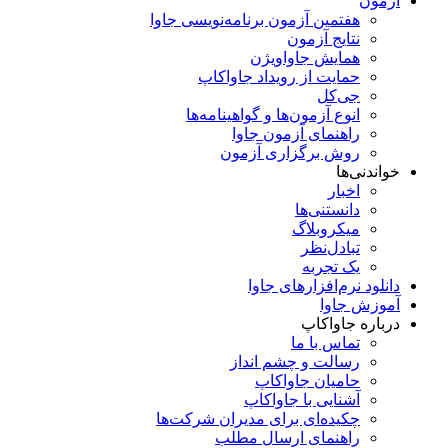
آزمون
هفتمین آزمون برنامه‌نویسی جاوا
نتایج آزمون
همایش جاواویژن
حمایت از رویداد جاواکاپ
جی‌کل
انوع آزمون‌ها و گواهینامه‌ها
راهنمای آزمون جاوا
روش برگزاری آزمون
خواندنی‌ها
اخبار
دانستنی‌ها
میکروبلاگ
تبادل‌نظر
یک تجربه
دانلود نرم‌افزارهای جاوا
آموزش جاوا
درباره جاواکاپ
تماس با ما
رسالت و چشم انداز
حامیان جاواکاپ
آشنایی با جاواکاپ
چکیده‌ای برای مدیران شرکت‌ها
راهنمای ارسال مطلب