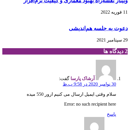
وبینار نقشه‌راه بهبود معماری و کیفیت نرم‌افزار
11 فوریه 2022
دعوت به جلسه هم‌اندیشی
29 سپتامبر 2021
‫2 دیدگاه ها
آرشاک پارسا
گفت:
30 نوامبر 2020 در 9:58 ب.ظ
سلام وقتی ایمیل ارسال می کنیم ارور 550 میده
Error: no such recipient here
پاسخ