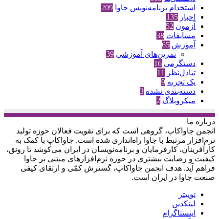
استخدام برنامه‌نویس جاوا
209
اخبار
135
آزمون
52
مسابقات
38
آموزش
65
تمرین‌های آموزشی
39
دستگرمی
16
تبادل‌نظر
11
یک تجربه
9
دسته‌بندی نشده
3
میکروبلاگ
2
درباره‌ ما
انجمن جاواکاپ، گروهی است که برای تقویت فعالان حوزه‌ تولید
نرم‌افزار مرتبط با جاوا راه‌اندازی شده است. جاواکاپ با کمک به
کارآفرینان، کارفرمایان و برنامه‌نویسان در ایران می‌کوشد تا رونق،
کیفیت و رضایت بیشتری در حوزه‌ نرم‌افزارهای مبتنی بر جاوا
فراهم آید. هدف انجمن جاواکاپ، گسترش کمّی و ارتقای کیفی
صنعت جاوا در ایران است.
توییتر
لینکدین
اینستاگرام