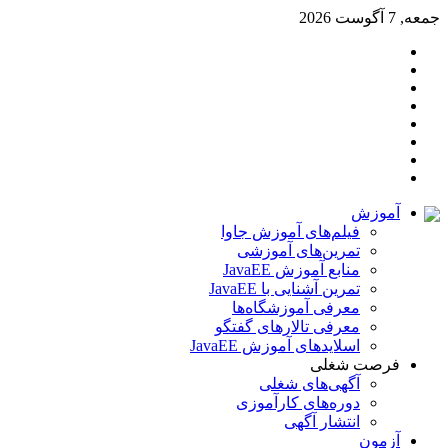
جمعه, 7 آگوست 2026
تغییر
سایدبار
پوسته
آپارات
خوراک
تلگرام
اینستاگرام
لینکدین
توییتر
آموزش
فیلم‌های آموزش جاوا
تمرین‌های آموزشی
منابع آموزش JavaEE
تمرین آشنایی با JavaEE
معرفی آموزشگاه‌ها
معرفی تالارهای گفتگو
اسلایدهای آموزش JavaEE
فرصت شغلی
آگهی‌های شغلی
دوره‌های کارآموزی
انتشار آگهی
آزمون