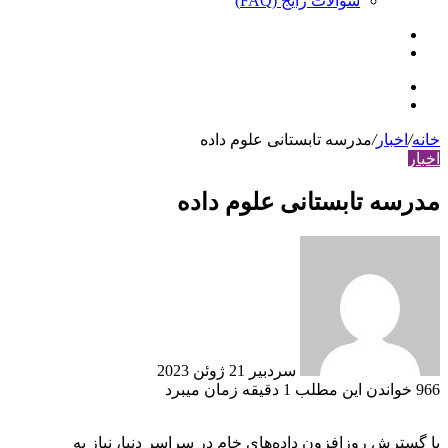
سوالات رایج (FAQ)
جستجو
ورود
برای
منو
ورود
خانه
/
اخبار
/
مدرسه تابستانی علوم داده
اخبار
مدرسه تابستانی علوم داده
ارسال
ایمیل
سردبیر
21 ژوئن 2023
966
خواندن این مطلب 1 دقیقه زمان می‎برد
با گسترش روزافزون داده‌های خام در سراسر دنیا، نیاز به