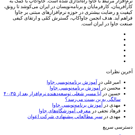
نرم‌افزار مرتبط با جاوا راه‌اندازی شده است. جاواکاپ با کمک به
کارآفرینان، کارفرمایان و برنامه‌نویسان در ایران می‌کوشد تا رونق،
کیفیت و رضایت بیشتری در حوزه‌ نرم‌افزارهای مبتنی بر جاوا
فراهم آید. هدف انجمن جاواکاپ، گسترش کمّی و ارتقای کیفی
صنعت جاوا در ایران است.
توییتر
لینکدین
اینستاگرام
تلگرام
خوراک
آپارات
آخرین نظرات
امیرعلی
در
آموزش برنامه‌نویسی جاوا
محسن
در
آموزش برنامه‌نویسی جاوا
حسین
در
آیا مسیر شغلی توسعه‌دهنده نرم‌افزار بعد از ۳۵-۴۰
سالگی به بن بست می‌رسد؟
مهدی
در
آموزش برنامه‌نویسی جاوا
فرهاد نجفی
در
معرفی آموزشگاه‌های جاوا
مهدی
در
سیر مطالعاتی پیشنهادی شرکت اعوان
دسترسی سریع