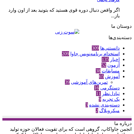
اگر واقعن دنبال دوره قوی هستید که بتونید بعد از اون وارد
باز...
دوستان ما
دسته‌بندی‌ها
دانستنی‌ها
309
استخدام برنامه‌نویس جاوا
209
اخبار
135
آزمون
52
مسابقات
38
آموزش
65
تمرین‌های آموزشی
39
دستگرمی
16
تبادل‌نظر
11
یک تجربه
9
دسته‌بندی نشده
3
میکروبلاگ
2
درباره‌ ما
انجمن جاواکاپ، گروهی است که برای تقویت فعالان حوزه‌ تولید