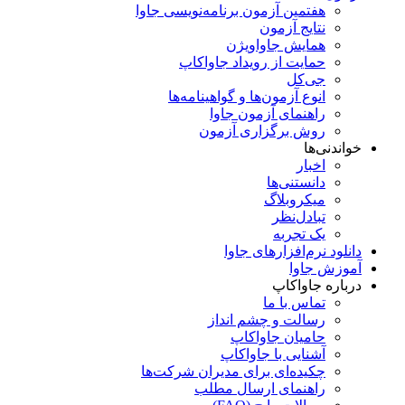
هفتمین آزمون برنامه‌نویسی جاوا
نتایج آزمون
همایش جاواویژن
حمایت از رویداد جاواکاپ
جی‌کل
انوع آزمون‌ها و گواهینامه‌ها
راهنمای آزمون جاوا
روش برگزاری آزمون
خواندنی‌ها
اخبار
دانستنی‌ها
میکروبلاگ
تبادل‌نظر
یک تجربه
دانلود نرم‌افزارهای جاوا
آموزش جاوا
درباره جاواکاپ
تماس با ما
رسالت و چشم انداز
حامیان جاواکاپ
آشنایی با جاواکاپ
چکیده‌ای برای مدیران شرکت‌ها
راهنمای ارسال مطلب