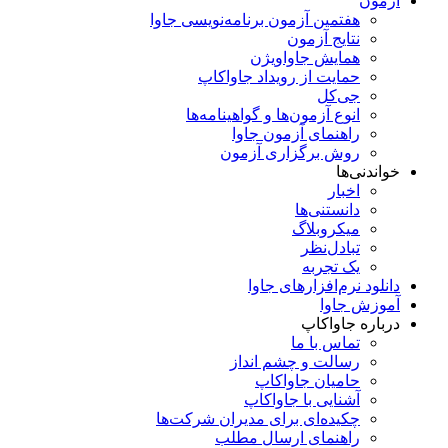
آزمون
هفتمین آزمون برنامه‌نویسی جاوا
نتایج آزمون
همایش جاواویژن
حمایت از رویداد جاواکاپ
جی‌کل
انوع آزمون‌ها و گواهینامه‌ها
راهنمای آزمون جاوا
روش برگزاری آزمون
خواندنی‌ها
اخبار
دانستنی‌ها
میکروبلاگ
تبادل‌نظر
یک تجربه
دانلود نرم‌افزارهای جاوا
آموزش جاوا
درباره جاواکاپ
تماس با ما
رسالت و چشم انداز
حامیان جاواکاپ
آشنایی با جاواکاپ
چکیده‌ای برای مدیران شرکت‌ها
راهنمای ارسال مطلب