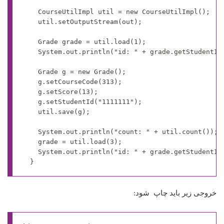
		CourseUtilImpl util = new CourseUtilImpl();

		util.setOutputStream(out);

		Grade grade = util.load(1);

		System.out.println("id: " + grade.getStudentId() + " code: " + grade.getCourseCode() + " score: " + grade.getScore());

		Grade g = new Grade();

		g.setCourseCode(313);

		g.setScore(13);

		g.setStudentId("1111111");

		util.save(g);

		System.out.println("count: " + util.count());

		grade = util.load(3);

		System.out.println("id: " + grade.getStudentId() + " code: " + grade.getCourseCode() + " score: " + grade.getScore());

	}
خروجی زیر باید چاپ شود: