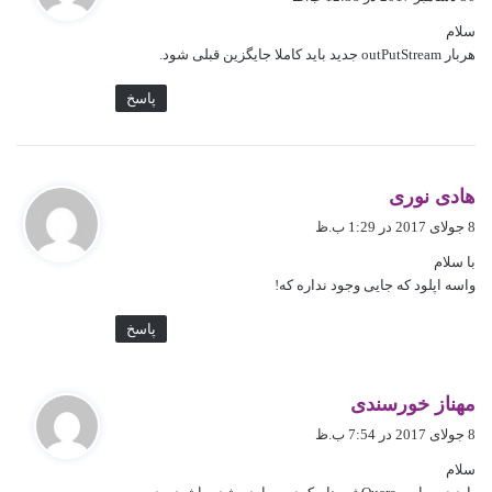
ت
سلام
:
هربار outPutStream جدید باید کاملا جایگزین قبلی شود.
پاسخ
گ
هادی نوری
ف
8 جولای 2017 در 1:29 ب.ظ
ت
با سلام
:
واسه اپلود که جایی وجود نداره که!
پاسخ
گ
مهناز خورسندی
ف
8 جولای 2017 در 7:54 ب.ظ
ت
سلام
: