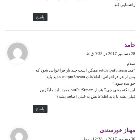
راهنمایی کند
پاسخ
گ
حامد
ف
28 دسامبر 2017 در 9:33 ق.ظ
ت
سلام
:
“متد setOutputStream ممکن است چند بار فراخوانی شود که
پس از هر فراخوانی، اطلاعاتِ outputStream جدید باید
خوانده شود.”
این نکته یعنی چی؟ هربار outPutStream جدید باید جایگزین
قبلی بشه یا باید اطلاعاتش به قبلی اضافه بشه؟
پاسخ
گ
مهناز خورسندی
ف
30 دسامبر 2017 در 12:38 ب.ظ