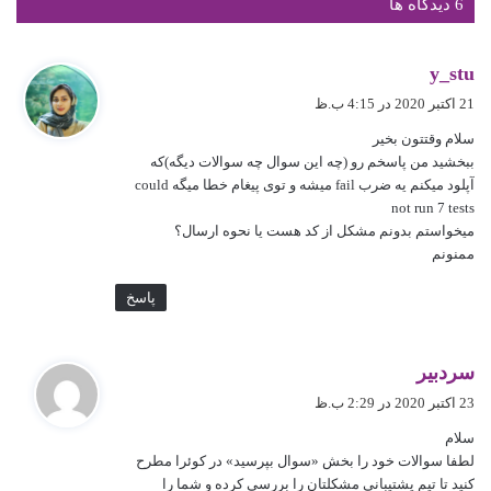
‫6 دیدگاه ها
گ
y_stu
ف
21 اکتبر 2020 در 4:15 ب.ظ
ت
سلام وقتتون بخیر
:
ببخشید من پاسخم رو (چه این سوال چه سوالات دیگه)که
آپلود میکنم یه ضرب fail میشه و توی پیغام خطا میگه could
not run 7 tests
میخواستم بدونم مشکل از کد هست یا نحوه ارسال؟
ممنونم
پاسخ
گ
سردبیر
ف
23 اکتبر 2020 در 2:29 ب.ظ
ت
سلام
:
لطفا سوالات خود را بخش «سوال بپرسید» در کوئرا مطرح
کنید تا تیم پشتیبانی مشکلتان را بررسی کرده و شما را