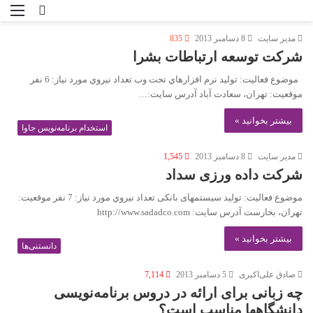
ورود
منو
مدير سايت
8 دسامبر 2013
835
شرکت توسعه ارتباطات بشرا
موضوع فعاليت: توليد نرم افزارهاي تحت وب تعداد نيروي مورد نياز: 6 نفر
موقعيت: تهران، سعادت آباد آدرس سايت:…
بیشتر بخوانید »
استخدام برنامه‌نویس جاوا
مدير سايت
8 دسامبر 2013
1,545
شرکت داده ورزی سداد
موضوع فعاليت: تولید سیستمهای بانکی تعداد نيروي مورد نياز: 7 نفر موقعيت:
تهران، بخارست آدرس سايت: http://www.sadadco.com
بیشتر بخوانید »
دانستنی‌ها
صادق علی‌اکبری
5 دسامبر 2013
7,114
چه زبانی برای ارائه در دروس برنامه‌نويسی
دانشگاهها مناسب است؟