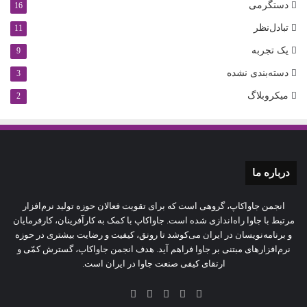
دستگرمی
16
تبادل‌نظر
11
یک تجربه
9
دسته‌بندی نشده
3
میکروبلاگ
2
درباره‌ ما
انجمن جاواکاپ، گروهی است که برای تقویت فعالان حوزه‌ تولید نرم‌افزار
مرتبط با جاوا راه‌اندازی شده است. جاواکاپ با کمک به کارآفرینان، کارفرمایان
و برنامه‌نویسان در ایران می‌کوشد تا رونق، کیفیت و رضایت بیشتری در حوزه‌
نرم‌افزارهای مبتنی بر جاوا فراهم آید. هدف انجمن جاواکاپ، گسترش کمّی و
ارتقای کیفی صنعت جاوا در ایران است.
آپارات
توییتر
لینکدین
تلگرام
اینستاگرام
خوراک