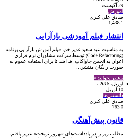
29 آگوست
آموزش
صادق علی‌اکبری
1,438
1
انتشار فیلم آموزشی بازآرایی
به مناسبت عید سعید غدیر خم، فیلم آموزش بازآرایی برنامه
(Code Refactoring) توسط شرکت مشاوران نرم‌افزاری
اعوان به انجمن جاواکاپ اهدا شد تا برای استفاده عموم به
صورت رایگان منتشر…
بیشتر بخوانید »
آوریل
- 2018 -
10 آوریل
دانستنی‌ها
صادق علی‌اکبری
763
0
قانون پیش‌آهنگی
مطلب زیر را در یادداشت‌های «بهروز نوبخت» عزیز یافتم.