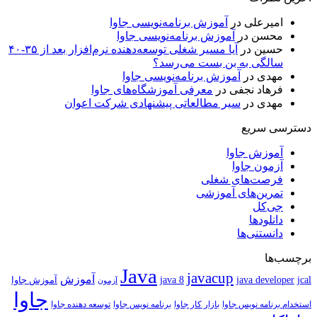
امیرعلی
در
آموزش برنامه‌نویسی جاوا
محسن
در
آموزش برنامه‌نویسی جاوا
حسین
در
آیا مسیر شغلی توسعه‌دهنده نرم‌افزار بعد از ۳۵-۴۰
سالگی به بن بست می‌رسد؟
مهدی
در
آموزش برنامه‌نویسی جاوا
فرهاد نجفی
در
معرفی آموزشگاه‌های جاوا
مهدی
در
سیر مطالعاتی پیشنهادی شرکت اعوان
دسترسی سریع
آموزش جاوا
آزمون جاوا
فرصت‌های شغلی
تمرین‌های آموزشی
جی‌کل
دانلودها
دانستنی‌ها
برچسب‌ها
Java
javacup
آموزش
java 8
jcal
java developer
آموزش جاوا
آزمون
جاوا
استخدام برنامه نویس جاوا
بازار کار جاوا
برنامه نویس جاوا
توسعه دهنده جاوا