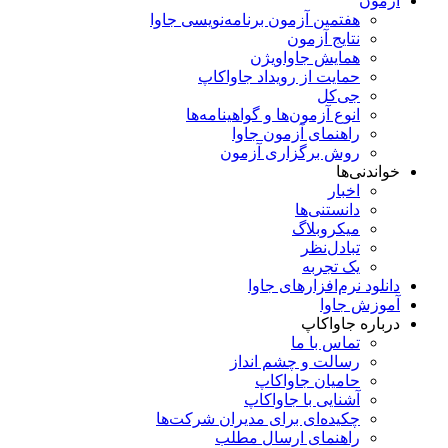
آزمون
هفتمین آزمون برنامه‌نویسی جاوا
نتایج آزمون
همایش جاواویژن
حمایت از رویداد جاواکاپ
جی‌کل
انوع آزمون‌ها و گواهینامه‌ها
راهنمای آزمون جاوا
روش برگزاری آزمون
خواندنی‌ها
اخبار
دانستنی‌ها
میکروبلاگ
تبادل‌نظر
یک تجربه
دانلود نرم‌افزارهای جاوا
آموزش جاوا
درباره جاواکاپ
تماس با ما
رسالت و چشم انداز
حامیان جاواکاپ
آشنایی با جاواکاپ
چکیده‌ای برای مدیران شرکت‌ها
راهنمای ارسال مطلب