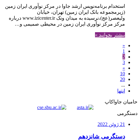
استخدام برنامه‌نویس ارشد جاوا در مرکز نوآوری ایران زمین
(زیرمجموعه بانک ایران زمین) تهران، خیابان
ولیعصر(عج)،نرسیده به میدان ونک www.izicenter.ir درباره
مرکز مرکز نوآوری ایران زمین در محیطی صمیمی و…
بیشتر بخوانید »
«
1
2
3
»
10
20
...
انتها
حامیان جاواکاپ
دستگرمی
21 ژوئن 2022
دستگرمی شانزدهم