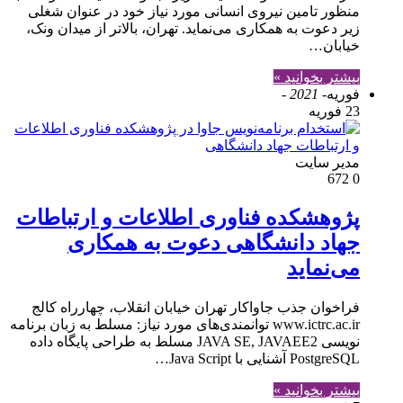
منظور تامین نیروی انسانی مورد نیاز خود در عنوان شغلی
زیر دعوت به همکاری می‌نماید. تهران، بالاتر از میدان ونک،
خیابان…
بیشتر بخوانید »
فوریه
- 2021 -
23 فوریه
مدير سايت
672
0
پژوهشکده فناوری اطلاعات و ارتباطات
جهاد دانشگاهی دعوت به همکاری
می‌نماید
فراخوان جذب جاواکار تهران خیابان انقلاب، چهارراه کالج
www.ictrc.ac.ir توانمندی‌های مورد نیاز: مسلط به زبان برنامه
نویسی JAVA SE, JAVAEE2 مسلط به طراحی پایگاه داده
PostgreSQL آشنایی با Java Script…
بیشتر بخوانید »