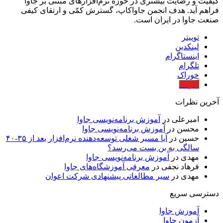
کیفیت و رضایت بیشتری در حوزه‌ نرم‌افزارهای مبتنی بر جاوا
فراهم آید. هدف انجمن جاواکاپ، گسترش کمّی و ارتقای کیفی
صنعت جاوا در ایران است.
توییتر
لینکدین
اینستاگرام
تلگرام
خوراک
آپارات
آخرین نظرات
امیرعلی
در
آموزش برنامه‌نویسی جاوا
محسن
در
آموزش برنامه‌نویسی جاوا
حسین
در
آیا مسیر شغلی توسعه‌دهنده نرم‌افزار بعد از ۳۵-۴۰
سالگی به بن بست می‌رسد؟
مهدی
در
آموزش برنامه‌نویسی جاوا
فرهاد نجفی
در
معرفی آموزشگاه‌های جاوا
مهدی
در
سیر مطالعاتی پیشنهادی شرکت اعوان
دسترسی سریع
آموزش جاوا
آزمون جاوا