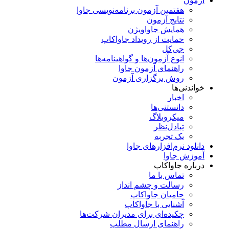
آزمون
هفتمین آزمون برنامه‌نویسی جاوا
نتایج آزمون
همایش جاواویژن
حمایت از رویداد جاواکاپ
جی‌کل
انوع آزمون‌ها و گواهینامه‌ها
راهنمای آزمون جاوا
روش برگزاری آزمون
خواندنی‌ها
اخبار
دانستنی‌ها
میکروبلاگ
تبادل‌نظر
یک تجربه
دانلود نرم‌افزارهای جاوا
آموزش جاوا
درباره جاواکاپ
تماس با ما
رسالت و چشم انداز
حامیان جاواکاپ
آشنایی با جاواکاپ
چکیده‌ای برای مدیران شرکت‌ها
راهنمای ارسال مطلب