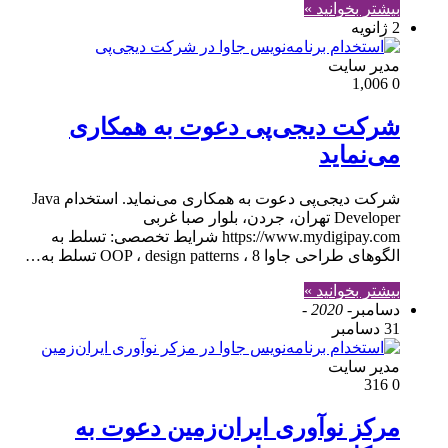
بیشتر بخوانید »
2 ژانویه
مدير سايت
1,006
0
شرکت دیجی‌پی دعوت به همکاری
می‌نماید
شرکت دیجی‌پی دعوت به همکاری می‌نماید. استخدام Java
Developer تهران، جردن، بلوار صبا غربی
https://www.mydigipay.com شرایط تخصصی: تسلط به
الگوهای طراحی جاوا 8 ، OOP ، design patterns تسلط به…
بیشتر بخوانید »
دسامبر
- 2020 -
31 دسامبر
مدير سايت
316
0
مرکز نوآوری ایران‌زمین دعوت به