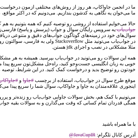
ما در انجمن جاواکاپ، هر روز از روش‌های مختلفی ازمون درخواست ک
ما می‌خوان یه نگاهی به کدشون بندازیم. می‌دونیم که در اکثر موا
حالا می‌خوایم استفاده از روشی رو توصیه کنیم که همه بتونیم به هم 
جواب‌یاب
یه سرویس رایگان سوال و جواب (پرسش و پاسخ) فارسی‌زبان
سوال‌های خود در زمینه‌های گوناگون جواب‌های دقیق و متنوعی دریاف
در جواب‌یاب می‌تونید مثل verflow
مثلا مشکلاتی در نصب و اجرای jdk هستن.
همه این سوالات رو می‌تونید در جواب‌یاب بپرسید. همیشه به هر مشکل
خوبی به زبان انگلیسی جست‌وجو کنید، راه‌حل مشکل‌تون سریع پیدا می‌
خودتون رو توضیح بدید و درخواست کمک کنید. در این شرایط، توصیه م
موقع طرح سوال در جواب‌یاب، استفاده از برچسب
#جاوا
و
#جاواکاپ
اینجوری علاقه‌مندان به جاوا و جاواکاپ، سوال شما را سریع پیدا می
می‌تونیم با کمک هم، بخش سوالات جاوایی جواب‌یاب رو زنده‌تر و پررو
همگی قدردان تمام کسانی که وقت می‌گذارن و به سوالات بقیه جواب
با ما همراه باشید
آدرس کانال تلگرام:
JavaCupIR@