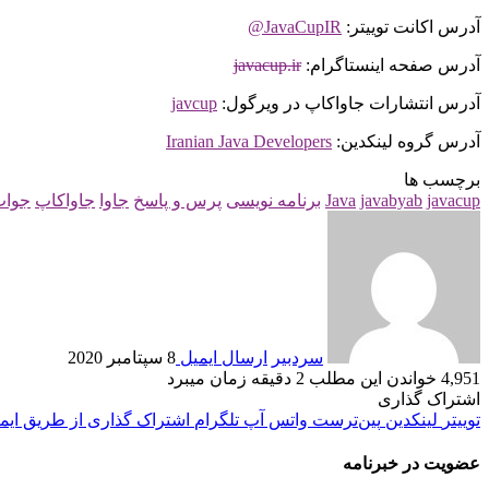
آدرس اکانت توییتر:
JavaCupIR@
آدرس صفحه اینستاگرام:
javacup.ir
آدرس انتشارات جاواکاپ در ویرگول:
javcup
آدرس گروه لینکدین:
Iranian Java Developers
برچسب ها
javacup
javabyab
Java
برنامه نویسی
پرس و پاسخ
جاوا
جاواکاپ
جواب
سردبیر
ارسال ایمیل
8 سپتامبر 2020
4,951
خواندن این مطلب 2 دقیقه زمان می‎برد
اشتراک گذاری
توییتر
لینکدین
‫پین‌ترست
واتس آپ
تلگرام
اشتراک گذاری از طریق ایم
عضویت در خبرنامه