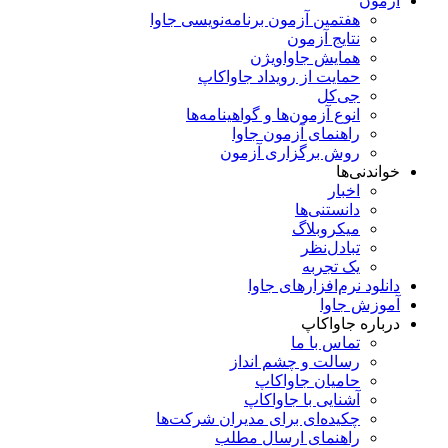
آزمون
هفتمین آزمون برنامه‌نویسی جاوا
نتایج آزمون
همایش جاواویژن
حمایت از رویداد جاواکاپ
جی‌کل
انوع آزمون‌ها و گواهینامه‌ها
راهنمای آزمون جاوا
روش برگزاری آزمون
خواندنی‌ها
اخبار
دانستنی‌ها
میکروبلاگ
تبادل‌نظر
یک تجربه
دانلود نرم‌افزارهای جاوا
آموزش جاوا
درباره جاواکاپ
تماس با ما
رسالت و چشم انداز
حامیان جاواکاپ
آشنایی با جاواکاپ
چکیده‌ای برای مدیران شرکت‌ها
راهنمای ارسال مطلب