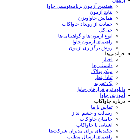
آزمون
هفتمین آزمون برنامه‌نویسی جاوا
نتایج آزمون
همایش جاواویژن
حمایت از رویداد جاواکاپ
جی‌کل
انوع آزمون‌ها و گواهینامه‌ها
راهنمای آزمون جاوا
روش برگزاری آزمون
خواندنی‌ها
اخبار
دانستنی‌ها
میکروبلاگ
تبادل‌نظر
یک تجربه
دانلود نرم‌افزارهای جاوا
آموزش جاوا
درباره جاواکاپ
تماس با ما
رسالت و چشم انداز
حامیان جاواکاپ
آشنایی با جاواکاپ
چکیده‌ای برای مدیران شرکت‌ها
راهنمای ارسال مطلب