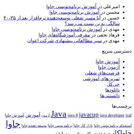
امیرعلی
در
آموزش برنامه‌نویسی جاوا
محسن
در
آموزش برنامه‌نویسی جاوا
حسین
در
آیا مسیر شغلی توسعه‌دهنده نرم‌افزار بعد از ۳۵-۴۰
سالگی به بن بست می‌رسد؟
مهدی
در
آموزش برنامه‌نویسی جاوا
فرهاد نجفی
در
معرفی آموزشگاه‌های جاوا
مهدی
در
سیر مطالعاتی پیشنهادی شرکت اعوان
دسترسی سریع
آموزش جاوا
آزمون جاوا
فرصت‌های شغلی
تمرین‌های آموزشی
جی‌کل
دانلودها
دانستنی‌ها
برچسب‌ها
Java
javacup
آموزش
java 8
jcal
java developer
آموزش جاوا
آزمون
جاوا
استخدام برنامه نویس جاوا
بازار کار جاوا
برنامه نویس جاوا
توسعه دهنده جاوا
جاواکاپ
مسابقه
جی‌کل
دستگرمی