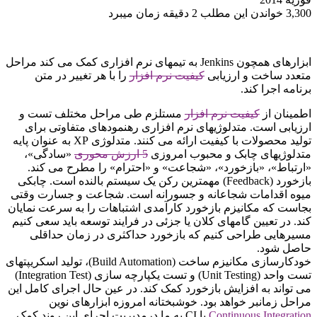
3,300
خواندن این مطلب 2 دقیقه زمان می‎برد
‫ابزارهای همچون Jenkins به تیمهای نرم افزاری کمک می کند مراحل
متعدد ساخت و ارزیابی
کیفیت نرم افزار
را با هر تغییر در متن
برنامه اجرا کند.
‫اطمینان از
کیفیت نرم افزار
مستلزم طی مراحل مختلف تست و
ارزیابی است. متدلوژیهای نرم افزاری رهنمودهای متفاوتی برای
تولید محصولات با کیفیت ارائه می کنند. متدلوژی XP به عنوان پایه
متدلوژیهای چابک و محبوب امروزی
5 ارزش محوری
«سادگی»،
«ارتباط»، «بازخورد»، «شجاعت» و «احترام» را مطرح می کند.
بازخورد (Feedback) مهمترین رکن یک سیستم بالنده است. چابکی
میوه اقدامات شجاعانه و جسورانه است. شجاعت و جسارت وقتی
بجاست که مکانیزم بازخورد کارآمدی اشتباهات را به سرعت نمایان
کند. در تعیین گامهای کلان یا جزئی در فرایند توسعه باید سعی کنیم
مسیرهایی طراحی کنیم که بازخورد حداکثری در زمان حداقلی
حاصل شود.
‫خودکارسازی مکانیزم ساخت (Build Automation)، تولید اسکریپتهای
تست واحد (Unit Testing) و تست یکپارچه سازی (Integration Test)
می تواند به افزایش بازخورد کمک کند. در عین حال اجرای کامل این
مراحل زمانبر خواهد بود. خوشبختانه امروزه ابزارهای نوین
Continuous Integration
یا CI به ما درمدیریت اجرای این روند کمک