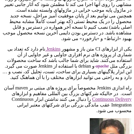
مشابهی را روی آنها اجرا می کند تا مطمئن شود که آثار جانبی تغییر
در ماژول پایه موجب خرابی در ماژولهای وابسته نشده است.
همچنین می توانیم بعد از پایان موفقیت آمیز مراحل، نسخه جدید
محصول را در یک محیط تستی (که بهتر است کاملاً مشابه محیط
اصلی باشد) نصب کنیم تا نسخه آخر همواره در دسترس و قابل
مشاهده باشد. در دسترس بودن دایمی آخرین نسخه محصول موجب
بهبود «ارتباط» و «بازخورد» می شود.
‫یکی از ابزارهای CI متن باز و مشهور
Jenkins
نام دارد که تعداد بی
شماری از پروژه های نرم افزاری جاوایی و غیر جاوایی از آن
استفاده می‌کنند. شاید برای شما جالب باشد که ساخت محصولات
بزرگی مثل
apache
و debian با استفاده از Jenkins صورت می گیرد.
این ابزار پلاگینهای بسیاری برای ساخت، تست، تحلیل کد، نصب و …
دارد و به راحتی می توانید ابزارهای مختلف را با آن هماهنگ کنید.
‫راه اندازی Jenkins مخصوصاً برای پروژه های مبتنی بر maven آسان
است. در حالیکه شرکتهای بزرگ بین المللی مفاهیم و ابزارهای
Continuous Delivery
را دنبال می کنند نداشتن ابزار Continuous
Integration عقب ماندگی بزرگی برای شرکتهای معتبر ایرانی
محسوب می شود.