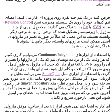
می کنند.
‫فرض کنید در یک تیم چند نفره روی پروژه ای کار می کنید. اعضای
تیم کدهای خود را روی یک سیستم مدیریت نسخ (
Revision Control
)
مانند
SVN
یا
Git
به اشتراک می گذارند. محصول نهایی از چند
ماژول یا زیرسیستم تشکیل شده که برخی از آنها به برخی دیگر
وابسته هستند. به این معنی که مثلاً در صورت تغییر در ماژولهای
اصلی ممکن است ماژولهای وابسته، دیگر کامپایل نشوند یا
عملکردشان خراب شود.
‫با استفاده از ابزارهای Continuous Integration می‌توانیم کاری کنیم
که هر وقت یکی از برنامه نویسان تیم کد یکی از ماژولها را تغییر و
آن را روی SVN یا Git قرار داد، کد جدید آن ماژول به طور کامل
روی سرور CI دریافت و کامپایل شود، تستهای واحد روی آن اجرا
گردد، با استفاده از ابزاری مثل
SonarQube
متن برنامه تحلیل و
ارزیابی شود. اگر مشکلی در روند به وجود نیامد jar یا war مورد نظر
ساخته شود و در محل مورد نظر (مثلا maven repository) قرار گیرد.
اما اگر در هر یک از مراحل مشکلی پیش بیاید خطای به وجود آمده و
آخرین تغییراتی که موجب بروز خطا شده اند به اعضای تیم ایمیل
شود. این یعنی بازخورد سریع و کامل.
‫اما کار به اینجا ختم نمی شود. ابزار CI بعد از ساخت موفق ماژولی
که تغییر کرده است به سراغ ماژولهای وابسته به آن می‌رود و روند