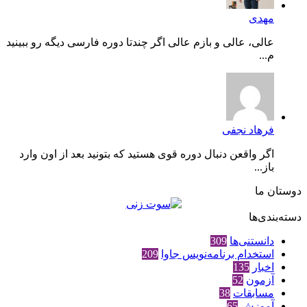
مهدی
عالی، عالی و بازم عالی اگر چندتا دوره فارسی دیگه رو ببینید
م...
فرهاد نجفی
اگر واقعن دنبال دوره قوی هستید که بتونید بعد از اون وارد
باز...
دوستان ما
دسته‌بندی‌ها
دانستنی‌ها
309
استخدام برنامه‌نویس جاوا
209
اخبار
135
آزمون
52
مسابقات
38
آموزش
65