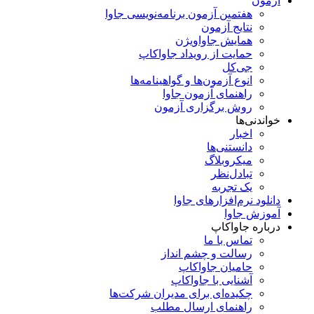
آزمون
هفتمین آزمون برنامه‌نویسی جاوا
نتایج آزمون
همایش جاواویژن
حمایت از رویداد جاواکاپ
جی‌کل
انوع آزمون‌ها و گواهینامه‌ها
راهنمای آزمون جاوا
روش برگزاری آزمون
خواندنی‌ها
اخبار
دانستنی‌ها
میکروبلاگ
تبادل‌نظر
یک تجربه
دانلود نرم‌افزارهای جاوا
آموزش جاوا
درباره جاواکاپ
تماس با ما
رسالت و چشم انداز
حامیان جاواکاپ
آشنایی با جاواکاپ
چکیده‌ای برای مدیران شرکت‌ها
راهنمای ارسال مطلب