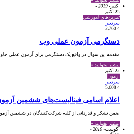
بیشتر بخوانید »
اکتبر
- 2019 -
25 اکتبر
تمرین‌های آموزشی
سردبیر
2,760
4
دستگرمی آزمون عملی وب
مقدمه این سوال در واقع یک دستگرمی برای آزمون عملی جاواکاپ در بخش وب محسوب م
بیشتر بخوانید »
22 اکتبر
آزمون
سردبیر
5,608
4
اعلام اسامی فینالیست‌های ششمین آزمون
ضمن تشکر و قدردانی از کلیه شرکت‎‌کنندگان در ششمین آزمون جاواکاپ و هم‎چنین با آرزوی موفقیت روزافزون برای همگی آن‌ها، در ادامه اسامی راه‌یافتگان به مرحله فینال این دور از…
بیشتر بخوانید »
آگوست
- 2019 -