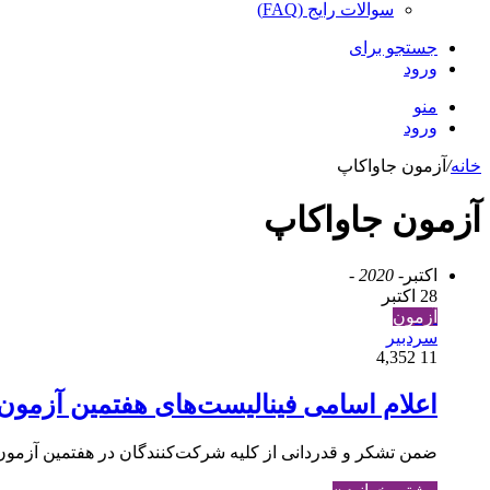
سوالات رایج (FAQ)
جستجو برای
ورود
منو
ورود
خانه
/
آزمون جاواکاپ
آزمون جاواکاپ
اکتبر
- 2020 -
28 اکتبر
آزمون
سردبیر
4,352
11
اعلام اسامی فینالیست‌های هفتمین آزمون
ضمن تشکر و قدردانی از کلیه شرکت‎‌کنندگان در هفتمین آزمون جاواکاپ و هم‎چنین با آرزوی موفقیت روزافزون برای همگی آن‌ها، در ادامه اسامی راه‌یافتگان به مرحله فینال این دوره از…