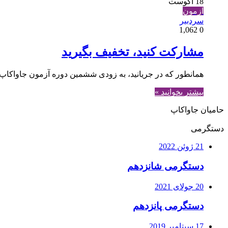
18 آگوست
آزمون
سردبیر
1,062
0
مشارکت کنید، تخفیف بگیرید
همانطور که در جریانید، به زودی ششمین دوره آزمون جاواکاپ 
بیشتر بخوانید »
حامیان جاواکاپ
دستگرمی
21 ژوئن 2022
دستگرمی شانزدهم
20 جولای 2021
دستگرمی پانزدهم
17 سپتامبر 2019