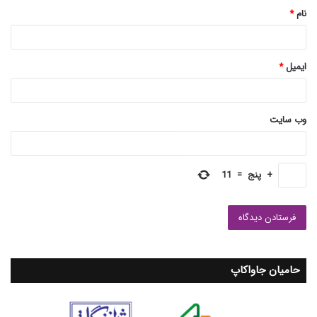
نام
*
ایمیل
*
وب‌ سایت
+
پنج
=
11
حامیان جاواکاپ