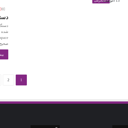
13 آگوست
دستگرمی
0
دست
دستگرم
صحیح استف
بیش
2
1