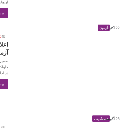
آن‌ها،
بیش
22 اکتبر
آزمون
4
اعل
آزم
در ادا
بیش
28 آگوست
دستگرمی
0