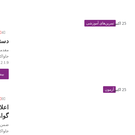
25 اکتبر
تمرین‌های آموزشی
4
دست
مقدمه
 Boot 2.1.9
بیش
25 اکتبر
آزمون
0
اعل
گواه
جاواک