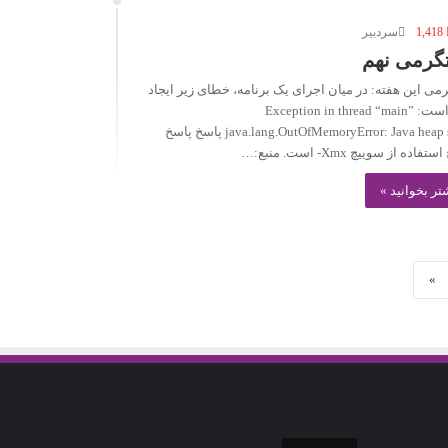
1,418
سردبیر
گرمی نهم
ی این هفته: در میان اجرای یک برنامه، خطای زیر ایجاد
شده است: Exception in thread “main”
java.lang.OutOfMemoryError: Java heap space پاسخ پاسخ
اده از سوییچ Xmx- است. منبع:…
تر بخوانید »
»