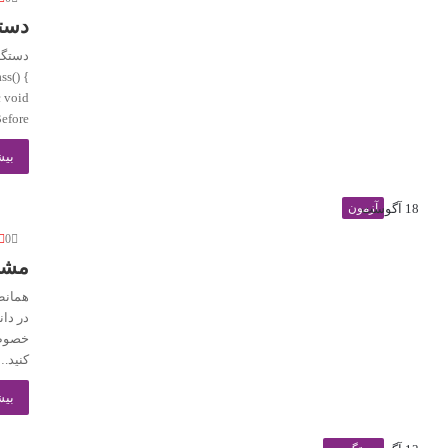
دست
ss() {
c void
efore…
بیش
18 آگوست
آزمون
0
مشار
همانط
در دا
خصوص 
کنید.
بیش