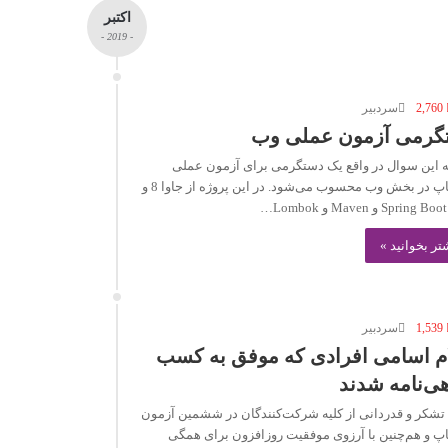
اکتبر
- 2019 -
2,760
سردبیر
گرمی آزمون عملی وب
 این سوال در واقع یک دستگرمی برای آزمون عملی
جاواکاپ در بخش وب محسوب می‌شود. در این پروژه از جاوا 8 و
Spring و Maven و Lombok…
تر بخوانید »
1,539
سردبیر
ام اسامی افرادی که موفق به کسب
ی‌نامه شدند
ضمن تشکر و قدردانی از کلیه شرکت‎‌کنندگان در ششمین آزمون
اپ و هم‌چنین با آرزوی موفقیت روزافزون برای همگی