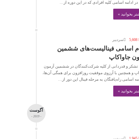
 در ادامه اسامی کلیه افرادی که در این دوره از…
تر بخوانید »
5,608
سردبیر
ام اسامی فینالیست‌های ششمین
ون جاواکاپ
ضمن تشکر و قدردانی از کلیه شرکت‎‌کنندگان در ششمین آزمون
جاواکاپ و هم‎چنین با آرزوی موفقیت روزافزون برای همگی آن‌ها،
مه اسامی راه‌یافتگان به مرحله فینال این دور از…
تر بخوانید »
آگوست
- 2019 -
1,945
سردبیر