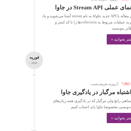
عملی Stream API در جاوا
در این مقاله با API جدید جاوا۸ به نام stream آشنا می‌شوید و یاد
می‌گیرید عملیات مربوط به collectionها را با کد کمتر و
تر بنویسید.
تر بخوانید »
فوریه
- 2020 -
7,962
روزبه شریف‌نسب
اشتباهی رایج ولی مرگبار که در یادگیری همه زبان‌های
‌نویسی مخصوصا جاوا باید اجتناب کنیم.
تر بخوانید »