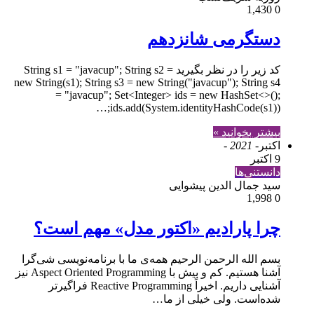
1,430
0
دستگرمی شانزدهم
کد زیر را در نظر بگیرید String s1 = "javacup"; String s2 =
new String(s1); String s3 = new String("javacup"); String s4
= "javacup"; Set<Integer> ids = new HashSet<>();
ids.add(System.identityHashCode(s1));…
بیشتر بخوانید »
اکتبر
- 2021 -
9 اکتبر
دانستنی‌ها
سید جمال الدین پیشوایی
1,998
0
چرا پارادیم «اکتور مدل» مهم است؟
بسم الله الرحمن الرحیم ‫همه‌ی ما با برنامه‌نویسی شی‌گرا
آشنا هستیم. کم و بیش با Aspect Oriented Programming نیز
آشنایی داریم. اخیراً Reactive Programming فراگیرتر
شده‌است. ولی خیلی از ما…