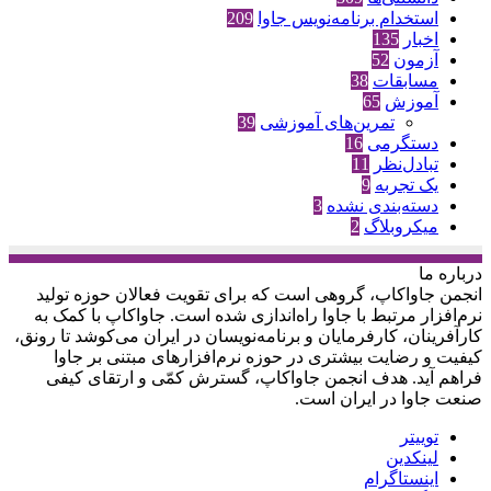
استخدام برنامه‌نویس جاوا
209
اخبار
135
آزمون
52
مسابقات
38
آموزش
65
تمرین‌های آموزشی
39
دستگرمی
16
تبادل‌نظر
11
یک تجربه
9
دسته‌بندی نشده
3
میکروبلاگ
2
درباره‌ ما
انجمن جاواکاپ، گروهی است که برای تقویت فعالان حوزه‌ تولید
نرم‌افزار مرتبط با جاوا راه‌اندازی شده است. جاواکاپ با کمک به
کارآفرینان، کارفرمایان و برنامه‌نویسان در ایران می‌کوشد تا رونق،
کیفیت و رضایت بیشتری در حوزه‌ نرم‌افزارهای مبتنی بر جاوا
فراهم آید. هدف انجمن جاواکاپ، گسترش کمّی و ارتقای کیفی
صنعت جاوا در ایران است.
توییتر
لینکدین
اینستاگرام