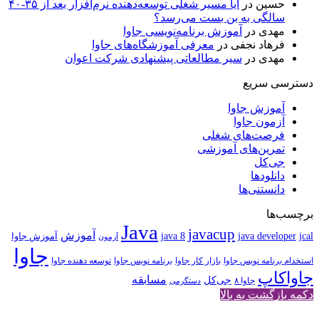
حسین
در
آیا مسیر شغلی توسعه‌دهنده نرم‌افزار بعد از ۳۵-۴۰
سالگی به بن بست می‌رسد؟
مهدی
در
آموزش برنامه‌نویسی جاوا
فرهاد نجفی
در
معرفی آموزشگاه‌های جاوا
مهدی
در
سیر مطالعاتی پیشنهادی شرکت اعوان
دسترسی سریع
آموزش جاوا
آزمون جاوا
فرصت‌های شغلی
تمرین‌های آموزشی
جی‌کل
دانلودها
دانستنی‌ها
برچسب‌ها
Java
javacup
آموزش
java 8
jcal
java developer
آموزش جاوا
آزمون
جاوا
استخدام برنامه نویس جاوا
بازار کار جاوا
برنامه نویس جاوا
توسعه دهنده جاوا
جاواکاپ
مسابقه
جی‌کل
جاوا ۸
دستگرمی
دکمه بازگشت به بالا