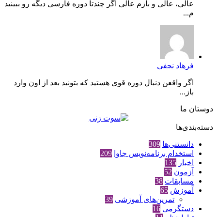
عالی، عالی و بازم عالی اگر چندتا دوره فارسی دیگه رو ببینید
م...
فرهاد نجفی
اگر واقعن دنبال دوره قوی هستید که بتونید بعد از اون وارد
باز...
دوستان ما
دسته‌بندی‌ها
دانستنی‌ها
309
استخدام برنامه‌نویس جاوا
209
اخبار
135
آزمون
52
مسابقات
38
آموزش
65
تمرین‌های آموزشی
39
دستگرمی
16