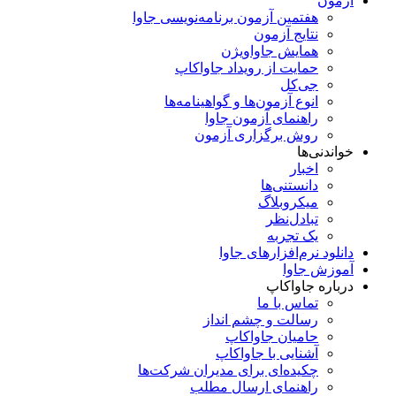
آزمون
هفتمین آزمون برنامه‌نویسی جاوا
نتایج آزمون
همایش جاواویژن
حمایت از رویداد جاواکاپ
جی‌کل
انوع آزمون‌ها و گواهینامه‌ها
راهنمای آزمون جاوا
روش برگزاری آزمون
خواندنی‌ها
اخبار
دانستنی‌ها
میکروبلاگ
تبادل‌نظر
یک تجربه
دانلود نرم‌افزارهای جاوا
آموزش جاوا
درباره جاواکاپ
تماس با ما
رسالت و چشم انداز
حامیان جاواکاپ
آشنایی با جاواکاپ
چکیده‌ای برای مدیران شرکت‌ها
راهنمای ارسال مطلب