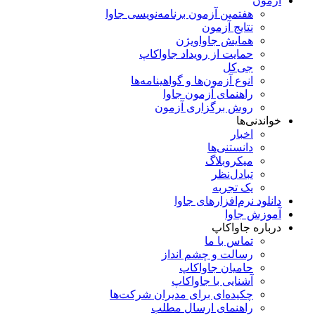
آزمون
هفتمین آزمون برنامه‌نویسی جاوا
نتایج آزمون
همایش جاواویژن
حمایت از رویداد جاواکاپ
جی‌کل
انوع آزمون‌ها و گواهینامه‌ها
راهنمای آزمون جاوا
روش برگزاری آزمون
خواندنی‌ها
اخبار
دانستنی‌ها
میکروبلاگ
تبادل‌نظر
یک تجربه
دانلود نرم‌افزارهای جاوا
آموزش جاوا
درباره جاواکاپ
تماس با ما
رسالت و چشم انداز
حامیان جاواکاپ
آشنایی با جاواکاپ
چکیده‌ای برای مدیران شرکت‌ها
راهنمای ارسال مطلب