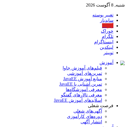
شنبه, 8 آگوست 2026
تغییر پوسته
سایدبار
آپارات
خوراک
تلگرام
اینستاگرام
لینکدین
توییتر
آموزش
فیلم‌های آموزش جاوا
تمرین‌های آموزشی
منابع آموزش JavaEE
تمرین آشنایی با JavaEE
معرفی آموزشگاه‌ها
معرفی تالارهای گفتگو
اسلایدهای آموزش JavaEE
فرصت شغلی
آگهی‌های شغلی
دوره‌های کارآموزی
انتشار آگهی