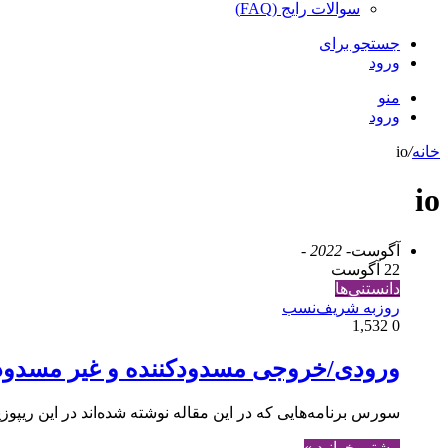
سوالات رایج (FAQ)
جستجو برای
ورود
منو
ورود
خانه
/
io
io
آگوست
- 2022 -
22 آگوست
دانستنی‌ها
روزبه شریف‌نسب
1,532
0
ورودی/خروجی مسدودکننده و غیر مسدودکن
سورس برنامه‌هایی که در این مقاله نوشته شده‌اند در این ریپوزیتوری گیتهاب قرار دارد. در برنامه‌های client و ver
بیشتر بخوانید »