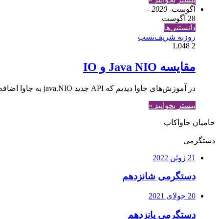
آگوست
- 2020 -
28 آگوست
دانستنی‌ها
روزبه شریف‌نسب
1,048
2
مقایسه Java NIO و IO
در آموزش‌های جاوا دیدیم که API جدید java.NIO به جاوا اضافه شده و با قابلیت‌هایش می‌تواند به‌ جای API قدیمی java.IO استفاده شود. حالا سوالی که پیش می‌آید این است…
بیشتر بخوانید »
حامیان جاواکاپ
دستگرمی
21 ژوئن 2022
دستگرمی شانزدهم
20 جولای 2021
دستگرمی پانزدهم