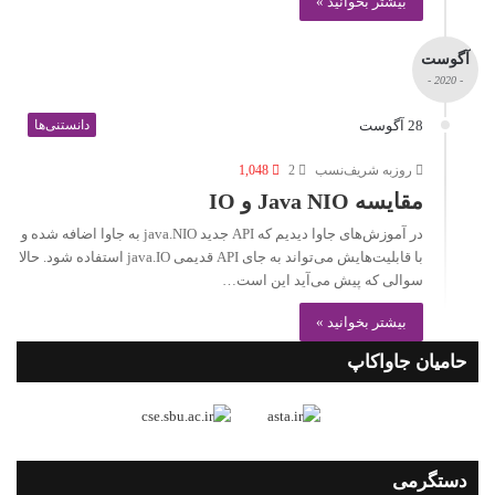
بیشتر بخوانید »
آگوست
- 2020 -
28 آگوست
دانستنی‌ها
روزبه شریف‌نسب
2
1,048
مقایسه Java NIO و IO
در آموزش‌های جاوا دیدیم که API جدید java.NIO به جاوا اضافه شده و
با قابلیت‌هایش می‌تواند به‌ جای API قدیمی java.IO استفاده شود. حالا
سوالی که پیش می‌آید این است…
بیشتر بخوانید »
حامیان جاواکاپ
دستگرمی