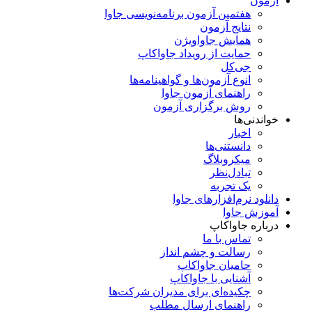
آزمون
هفتمین آزمون برنامه‌نویسی جاوا
نتایج آزمون
همایش جاواویژن
حمایت از رویداد جاواکاپ
جی‌کل
انوع آزمون‌ها و گواهینامه‌ها
راهنمای آزمون جاوا
روش برگزاری آزمون
خواندنی‌ها
اخبار
دانستنی‌ها
میکروبلاگ
تبادل‌نظر
یک تجربه
دانلود نرم‌افزارهای جاوا
آموزش جاوا
درباره جاواکاپ
تماس با ما
رسالت و چشم انداز
حامیان جاواکاپ
آشنایی با جاواکاپ
چکیده‌ای برای مدیران شرکت‌ها
راهنمای ارسال مطلب