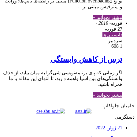
توابع (Function overloading) مبتنی بر رابطه‌ی تایپ‌ها: وراثت
و اینترفیس مبتنی بر…
بیشتر بخوانید »
فوریه
- 2019 -
27 فوریه
دانستنی‌ها
سردبیر
608
1
ترس از کاهش وابستگی
اگر زمانی که پای برنامه‌نویسی شی‌گرا به میان بیاید، از حذف
وابستگی‌های بین اشیا واهمه دارید، تا انتهای این مقاله با ما
همراه باشید.
بیشتر بخوانید »
حامیان جاواکاپ
دستگرمی
21 ژوئن 2022