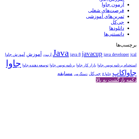
آزمون جاوا
فرصت‌های شغلی
تمرین‌های آموزشی
جی‌کل
دانلودها
دانستنی‌ها
برچسب‌ها
Java
javacup
آموزش
java 8
jcal
java developer
آموزش جاوا
آزمون
جاوا
استخدام برنامه نویس جاوا
بازار کار جاوا
برنامه نویس جاوا
توسعه دهنده جاوا
جاواکاپ
مسابقه
جی‌کل
جاوا ۸
دستگرمی
دکمه بازگشت به بالا