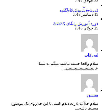
22 جولای 2017
دور دوم آزمون جاواکاپ
15 دسامبر 2013
دوره آموزش رایگان JavaFX
25 جولای 2018
امیرعلی
سلام واقعا خسته نباشید میگم به شما
عالیییییییییییییییییییییی...
محسن
سلام جداً به ندرت دیدم کسی تا این حد روی یک موضوع
مسلط باشه....