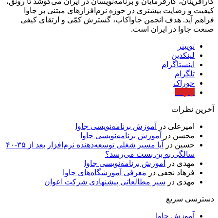
کارآفرینان، کارفرمایان و برنامه‌نویسان در ایران می‌کوشد تا رونق،
کیفیت و رضایت بیشتری در حوزه‌ نرم‌افزارهای مبتنی بر جاوا
فراهم آید. هدف انجمن جاواکاپ، گسترش کمّی و ارتقای کیفی
صنعت جاوا در ایران است.
توییتر
لینکدین
اینستاگرام
تلگرام
خوراک
آپارات
آخرین نظرات
امیرعلی
در
آموزش برنامه‌نویسی جاوا
محسن
در
آموزش برنامه‌نویسی جاوا
حسین
در
آیا مسیر شغلی توسعه‌دهنده نرم‌افزار بعد از ۳۵-۴۰
سالگی به بن بست می‌رسد؟
مهدی
در
آموزش برنامه‌نویسی جاوا
فرهاد نجفی
در
معرفی آموزشگاه‌های جاوا
مهدی
در
سیر مطالعاتی پیشنهادی شرکت اعوان
دسترسی سریع
آموزش جاوا