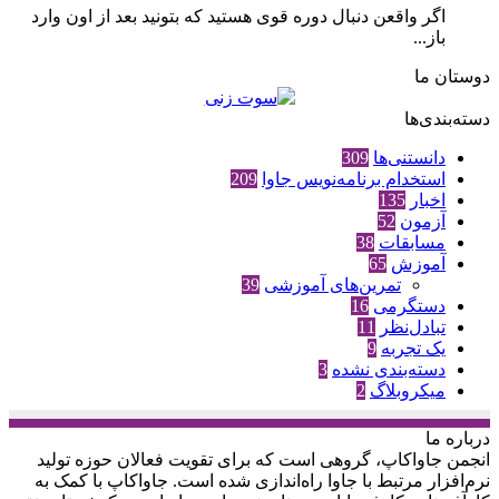
اگر واقعن دنبال دوره قوی هستید که بتونید بعد از اون وارد
باز...
دوستان ما
دسته‌بندی‌ها
دانستنی‌ها
309
استخدام برنامه‌نویس جاوا
209
اخبار
135
آزمون
52
مسابقات
38
آموزش
65
تمرین‌های آموزشی
39
دستگرمی
16
تبادل‌نظر
11
یک تجربه
9
دسته‌بندی نشده
3
میکروبلاگ
2
درباره‌ ما
انجمن جاواکاپ، گروهی است که برای تقویت فعالان حوزه‌ تولید
نرم‌افزار مرتبط با جاوا راه‌اندازی شده است. جاواکاپ با کمک به