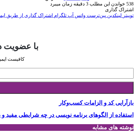
538
خواندن این مطلب 3 دقیقه زمان می‎برد
اشتراک گذاری
توییتر
لینکدین
‫پین‌ترست
واتس آپ
تلگرام
اشتراک گذاری از طریق ایم
با عضویت در
کافیست ایمیل
آدرس
ایمیل
خود
را
وارد
کنید
بازآرایی کد و الزامات کسب‌وکار
استفاده از الگوهای برنامه نویسی در چه شرایطی مفید 
نوشته های مشابه