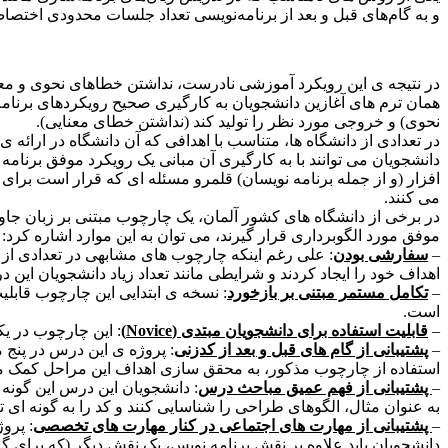
و به گام‌های قبل و بعد از برنامه‌نویسی تعداد جلسات محدودی اختصا
در نتیجه ی این رویکرد آموزشی نادرست، نداشتن خطاهای نحوی و معنا
همان ترم های آغازین دانشجویان به کارگیری صحیح رویکردهای برنامه 
نحوی) و خروجی مورد نظر را تولید کند (نداشتن خطای معنایی).
در تعدادی از دانشگاه ها، متناسب با اهدافی که آن دانشگاه در ارائ
افزار (و از جمله برنامه نویسان) قلمرو مسئله ای که قرار است برای 
می کنند.
موفق مورد الگوبرداری قرار گیرند، می توان به این موارد اشاره کرد:
–
سفارشی بودن
: علی رغم اینکه چارچوب های مشابهی در تعدادی از 
اهداف خود را ایجاد کردند و شرایطی مانند تعداد زیاد دانشجویان این د
–
تکامل مستمر مبتنی بر بازخورد
: نسخه ی ابتدایی این چارچوب قابلی
است.
–
قابلیت استفاده برای دانشجویان مبتدی (Novice)
: این چارچوب در یک
–
پشتیبانی از گام های قبل و بعد از کدزنی
: پروژه ی این درس در پنج 
استفاده از چارچوب مذکور، به محقق سازی اهداف این مراحل کمک م
–
پشتیبانی از فهم عمیق مباحث درس
: دانشجویان این درس این گونه 
به عنوان مثال، الگوهای طراحی را شناسایی کنند و کد را به گونه ای 
–
پشتیبانی از مهارت های اجتماعی در کنار مهارت های تخصصی
: پرو
دانشجویان باید علاوه بر نقش برنامه نویس، یک نقش دیگر (که برای گام