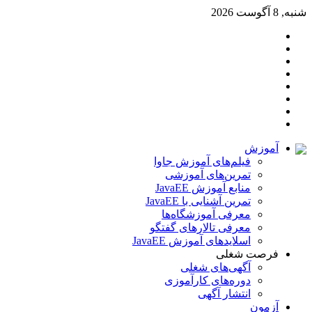
شنبه, 8 آگوست 2026
تغییر
سایدبار
پوسته
آپارات
خوراک
تلگرام
اینستاگرام
لینکدین
توییتر
آموزش
فیلم‌های آموزش جاوا
تمرین‌های آموزشی
منابع آموزش JavaEE
تمرین آشنایی با JavaEE
معرفی آموزشگاه‌ها
معرفی تالارهای گفتگو
اسلایدهای آموزش JavaEE
فرصت شغلی
آگهی‌های شغلی
دوره‌های کارآموزی
انتشار آگهی
آزمون