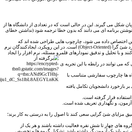
ن شکل می گیرند. این در حالی است که در تعدادی از دانشگاه ها از
 نوشتن برنامه ای می دانند که بدون خطا ترجمه شود (نداشتن خطای
ن درس اختصاص داده می شود، چارچوب هایی طراحی شده اند که
دانشجویان می توانند با به کارگیری آن مبانی یک رویکرد موفق برنامه نویسی را تمرین کنند. یکی از رویکردهای مشهور ایجاد نرم افزار، رویکرد شئ گرا (Object-Oriented) است. در این رویکرد، ایجادکنندگان نرم
و با تحلیل و تدقیق نمودارهای قلمرو مسئله، نرم افزار را ایجاد
ن جاوا برای آموزش رویکرد شئ گرا ایجاد شده است [1]. از جمله نقاط قوتی که می توانند در رابطه با این تجربه ی
گاه ها چارچوب سفارشی متناسب با
ر بازخورد دانشجویان تکامل یافته
استفاده قرار گرفته است.
و آزمون، و نگهداری تعریف شده است.
یق مزایای شئ گرایی سعی کنند تا اصول را به درستی به کار برند؛
وه های چهار تا شش نفره فعالیت داشته باشند و هر یک از
 هر تیم باید یک آزمون گر داشته باشد. تشکیل گروه ها و تخصیص