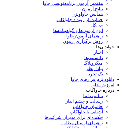
هفتمین آزمون برنامه‌نویسی جاوا
نتایج آزمون
همایش جاواویژن
حمایت از رویداد جاواکاپ
جی‌کل
انوع آزمون‌ها و گواهینامه‌ها
راهنمای آزمون جاوا
روش برگزاری آزمون
خواندنی‌ها
اخبار
دانستنی‌ها
میکروبلاگ
تبادل‌نظر
یک تجربه
دانلود نرم‌افزارهای جاوا
آموزش جاوا
درباره جاواکاپ
تماس با ما
رسالت و چشم انداز
حامیان جاواکاپ
آشنایی با جاواکاپ
چکیده‌ای برای مدیران شرکت‌ها
راهنمای ارسال مطلب