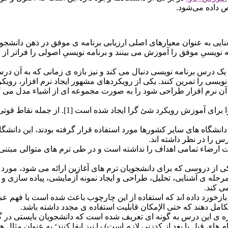
ص داده می‌شود.
یی به عنوان معیارهای اصلی ارزیابی برنامه ی موفق در ذهن دانشجویا
نویسیِ موفق را آموزش می بینند و برنامه نویسیِ اصولی را فراتر از
ه ی یک درس برنامه نویسی دنبال می کند و نیز بازه ی زمانی که به آ
آن نرم افزار طراحی شود را به صورت مجموعه ای از اشیاء مدل می کنند 
در برخی از دانشگاه های کشور آلمان، یک چارچوب مبتنی بر زبا
دانشگاه های سایر کشورها مورد استفاده قرار گرفته بودند، این دانش
رس را در نظر داشته اند.
ت ارضاء تمامی اهداف را نداشته است و در طی ترم های متوالی مبتنی ب
ی از دروسی که برای دانشجویان ترم های آغازین ارائه می شود، مورد 
مرحله ی آشنایی، تحلیل، طراحی و ایجاد نمونه آزمایشی، پیاده سازی 
ی کند.
بازخورد داده اند که استفاده از این چارچوب باعث شده است با فهم عم
تکامل دهند که حتی الإمکان قابلیت استفاده ی مجدد داشته باشد.
ژه ی این درس به گونه ای تعریف شده است که دانشجویان بایستی در گر
 های قبل یا بعد از کدزنی لازم است) را نیز ایفا کنند؛ به عنوان مثال