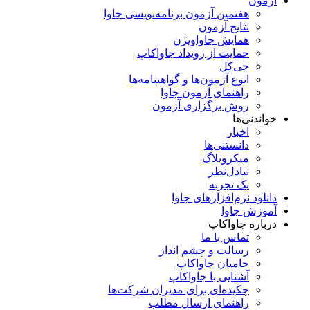
آزمون
هفتمین آزمون برنامه‌نویسی جاوا
نتایج آزمون
همایش جاواویژن
حمایت از رویداد جاواکاپ
جی‌کل
انوع آزمون‌ها و گواهینامه‌ها
راهنمای آزمون جاوا
روش برگزاری آزمون
خواندنی‌ها
اخبار
دانستنی‌ها
میکروبلاگ
تبادل‌نظر
یک تجربه
دانلود نرم‌افزارهای جاوا
آموزش جاوا
درباره جاواکاپ
تماس با ما
رسالت و چشم انداز
حامیان جاواکاپ
آشنایی با جاواکاپ
چکیده‌ای برای مدیران شرکت‌ها
راهنمای ارسال مطلب