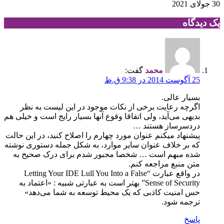
30 جولای 2021
یک دیدگاه
محمد
گفت:
25 آگوست 2014 در 9:38 ق.ظ
بسیار عالی.
اگرچه رعایت برخی از نکات موجود در این لیست به نظر
بدیهی می‌آید، ولی اتفاقا وقوع آنها بسیار رایج است و خیلی هم
دردسرساز هستند …
پیشنهاد میکنم عنوان مورد چهارم را اصلاح کنید،‌ در این حالت
که بر خلاف عنوان سایر موارد، به شکل جمله دستوری نوشته
شده مبهم است … شخصا مجبور شدم برای درک صحیح به
متن منبع مراجعه کنم.
در واقع عبارت “Letting Your IDE Lull You Into a False
Sense of Security” بهتر است به عبارتی شبیه : «اعتماد به
حس امنیت کاذبی که یک محیط توسعه به شما می‌دهد»
ترجمه شود.
پاسخ