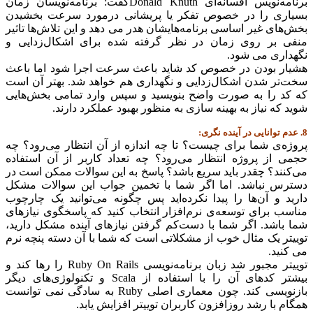
برنامه‌نویس افسانه‌ای Donald Knuthگفت: برنامه‌نویسان زمان
بسیاری را در خصوص تفکر یا پریشانی درمورد سرعت بخشیدن
بخش‌های غیر اساسی برنامه‌هایشان هدر می دهد و این تلاش‌ها تاثیر
منفی بر روی زمان در نظر گرفته شده برای اشکال‌زدایی و
نگهداری می شود.
هشیار بودن در خصوص کد شاید باعث سرعت اجرا شود اما باعث
سخت‌تر شدن اشکال‌زدایی و نگهداری هم خواهد شد. بهتر آن است
که کد را به صورت واضح بنویسید و سپس وارد تمامی بخش‌هایی
شوید که نیاز به بهینه سازی به منظور بهبود عملکرد دارند.
8. عدم توانایی در آینده نگری:
پروژه‌ی شما برای چیست؟ تا چه اندازه از آن انتظار می‌رود؟ چه
حجمی از پروژه انتظار می‌رود؟ چه تعداد کاربر از آن استفاده
می‌کنند؟ چقدر باید سریع باشد؟ پاسخ به این سوالات ممکن است در
دسترس نباشد. اما اگر شما با تخمین جواب این سوالات مشکل
دارید و آن‌ها را پیدا نکرده‌اید پس چگونه می‌توانید یک چارچوب
مناسب برای توسعه‌ی نرم‌افزار انتخاب کنید که پاسخگوی نیازهای
شما باشد. اگر شما با دست‌کم گرفتن نیازهای آینده مشکل دارید،
توییتر یک مثال خوب از مشکلاتی است که شما با آن دسته پنچه نرم
می کنید.
توییتر مجبور شد زبان برنامه‌نویسی Ruby On Rails را رها کند و
بیشتر کدهای آن را با استفاده از Scala و تکنولوژی‌های دیگر
بازنویسی کند.‌ چون معماری اصلی Ruby به سادگی نمی توانست
همگام با رشد روزافزون کاربران توییتر افزایش یابد.