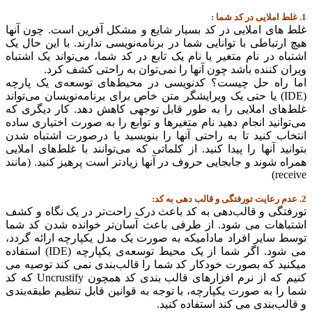
1. غلط املایی در کد شما :
غلط های املایی در کد بسیار شایع و مشکل آفرین است. چون آنها
هیچ ارتباطی با توانایی شما در برنامه‌نویسی ندارند. با این حال یک
اشتباه در نام متغیر یا نام یک تابع در کد شما، می‌تواند یک اشتباه
ویران کننده باشد چون آنها را نمی‌توان به راحتی کشف کرد.
اما راه حل چیست؟ کدنویسی در محیط‌های توسعه‌ی یک پارچه
(IDE) یا حتی یک ویرایشگر متن خاص برای برنامه‌نویسان می‌تواند
غلط‌های املایی را به طور قابل توجهی کاهش دهد. کار دیگری که
می‌توانید انجام دهید نام متغیرها و توابع را به صورت اختیاری ساده
انتخاب کنید تا به راحتی آنها را بنویسید یا درصورت اشتباه شدن
بتوانید آنها را پیدا کنید. از کلماتی که می‌توانند با غلط‌های املایی
همراه شوند و جابجایی حروف در آنها زیادتر است پرهیز کنید. (مانند
receive)
2. عدم رعایت تورفتگی و قالب دهی به کد:
تورفتگی و قالب‌دهی به کد باعث درک راحت‌تر در یک نگاه و کشف
اشتباهات می شود. از طرفی باعث آسان‌تر خوانده شدن کد شما
توسط سایر افراد مادامیکه به صورت یک مدل یکپارچه ارائه گردد،
می شود. اگر شما از یک محیط توسعه‌ی یکپارچه (IDE) استفاده
میکنید که بصورت خودکار کد شما را قالب‌بندی نمی کند توصیه می
کنیم که از نرم افزار‌های قالب بندی کد همچون Uncrustify که کد
شما را به صورت یکپارچه، با توجه به قوانین قابل تنظیم طبقه‌بندی
و قالب‌بندی می کند استفاده کنید.