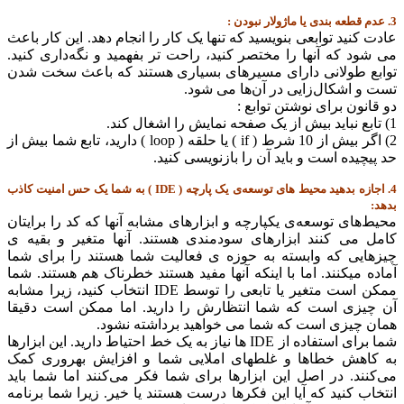
3. عدم قطعه بندی یا ماژولار نبودن :
عادت کنید توابعی بنویسید که تنها یک کار را انجام دهد. این کار باعث
می شود که آنها را مختصر کنید، راحت تر بفهمید و نگه‌داری کنید.
توابع طولانی دارای مسیرهای بسیاری هستند که باعث سخت شدن
تست و اشکال‌زایی در آن‌ها می شود.
دو قانون برای نوشتن توابع :
1) تابع نباید بیش از یک صفحه نمایش را اشغال کند.
2) اگر بیش از 10 شرط ( if ) یا حلقه ( loop ) دارید، تابع شما بیش از
حد پیچیده است و باید آن را بازنویسی کنید.
4. اجازه بدهید محیط های توسعه‌ی یک پارچه ( IDE ) به شما یک حس امنیت کاذب
بدهد:
محیط‌های توسعه‌ی یکپارچه و ابزارهای مشابه آنها که کد را برایتان
کامل می کنند ابزارهای سودمندی هستند. آنها متغیر و بقیه ی
چیزهایی که وابسته به حوزه ی فعالیت شما هستند را برای شما
آماده میکنند. اما با اینکه آنها مفید هستند خطرناک هم هستند. شما
ممکن است متغیر یا تابعی را توسط IDE انتخاب کنید، زیرا مشابه
آن چیزی است که شما انتظارش را دارید. اما ممکن است دقیقا
همان چیزی است که شما می خواهید برداشته نشود.
شما برای استفاده از IDE ها نیاز به یک خط احتیاط دارید. این ابزارها
به کاهش خطاها و غلطهای املایی شما و افزایش بهروری کمک
می‌کنند. در اصل این ابزارها برای شما فکر می‌کنند اما شما باید
انتخاب کنید که آیا این فکرها درست هستند یا خیر. زیرا شما برنامه