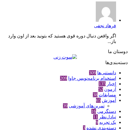
فرهاد نجفی
اگر واقعن دنبال دوره قوی هستید که بتونید بعد از اون وارد
باز...
دوستان ما
دسته‌بندی‌ها
دانستنی‌ها
309
استخدام برنامه‌نویس جاوا
209
اخبار
135
آزمون
52
مسابقات
38
آموزش
65
تمرین‌های آموزشی
39
دستگرمی
16
تبادل‌نظر
11
یک تجربه
9
دسته‌بندی نشده
3