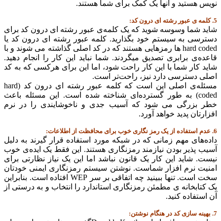
نویس هستید و آنها یک کمک برای شما هستند.
5. کلمه ی عبور رشته ای درون کد:
شاید شما وسوسه شوید که یک کلمه‌ی عبور رشته ای درون کد برای
دسترسی به سیستم خود بگذارید. کلمه عبور رشته ای درون کد یا
hard coded ها رمزهایی هستند که در کد اصلی گذاشته می شوند و با
قاعده‌ی برابری تصدیق میگردند. شما نباید این کار را انجام دهید.
شاید کار شما با این کار راحت شود، اما این برای هرکسی که به کد
اصلی دسترسی دارد نیز، راحت‌تر است.
مسئله‌ی اصلی این است که کلمه عبور رشته ای درون کد (hard
coded) به طور گسترده‌ای شناخته شده است. این مسئله باعث
خطر بزرگی می شود که آسیب جدی و ناخوشایندی را در نرم
افزارتان پدید خواهد آورد.
6. عدم استفاده از یک رمز نگاری خوب برای محافظت از اطلاعات:
داده‌های مهم زمانی که در شبکه مورد استفاده قرار گیرند به دلیل
آسیب پذیر بودن نیازمند رمزنگاری هستند. این فقط یک ایده‌ی خوب
نیست. شاید این کار یک قانون نباشد اما این یک نیاز نظارتی برای
امنیت نرم افزار شماست. نوشتن سیستم رمزنگاری ایمنی خودتان
سخت است. تنها ببینید چه اتفاقی بر سر WEP افتاده است. بنابراین
یک کتابخانه ی مطمئن رمزنگاری استاندارد را انتخاب و به درستی از
آن استفاده کنید.
7. بهینه سازی کد در هنگام نوشتن: