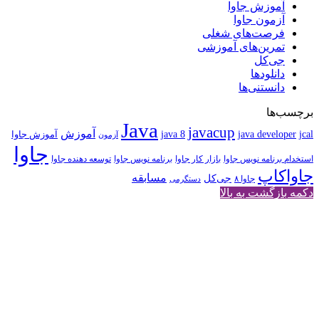
آموزش جاوا
آزمون جاوا
فرصت‌های شغلی
تمرین‌های آموزشی
جی‌کل
دانلودها
دانستنی‌ها
برچسب‌ها
Java
javacup
آموزش
java 8
jcal
java developer
آموزش جاوا
آزمون
جاوا
استخدام برنامه نویس جاوا
بازار کار جاوا
برنامه نویس جاوا
توسعه دهنده جاوا
جاواکاپ
مسابقه
جی‌کل
جاوا ۸
دستگرمی
دکمه بازگشت به بالا