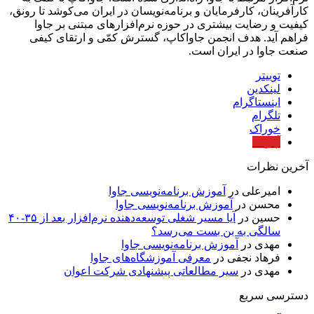
کارآفرینان، کارفرمایان و برنامه‌نویسان در ایران می‌کوشد تا رونق،
کیفیت و رضایت بیشتری در حوزه‌ نرم‌افزارهای مبتنی بر جاوا
فراهم آید. هدف انجمن جاواکاپ، گسترش کمّی و ارتقای کیفی
صنعت جاوا در ایران است.
توییتر
لینکدین
اینستاگرام
تلگرام
خوراک
آپارات
آخرین نظرات
امیرعلی
در
آموزش برنامه‌نویسی جاوا
محسن
در
آموزش برنامه‌نویسی جاوا
حسین
در
آیا مسیر شغلی توسعه‌دهنده نرم‌افزار بعد از ۳۵-۴۰
سالگی به بن بست می‌رسد؟
مهدی
در
آموزش برنامه‌نویسی جاوا
فرهاد نجفی
در
معرفی آموزشگاه‌های جاوا
مهدی
در
سیر مطالعاتی پیشنهادی شرکت اعوان
دسترسی سریع