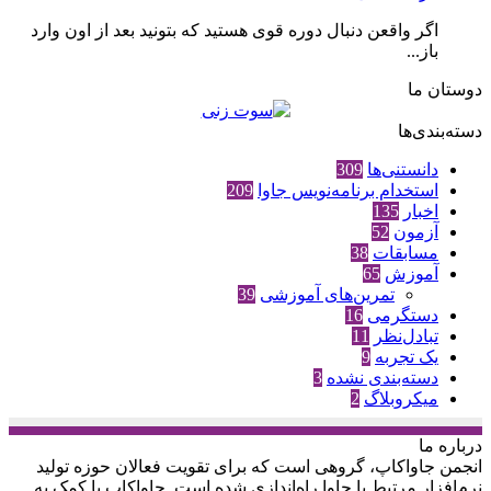
اگر واقعن دنبال دوره قوی هستید که بتونید بعد از اون وارد
باز...
دوستان ما
دسته‌بندی‌ها
دانستنی‌ها
309
استخدام برنامه‌نویس جاوا
209
اخبار
135
آزمون
52
مسابقات
38
آموزش
65
تمرین‌های آموزشی
39
دستگرمی
16
تبادل‌نظر
11
یک تجربه
9
دسته‌بندی نشده
3
میکروبلاگ
2
درباره‌ ما
انجمن جاواکاپ، گروهی است که برای تقویت فعالان حوزه‌ تولید
نرم‌افزار مرتبط با جاوا راه‌اندازی شده است. جاواکاپ با کمک به