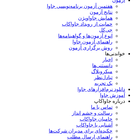
آزمون
هفتمین آزمون برنامه‌نویسی جاوا
نتایج آزمون
همایش جاواویژن
حمایت از رویداد جاواکاپ
جی‌کل
انوع آزمون‌ها و گواهینامه‌ها
راهنمای آزمون جاوا
روش برگزاری آزمون
خواندنی‌ها
اخبار
دانستنی‌ها
میکروبلاگ
تبادل‌نظر
یک تجربه
دانلود نرم‌افزارهای جاوا
آموزش جاوا
درباره جاواکاپ
تماس با ما
رسالت و چشم انداز
حامیان جاواکاپ
آشنایی با جاواکاپ
چکیده‌ای برای مدیران شرکت‌ها
راهنمای ارسال مطلب