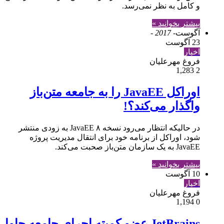
و کامل به نظر نمی‌رسد.
بیشتر بخوانید »
آگوست
- 2017 -
23 آگوست
اخبار
فروغ مهرعلیان
1,283
2
اوراکل JavaEE را به جامعه متن‌باز
واگذار می‌کند؟!
در حالیکه انتظار می‌رود نسخه ۸ JavaEE به زودی منتشر
شود، اوراکل از برنامه خود برای انتقال مدیریت پروژه
JavaEE به یک سازمان متن‌باز صحبت می‌کند.
بیشتر بخوانید »
10 آگوست
اخبار
فروغ مهرعلیان
1,194
0
JetBrains عضو کمیته اجرای جامعه جاوا