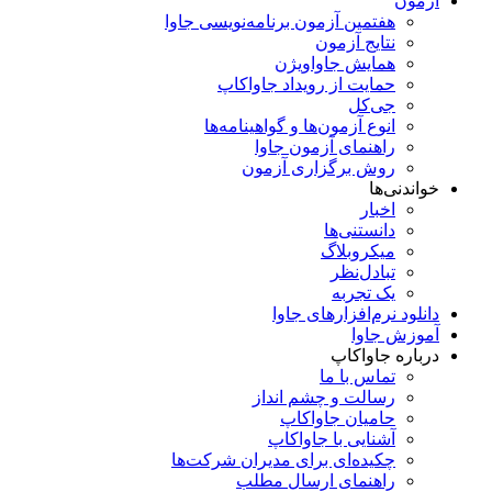
آزمون
هفتمین آزمون برنامه‌نویسی جاوا
نتایج آزمون
همایش جاواویژن
حمایت از رویداد جاواکاپ
جی‌کل
انوع آزمون‌ها و گواهینامه‌ها
راهنمای آزمون جاوا
روش برگزاری آزمون
خواندنی‌ها
اخبار
دانستنی‌ها
میکروبلاگ
تبادل‌نظر
یک تجربه
دانلود نرم‌افزارهای جاوا
آموزش جاوا
درباره جاواکاپ
تماس با ما
رسالت و چشم انداز
حامیان جاواکاپ
آشنایی با جاواکاپ
چکیده‌ای برای مدیران شرکت‌ها
راهنمای ارسال مطلب