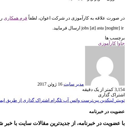
در صورت علاقه به کارآموزی در شرکت اعوان، لطفاً
فرم همکاری
را
jobs [at] asta [noghte] ir ارسال فرمایید.
برچسب ها
جاوا
کارآموزی
ارسال
ایمیل
مدير سايت
16 ژوئن 2017
3,154
کمتر از یک دقیقه
اشتراک گذاری
توییتر
لینکدین
‫پین‌ترست
واتس آپ
تلگرام
اشتراک گذاری از طریق ایم
عضویت در خبرنامه
با عضویت در خبرنامه، از جدیدترین مقالات سایت با خبر ش