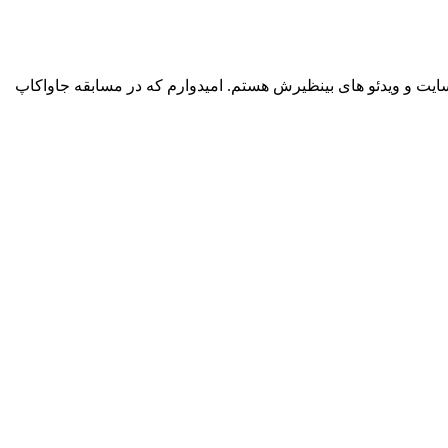
رصد برنامه نویسی جاوا رو من مدیون این وب سایت و ویدئو های بینظیرش هستم. امیدوارم که در مسابقه جاواکاپ