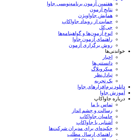
هفتمین آزمون برنامه‌نویسی جاوا
نتایج آزمون
همایش جاواویژن
حمایت از رویداد جاواکاپ
جی‌کل
انوع آزمون‌ها و گواهینامه‌ها
راهنمای آزمون جاوا
روش برگزاری آزمون
خواندنی‌ها
اخبار
دانستنی‌ها
میکروبلاگ
تبادل‌نظر
یک تجربه
دانلود نرم‌افزارهای جاوا
آموزش جاوا
درباره جاواکاپ
تماس با ما
رسالت و چشم انداز
حامیان جاواکاپ
آشنایی با جاواکاپ
چکیده‌ای برای مدیران شرکت‌ها
راهنمای ارسال مطلب