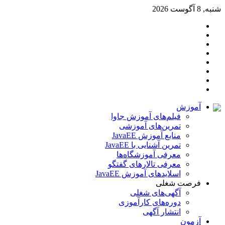
شنبه, 8 آگوست 2026
تغییر
سایدبار
پوسته
آپارات
خوراک
تلگرام
اینستاگرام
لینکدین
توییتر
آموزش
فیلم‌های آموزش جاوا
تمرین‌های آموزشی
منابع آموزش JavaEE
تمرین آشنایی با JavaEE
معرفی آموزشگاه‌ها
معرفی تالارهای گفتگو
اسلایدهای آموزش JavaEE
فرصت شغلی
آگهی‌های شغلی
دوره‌های کارآموزی
انتشار آگهی
آزمون