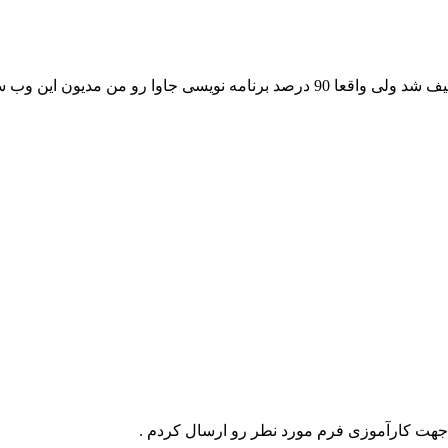
سلام من درخواست کردم اما متاسفانه مورد قبول واقع نشد حیف شد ولی واقعا 90 د
جهت کارآموزی فرم مورد نطر رو ارسال کردم .