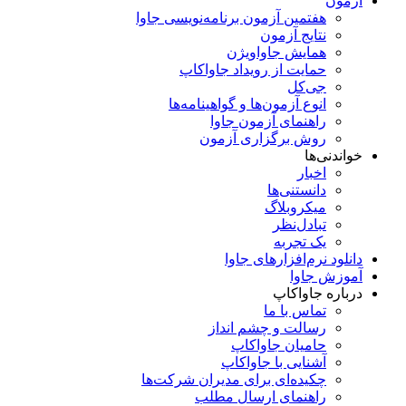
آزمون
هفتمین آزمون برنامه‌نویسی جاوا
نتایج آزمون
همایش جاواویژن
حمایت از رویداد جاواکاپ
جی‌کل
انوع آزمون‌ها و گواهینامه‌ها
راهنمای آزمون جاوا
روش برگزاری آزمون
خواندنی‌ها
اخبار
دانستنی‌ها
میکروبلاگ
تبادل‌نظر
یک تجربه
دانلود نرم‌افزارهای جاوا
آموزش جاوا
درباره جاواکاپ
تماس با ما
رسالت و چشم انداز
حامیان جاواکاپ
آشنایی با جاواکاپ
چکیده‌ای برای مدیران شرکت‌ها
راهنمای ارسال مطلب