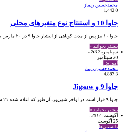
محمدحسین ریماز
1,442
0
جاوا 10 و استنتاج نوع متغیر‌های محلی
جاوا ۱۰ نیز پس از مدت کوتاهی از انتشار جاوا ۹ در ۲۰ مارس ۲۰۱۸ به صورت عمومی منتشر شده و کم‌کم باید خودمان را برای انتشار نسخه مهم‌تر یعنی…
بیشتر بخوانید »
سپتامبر
- 2017 -
20 سپتامبر
آموزش
محمدحسین ریماز
4,887
3
جاوا 9 و Jigsaw
جاوا ۹ قرار است در اواخر شهریور، آن‌طور که اعلام شده ۲۱ سپتامبر ۲۰۱۷، به صورت عمومی عرضه شود. در مقاله گذشته در مورد یکی از قابلیت‌های جدید جاوا ۹…
بیشتر بخوانید »
آگوست
- 2017 -
25 آگوست
دانستنی‌ها