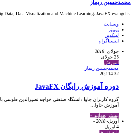
محمدحسین ریماز
 Big Data, Data Visualization and Machine Learning. JavaFX evangelist
وبسایت
توییتر
لینکدین
اینستاگرام
جولای
- 2018 -
25 جولای
آموزش
محمدحسین ریماز
20,114
32
دوره آموزش رایگان JavaFX
آموزش جاوا…
بیشتر بخوانید »
آوریل
- 2018 -
4 آوریل
دانستنی‌ها