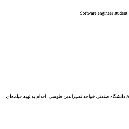
Software engineer student 
گروه کاربران جاوا دانشگاه صنعتی خواجه نصیرالدین طوسی با حمایت انجمن جاواکاپ، انجمن علمی کامپیوتر و شاخه دانشجویی ACM دانشگاه صنعتی خواجه نصیرالدین طوسی، اقدام به تهیه فیلم‌های