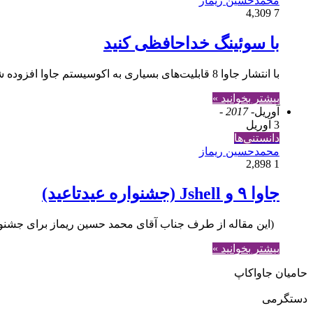
محمدحسین ریماز
4,309
7
با سوئینگ خداحافظی کنید
با انتشار جاوا 8 قابلیت‌های بسیاری‌ به اکوسیستم جاوا افزوده شد که یکی از آنها JavaFX بود که به صورت رسمی نسخه 8 آن جزوی از JDK/JRE معرفی شد. JavaFX…
بیشتر بخوانید »
آوریل
- 2017 -
3 آوریل
دانستنی‌ها
محمدحسین ریماز
2,898
1
جاوا ۹ و Jshell (جشنواره عیدتاعید)
(این مقاله از طرف جناب آقای محمد حسین ریماز برای جشنوار
بیشتر بخوانید »
حامیان جاواکاپ
دستگرمی