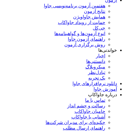
آزمون
هفتمین آزمون برنامه‌نویسی جاوا
نتایج آزمون
همایش جاواویژن
حمایت از رویداد جاواکاپ
جی‌کل
انوع آزمون‌ها و گواهینامه‌ها
راهنمای آزمون جاوا
روش برگزاری آزمون
خواندنی‌ها
اخبار
دانستنی‌ها
میکروبلاگ
تبادل‌نظر
یک تجربه
دانلود نرم‌افزارهای جاوا
آموزش جاوا
درباره جاواکاپ
تماس با ما
رسالت و چشم انداز
حامیان جاواکاپ
آشنایی با جاواکاپ
چکیده‌ای برای مدیران شرکت‌ها
راهنمای ارسال مطلب