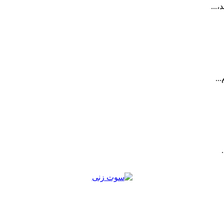
...
..