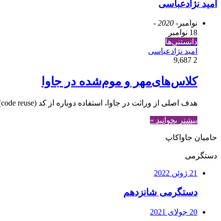
امید نژادعباسی
نوامبر
- 2020 -
18 نوامبر
دانستنی‌ها
امید نژادعباسی
9,687
2
کلاس‌های‌مهر و موم‌شده در جاوا
هدف اصلی از وراثت در جاوا، استفاده دوباره از کد (code reuse) است. با این امکان، کلاس‌های متعدد می‌توانند از کلاس دیگر ارث‌بری کنند و از متد‌های از قبل تعریف‌شده…
بیشتر بخوانید »
حامیان جاواکاپ
دستگرمی
21 ژوئن 2022
دستگرمی شانزدهم
20 جولای 2021