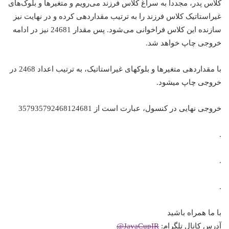
کلاس پدر، مجددا به سراغ کلاس فرزند می‌رویم و متغیرها و بلوک‌های
غیراستاتیک کلاس فرزند را به ترتیب مقداردهی کرده و در نهایت نیز
سازنده این کلاس فراخوانی می‌شود. پس مقدار 24681 نیز در ادامه
خروجی چاپ خواهد شد.
با مقداردهی متغیرها و بلوک‎های غیراستاتیک، به ترتیب اعداد 2468 در
خروجی چاپ می‎شود.
خروجی نهایی در کنسول، عبارت است از 357935792468124681
.
.
.
با ما همراه باشید
آدرس کانال تلگرام:
JavaCupIR@