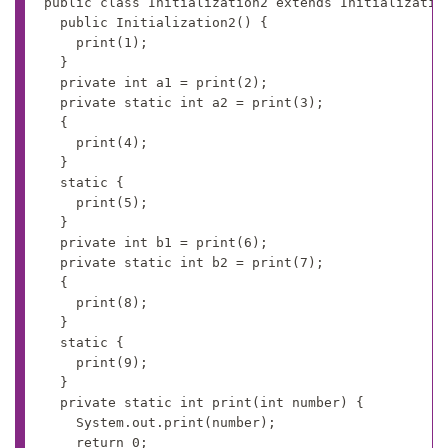
public class Initialization2 extends Initialization
	public Initialization2() {

		print(1);

	}

	private int a1 = print(2);

	private static int a2 = print(3);

	{

		print(4);

	}

	static {

		print(5);

	}

	private int b1 = print(6);

	private static int b2 = print(7);

	{

		print(8);

	}

	static {

		print(9);

	}

	private static int print(int number) {

		System.out.print(number);

		return 0;
