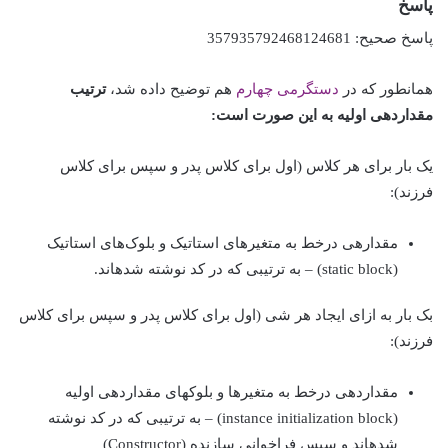
پاسخ
پاسخ صحیح: 357935792468124681
همان‎طور که در
دستگرمی چهارم
هم توضیح داده شد،
ترتیب
مقداردهی اولیه به این صورت است:
یک بار برای هر کلاس (اول برای کلاس پدر و سپس برای کلاس
فرزند):
مقدارهی درخط به متغیرهای استاتیک و بلوک‌های استاتیک
(static block) – به ترتیبی که در کد نوشته شده‎اند.
بک بار به ازای ایجاد هر شی (اول برای کلاس پدر و سپس برای کلاس
فرزند):
مقداردهی درخط به متغیرها و بلوک‎های مقداردهی اولیه
(instance initialization block) – به ترتیبی که در کد نوشته
شده‎اند و سپس فراخوانی سازنده (Constructor)