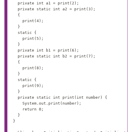
	private int a1 = print(2);

	private static int a2 = print(3);

	{

		print(4);

	}

	static {

		print(5);

	}

	private int b1 = print(6);

	private static int b2 = print(7);

	{

		print(8);

	}

	static {

		print(9);

	}

	private static int print(int number) {

		System.out.print(number);

		return 0;

	}

}
