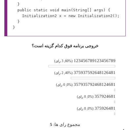
	}

	public static void main(String[] args) {

		Initialization2 x = new Initialization2();

	}

خروجی برنامه فوق کدام گزینه است؟
123456789123456789
(60%, 3 رای)
375937592648126481
(40%, 2 رای)
357935792468124681
(0%, 0 رای)
357924681
(0%, 0 رای)
375926481
(0%, 0 رای)
مجموع رای ها:
5