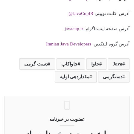
آدرس اکانت توییتر:
JavaCupIR@
آدرس صفحه اینستاگرام:
javacup.ir
آدرس گروه لینکدین:
Iranian Java Developers
Java
جاوا
جاواکاپ
دست گرمی
دستگرمی
مقداردهی اولیه
عضویت در خبرنامه