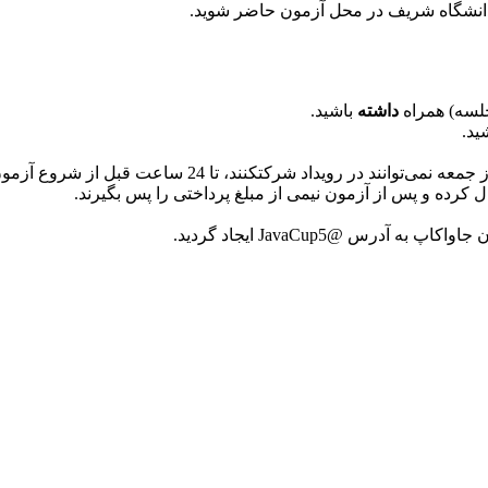
جلسه) همراه
داشته
باشید.
ید.
درس @JavaCup5 ایجاد گردید.