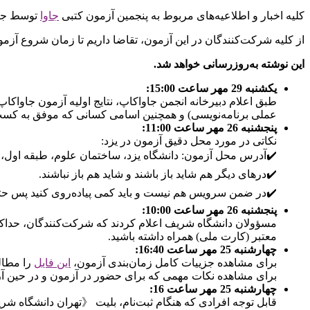
کلیه اخبار و اطلاعیه‌های مربوط به پنجمین آزمون کتبی
جاوا
توسط جاو
از کلیه شرکت‌کنندگان در این آزمون، تقاضا داریم تا زمان شروع آزم
این نوشته به‌روزرسانی خواهد شد.
یکشنبه 29 مهر ساعت 15:00:
عملی برنامه‌نویسی) و همچنین اسامی کسانی که موفق به کسب گ
پنجشنبه 26 مهر ساعت 11:00:
نکاتی در مورد محل دقیق آزمون در یزد:
✔️آدرس محل آزمون: دانشگاه یزد، ساختمان علوم، طبقه اول، سالن 3✔️برای ورود به دانشگاه، درب دانش مطمئن‌ترین گزینه است و 24 سا
✔️درهای دیگر هم شاید باز باشند و شاید هم باز نباشند.
✔️در ضمن سرویس هم نیست و باید کمی پیاده‌روی کنید پس حتما
پنجشنبه 26 مهر ساعت 10:00:
معتبر (کارت ملی) همراه داشته باشید.
چهارشنبه 25 مهر ساعت 16:40:
برای مشاهده جزییات کامل زمان‌بندی آزمون،
این فایل
را مطالع
برای مشاهده نکات مهمی که برای حضور در آزمون و در حین آز
چهارشنبه 25 مهر ساعت 16:
قابل توجه افرادی که هنگام ثبت‌نام، بلیت 《تهران دانشگاه شری