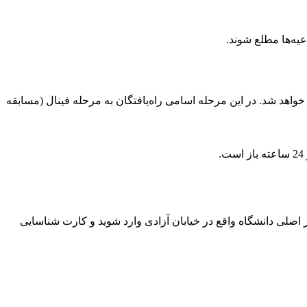
یه‌ها مطلع شوند.
انجمن جاواکاپ، نتایج اولیه آزمون جاواکاپ در روز یک‌شنبه 13 آبان در سایت جاواکاپ به نشانی javacup.ir منتشر خواهد شد. در این مرحله اسامی راه‌یافتگان به مرحله فینال (مسابقه
انشگاه شوند. فراموش نکنید که صرفاً از در اصلی دانشگاه واقع در خیابان آزادی وارد شوید و کارت شناسایی