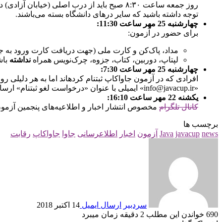
روز جمعه ساعت ۸:۳۰ صبح باید از درب اصلی (خیابان آزادی) دانشگاه شریف در محل آزمون حاضر شوید.
توجه داشته باشید که سایر درهای دانشگاه بسته می‌باشند.
چهارشنبه 25 مهر ساعت 11:30:
برای حضور در آزمون:
مداد، پاک‌کن و کارت ملی (جهت دریافت کارت ورود به 
لپتاپ، دوربین، کتاب، جزوه، چرک‌نویس همراه
نداشته
باش
چهارشنبه 25 مهر ساعت 7:30:
«info@javacup.ir» ایمیلی با عنوان «درخواست لغو ثبت‎نام» ارسال کرده و پس از آزمون نیمی از مبلغ پرداختی را پس بگیرند.
یکشنه 22 مهر ساعت 16:10:
کانال تلگرام
مخصوص انتشار اخبار و اطلاعیه‌های پنجمین آزمون جاواکاپ به آ
برچسب ها
news
javacup
Java
آزمون
اخبار
اطلاعرسانی
جاوا
جاواکاپ
رقابت
سردبیر
ارسال ایمیل
14 اکتبر 2018
690
خواندن این مطلب 2 دقیقه زمان می‎برد