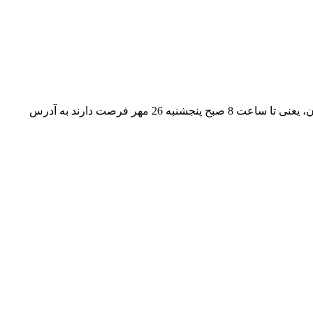
افرادی که در آزمون جاواکاپ ثبت‎نام کرده‎اند اما به هر دلیلی روز جمعه نمی‌توانند در رویداد شرکت‎کنند، تا 24 ساعت قبل از شروع آزمون، یعنی تا ساعت 8 صبح پنجشنبه 26 مهر فرصت دارند به آدرس