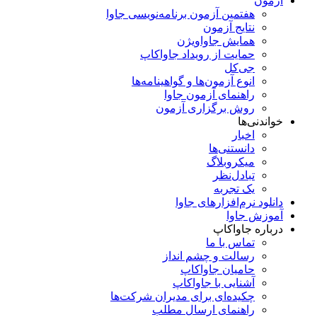
آزمون
هفتمین آزمون برنامه‌نویسی جاوا
نتایج آزمون
همایش جاواویژن
حمایت از رویداد جاواکاپ
جی‌کل
انوع آزمون‌ها و گواهینامه‌ها
راهنمای آزمون جاوا
روش برگزاری آزمون
خواندنی‌ها
اخبار
دانستنی‌ها
میکروبلاگ
تبادل‌نظر
یک تجربه
دانلود نرم‌افزارهای جاوا
آموزش جاوا
درباره جاواکاپ
تماس با ما
رسالت و چشم انداز
حامیان جاواکاپ
آشنایی با جاواکاپ
چکیده‌ای برای مدیران شرکت‌ها
راهنمای ارسال مطلب