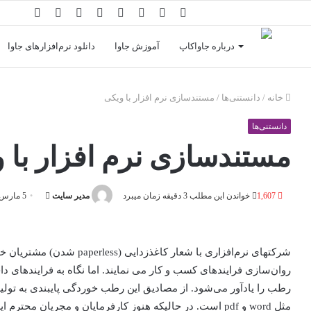
درباره جاواکاپ
آموزش جاوا
دانلود نرم‌افزارهای جاوا
خانه
/
دانستنی‌ها
/
مستندسازی نرم افزار با ویکی
دانستنی‌ها
مستندسازی نرم افزار با 
1,607
خواندن این مطلب 3 دقیقه زمان می‎برد
مدير سايت
5 مارس 2014
شرکتهای نرم‌افزاری با شعار کاغذزدایی (
paperless
شدن) مشتریان خود 
روان‌سازی فرایندهای کسب و کار می نمایند. اما نگاه به فرایندهای 
رطب را یادآور می‌شود. از مصادیق این رطب خوردگی پایبندی به تولی
مثل
word
و
pdf
است. در حالیکه هنوز کارفرمایان و مجریان محترم ا