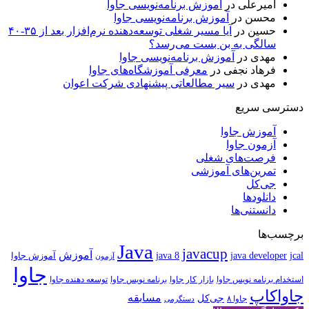
امیرعلی
در
آموزش برنامه‌نویسی جاوا
محسن
در
آموزش برنامه‌نویسی جاوا
حسین
در
آیا مسیر شغلی توسعه‌دهنده نرم‌افزار بعد از ۳۵-۴۰
سالگی به بن بست می‌رسد؟
مهدی
در
آموزش برنامه‌نویسی جاوا
فرهاد نجفی
در
معرفی آموزشگاه‌های جاوا
مهدی
در
سیر مطالعاتی پیشنهادی شرکت اعوان
دسترسی سریع
آموزش جاوا
آزمون جاوا
فرصت‌های شغلی
تمرین‌های آموزشی
جی‌کل
دانلودها
دانستنی‌ها
برچسب‌ها
Java
javacup
آموزش
java 8
jcal
java developer
آموزش جاوا
آزمون
جاوا
استخدام برنامه نویس جاوا
بازار کار جاوا
برنامه نویس جاوا
توسعه دهنده جاوا
جاواکاپ
مسابقه
جی‌کل
جاوا ۸
دستگرمی