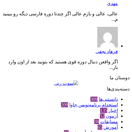
مهدی
عالی، عالی و بازم عالی اگر چندتا دوره فارسی دیگه رو ببینید
م...
فرهاد نجفی
اگر واقعن دنبال دوره قوی هستید که بتونید بعد از اون وارد
باز...
دوستان ما
دسته‌بندی‌ها
دانستنی‌ها
309
استخدام برنامه‌نویس جاوا
209
اخبار
135
آزمون
52
مسابقات
38
آموزش
65