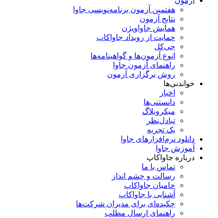
آزمون
هفتمین آزمون برنامه‌نویسی جاوا
نتایج آزمون
همایش جاواویژن
حمایت از رویداد جاواکاپ
جی‌کل
انوع آزمون‌ها و گواهینامه‌ها
راهنمای آزمون جاوا
روش برگزاری آزمون
خواندنی‌ها
اخبار
دانستنی‌ها
میکروبلاگ
تبادل‌نظر
یک تجربه
دانلود نرم‌افزارهای جاوا
آموزش جاوا
درباره جاواکاپ
تماس با ما
رسالت و چشم انداز
حامیان جاواکاپ
آشنایی با جاواکاپ
چکیده‌ای برای مدیران شرکت‌ها
راهنمای ارسال مطلب