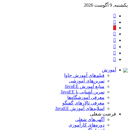
یکشنبه, 9 آگوست 2026
تغییر
پوسته
سایدبار
آپارات
خوراک
تلگرام
اینستاگرام
لینکدین
توییتر
آموزش
فیلم‌های آموزش جاوا
تمرین‌های آموزشی
منابع آموزش JavaEE
تمرین آشنایی با JavaEE
معرفی آموزشگاه‌ها
معرفی تالارهای گفتگو
اسلایدهای آموزش JavaEE
فرصت شغلی
آگهی‌های شغلی
دوره‌های کارآموزی