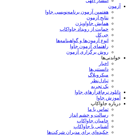
انتشار آگهی
آزمون
هفتمین آزمون برنامه‌نویسی جاوا
نتایج آزمون
همایش جاواویژن
حمایت از رویداد جاواکاپ
جی‌کل
انوع آزمون‌ها و گواهینامه‌ها
راهنمای آزمون جاوا
روش برگزاری آزمون
خواندنی‌ها
اخبار
دانستنی‌ها
میکروبلاگ
تبادل‌نظر
یک تجربه
دانلود نرم‌افزارهای جاوا
آموزش جاوا
درباره جاواکاپ
تماس با ما
رسالت و چشم انداز
حامیان جاواکاپ
آشنایی با جاواکاپ
چکیده‌ای برای مدیران شرکت‌ها