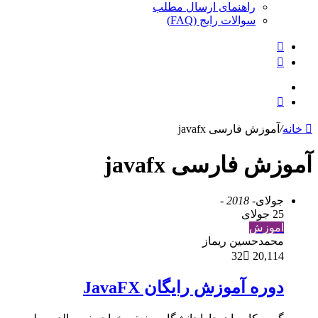
راهنمای ارسال مطلب
سوالات رایج (FAQ)
جستجو
برای
ورود
منو
ورود
خانه
/
آموزش فارسی javafx
آموزش فارسی javafx
جولای
- 2018 -
25 جولای
آموزش
محمدحسین ریماز
32
20,114
دوره آموزش رایگان JavaFX