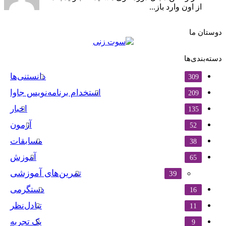
از اون وارد باز...
دوستان ما
دسته‌بندی‌ها
دانستنی‌ها
309
استخدام برنامه‌نویس جاوا
209
اخبار
135
آزمون
52
مسابقات
38
آموزش
65
تمرین‌های آموزشی
39
دستگرمی
16
تبادل‌نظر
11
یک تجربه
9