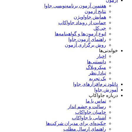
آزمون
هفتمین آزمون برنامه‌نویسی جاوا
نتایج آزمون
همایش جاواویژن
حمایت از رویداد جاواکاپ
جی‌کل
انوع آزمون‌ها و گواهینامه‌ها
راهنمای آزمون جاوا
روش برگزاری آزمون
خواندنی‌ها
اخبار
دانستنی‌ها
میکروبلاگ
تبادل‌نظر
یک تجربه
دانلود نرم‌افزارهای جاوا
آموزش جاوا
درباره جاواکاپ
تماس با ما
رسالت و چشم انداز
حامیان جاواکاپ
آشنایی با جاواکاپ
چکیده‌ای برای مدیران شرکت‌ها
راهنمای ارسال مطلب