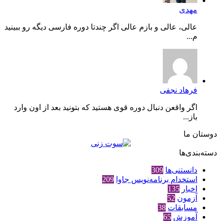
مهدی
عالی، عالی و بازم عالی اگر چندتا دوره فارسی دیگه رو ببینید
م...
فرهاد نجفی
اگر واقعن دنبال دوره قوی هستید که بتونید بعد از اون وارد
باز...
دوستان ما
دسته‌بندی‌ها
دانستنی‌ها
309
استخدام برنامه‌نویس جاوا
209
اخبار
135
آزمون
52
مسابقات
38
آموزش
65