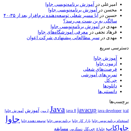
امیرعلی
در
آموزش برنامه‌نویسی جاوا
محسن
در
آموزش برنامه‌نویسی جاوا
حسین
در
آیا مسیر شغلی توسعه‌دهنده نرم‌افزار بعد از ۳۵-۴۰
سالگی به بن بست می‌رسد؟
مهدی
در
آموزش برنامه‌نویسی جاوا
فرهاد نجفی
در
معرفی آموزشگاه‌های جاوا
مهدی
در
سیر مطالعاتی پیشنهادی شرکت اعوان
دسترسی سریع
آموزش جاوا
آزمون جاوا
فرصت‌های شغلی
تمرین‌های آموزشی
جی‌کل
دانلودها
دانستنی‌ها
برچسب‌ها
Java
javacup
آموزش
java 8
jcal
java developer
آموزش جاوا
آزمون
جاوا
استخدام برنامه نویس جاوا
بازار کار جاوا
برنامه نویس جاوا
توسعه دهنده جاوا
جاواکاپ
مسابقه
جی‌کل
جاوا ۸
دستگرمی