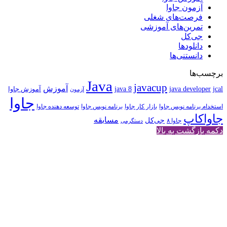
آزمون جاوا
فرصت‌های شغلی
تمرین‌های آموزشی
جی‌کل
دانلودها
دانستنی‌ها
برچسب‌ها
Java
javacup
آموزش
java 8
jcal
java developer
آموزش جاوا
آزمون
جاوا
استخدام برنامه نویس جاوا
بازار کار جاوا
برنامه نویس جاوا
توسعه دهنده جاوا
جاواکاپ
مسابقه
جی‌کل
جاوا ۸
دستگرمی
دکمه بازگشت به بالا