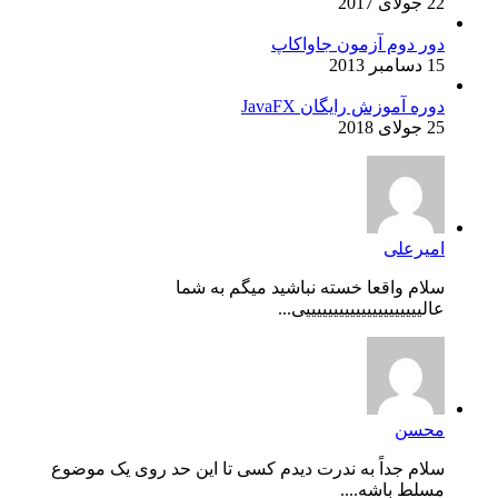
22 جولای 2017
دور دوم آزمون جاواکاپ
15 دسامبر 2013
دوره آموزش رایگان JavaFX
25 جولای 2018
امیرعلی
سلام واقعا خسته نباشید میگم به شما
عالیییییییییییییییییییییی...
محسن
سلام جداً به ندرت دیدم کسی تا این حد روی یک موضوع
مسلط باشه....