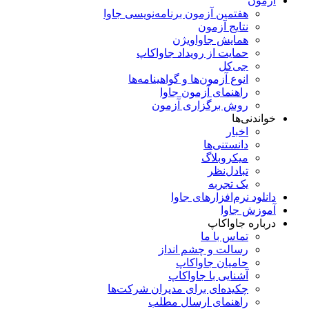
آزمون
هفتمین آزمون برنامه‌نویسی جاوا
نتایج آزمون
همایش جاواویژن
حمایت از رویداد جاواکاپ
جی‌کل
انوع آزمون‌ها و گواهینامه‌ها
راهنمای آزمون جاوا
روش برگزاری آزمون
خواندنی‌ها
اخبار
دانستنی‌ها
میکروبلاگ
تبادل‌نظر
یک تجربه
دانلود نرم‌افزارهای جاوا
آموزش جاوا
درباره جاواکاپ
تماس با ما
رسالت و چشم انداز
حامیان جاواکاپ
آشنایی با جاواکاپ
چکیده‌ای برای مدیران شرکت‌ها
راهنمای ارسال مطلب