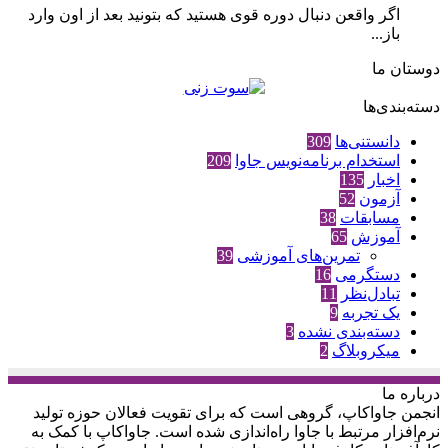
اگر واقعن دنبال دوره قوی هستید که بتونید بعد از اون وارد
باز...
دوستان ما
دسته‌بندی‌ها
دانستنی‌ها
309
استخدام برنامه‌نویس جاوا
209
اخبار
135
آزمون
52
مسابقات
38
آموزش
65
تمرین‌های آموزشی
39
دستگرمی
16
تبادل‌نظر
11
یک تجربه
9
دسته‌بندی نشده
3
میکروبلاگ
2
درباره‌ ما
انجمن جاواکاپ، گروهی است که برای تقویت فعالان حوزه‌ تولید
نرم‌افزار مرتبط با جاوا راه‌اندازی شده است. جاواکاپ با کمک به