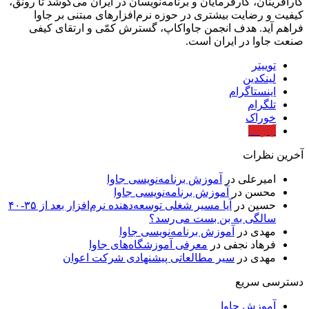
کارآفرینان، کارفرمایان و برنامه‌نویسان در ایران می‌کوشد تا رونق،
کیفیت و رضایت بیشتری در حوزه‌ نرم‌افزارهای مبتنی بر جاوا
فراهم آید. هدف انجمن جاواکاپ، گسترش کمّی و ارتقای کیفی
صنعت جاوا در ایران است.
توییتر
لینکدین
اینستاگرام
تلگرام
خوراک
آپارات
آخرین نظرات
امیرعلی
در
آموزش برنامه‌نویسی جاوا
محسن
در
آموزش برنامه‌نویسی جاوا
حسین
در
آیا مسیر شغلی توسعه‌دهنده نرم‌افزار بعد از ۳۵-۴۰
سالگی به بن بست می‌رسد؟
مهدی
در
آموزش برنامه‌نویسی جاوا
فرهاد نجفی
در
معرفی آموزشگاه‌های جاوا
مهدی
در
سیر مطالعاتی پیشنهادی شرکت اعوان
دسترسی سریع
آموزش جاوا