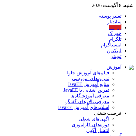
شنبه, 8 آگوست 2026
تغییر پوسته
سایدبار
آپارات
خوراک
تلگرام
اینستاگرام
لینکدین
توییتر
آموزش
فیلم‌های آموزش جاوا
تمرین‌های آموزشی
منابع آموزش JavaEE
تمرین آشنایی با JavaEE
معرفی آموزشگاه‌ها
معرفی تالارهای گفتگو
اسلایدهای آموزش JavaEE
فرصت شغلی
آگهی‌های شغلی
دوره‌های کارآموزی
انتشار آگهی