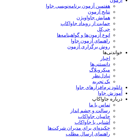
آزمون
هفتمین آزمون برنامه‌نویسی جاوا
نتایج آزمون
همایش جاواویژن
حمایت از رویداد جاواکاپ
جی‌کل
انوع آزمون‌ها و گواهینامه‌ها
راهنمای آزمون جاوا
روش برگزاری آزمون
خواندنی‌ها
اخبار
دانستنی‌ها
میکروبلاگ
تبادل‌نظر
یک تجربه
دانلود نرم‌افزارهای جاوا
آموزش جاوا
درباره جاواکاپ
تماس با ما
رسالت و چشم انداز
حامیان جاواکاپ
آشنایی با جاواکاپ
چکیده‌ای برای مدیران شرکت‌ها
راهنمای ارسال مطلب