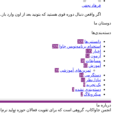
فرهاد نجفی
اگر واقعن دنبال دوره قوی هستید که بتونید بعد از اون وارد باز...
دوستان ما
دسته‌بندی‌ها
دانستنی‌ها
309
استخدام برنامه‌نویس جاوا
209
اخبار
135
آزمون
52
مسابقات
38
آموزش
65
تمرین‌های آموزشی
39
دستگرمی
16
تبادل‌نظر
11
یک تجربه
9
دسته‌بندی نشده
3
میکروبلاگ
2
درباره‌ ما
انجمن جاواکاپ، گروهی است که برای تقویت فعالان حوزه‌ تولید نرم‌افز