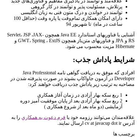
علاقه‌مند و توانمند در یادگیری مفاهیم و فناوری‌های جدید
پرتلاش، مسئولیت پذیر و توانمند در کار گروهی
توانمند در خواندن و درک متون فنی به زبان انگلیسی
دارای امکان همکاری تمام‌وقت یا پاره وقت (حداقل 100
ساعت در ماه) تا شهریور 94
آشنایی با فناوریهای استاندارد Java EE همچون Servlet، JSP ،JAX-
RS و JPA و فناوریهای متن‌باز همچون GWT، Spring ، ExtJS و
Hibernate مزیت محسوب می شود.
شرایط پاداش جذب:
افرادی که موفق به دریافت گواهی نامه Java Professional
Developer در آزمون جاواکاپ بشوند در صورت پذیرفته شدن در
مصاحبه به ترتیب زیر پاداش جذب دریافت خواهند کرد:
1 ربع سکه بهار آزادی در زمان آغاز همکاری
2 ربع سکه بهار آزادی بعد از پایان موفقیت آمیز دوره
آزمایشی (دو ماه بعد از شروع همکاری )
علاقه‌مندان می‌توانند رزومه خود یا
فرم دعوت به همكاري
را به
آدرس cv at javacup dot ir ارسال نمایند.
برچسب ها