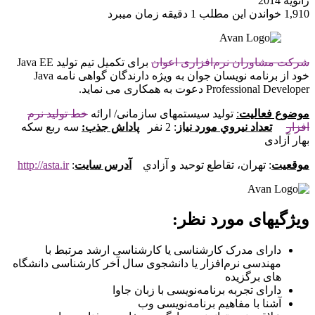
ژانویه 2014
1,910
خواندن این مطلب 1 دقیقه زمان می‎برد
شرکت مشاوران نرم‌افزاری اعوان
برای تکمیل تیم تولید Java EE
خود از برنامه نویسان جوان به ویژه دارندگان گواهی نامه Java
Professional Developer دعوت به همکاری می نماید.
موضوع فعاليت
:
تولید سیستمهای سازمانی/ ارائه
خط تولید نرم
افزار
تعداد نيروي مورد نياز
: 2 نفر
پاداش جذب:
سه ربع سکه
بهار آزادی
موقعيت
: تهران، تقاطع توحيد و آزادي
آدرس سايت
:
http://asta.ir
ویژگیهای مورد نظر:
دارای مدرک کارشناسی یا کارشناسی ارشد مرتبط با
مهندسی نرم‌افزار یا دانشجوی سال آخر کارشناسی دانشگاه
های برگزیده
دارای تجربه برنامه‌نویسی با زبان جاوا
آشنا با مفاهیم برنامه‌نویسی وب