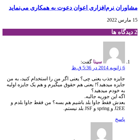
مشاوران نرم‌افزاری اعوان دعوت به همکاری می‌نماید
15 مارس 2022
‫2 دیدگاه ها
سینا
گفت:
6 ژانویه 2014 در 5:36 ق.ظ
جايزه جذب يعنی چی؟ يعنی اگر من را استخدام کنيد، به من
جايزه ميدهيد؟! يعنی هم حقوق ميگيرم و هم يک جايزه اوليه
به خودم ميدهيد؟
اگه اين جوريه جالبه.
بعدش فقط جاوا بلد باشيم هم بسه؟ من فقط جاوا بلدم و
J2EE و spring و JSF بلد نيستم.
پاسخ