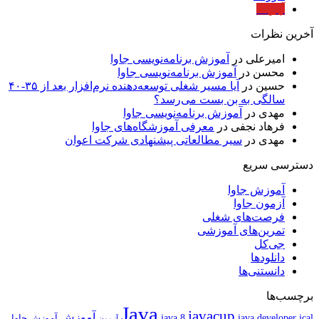
آپارات
آخرین نظرات
امیرعلی
در
آموزش برنامه‌نویسی جاوا
محسن
در
آموزش برنامه‌نویسی جاوا
حسین
در
آیا مسیر شغلی توسعه‌دهنده نرم‌افزار بعد از ۳۵-۴۰
سالگی به بن بست می‌رسد؟
مهدی
در
آموزش برنامه‌نویسی جاوا
فرهاد نجفی
در
معرفی آموزشگاه‌های جاوا
مهدی
در
سیر مطالعاتی پیشنهادی شرکت اعوان
دسترسی سریع
آموزش جاوا
آزمون جاوا
فرصت‌های شغلی
تمرین‌های آموزشی
جی‌کل
دانلودها
دانستنی‌ها
برچسب‌ها
Java
javacup
آموزش
java 8
jcal
java developer
آموزش جاوا
آزمون