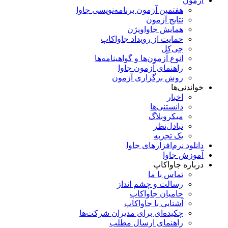
آزمون
هفتمین آزمون برنامه‌نویسی جاوا
نتایج آزمون
همایش جاواویژن
حمایت از رویداد جاواکاپ
جی‌کل
انوع آزمون‌ها و گواهینامه‌ها
راهنمای آزمون جاوا
روش برگزاری آزمون
خواندنی‌ها
اخبار
دانستنی‌ها
میکروبلاگ
تبادل‌نظر
یک تجربه
دانلود نرم‌افزارهای جاوا
آموزش جاوا
درباره جاواکاپ
تماس با ما
رسالت و چشم انداز
حامیان جاواکاپ
آشنایی با جاواکاپ
چکیده‌ای برای مدیران شرکت‌ها
راهنمای ارسال مطلب