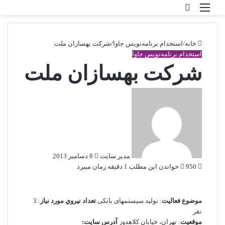
منو
ورود
خانه
/
استخدام برنامه‌نویس جاوا
/
شرکت بهسازان ملت
استخدام برنامه‌نویس جاوا
شرکت بهسازان ملت
ارسال
ایمیل
مدير سايت
8 دسامبر 2013
950
خواندن این مطلب 1 دقیقه زمان می‎برد
موضوع فعاليت
: تولید سیستمهای بانکی
تعداد نيروي مورد نياز
: 3
نفر
موقعيت
: تهران، خیابان کلاهدوز
آدرس سايت: