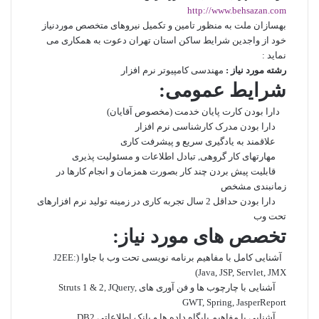
http://www.behsazan.com
بهسازان ملت به منظور تامین و تکمیل نیروهای متخصص موردنیاز
خود از واجدین شرایط ساکن استان تهران دعوت به همکاری می
نماید :
رشته مورد نیاز :
مهندسی کامپیوتر نرم افزار
شرايط عمومی:
دارا بودن کارت پايان خدمت (مخصوص آقايان)
دارا بودن مدرک کارشناسی نرم افزار
علاقمند به یادگیری سریع و پیشرفت کاری
مهارتهای کار گروهی, تبادل اطلاعات و مسئوليت پذيری
قابليت پيش بردن چند کار بصورت همزمان و انجام کارها در
زمانبندی مشخص
دارا بودن حداقل 2 سال تجربه کاری در زمينه توليد نرم افزارهای
تحت وب
تخصص های مورد نياز:
آشنایی کامل با مفاهيم برنامه نویسی تحت وب با جاوا (
J2EE:
)
Java, JSP, Servlet, JMX
آشنایی با چارچوب ها و فن آوری های
Struts 1 & 2, JQuery,
GWT, Spring, JasperReport
آشنایی با مفاهيم پایگاه داده ها و بانک اطلاعاتی
DB2