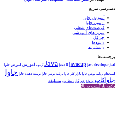
دسترسی سریع
آموزش جاوا
آزمون جاوا
فرصت‌های شغلی
تمرین‌های آموزشی
جی‌کل
دانلودها
دانستنی‌ها
برچسب‌ها
Java
javacup
آموزش
java 8
jcal
java developer
آموزش جاوا
آزمون
جاوا
استخدام برنامه نویس جاوا
بازار کار جاوا
برنامه نویس جاوا
توسعه دهنده جاوا
جاواکاپ
مسابقه
جی‌کل
جاوا ۸
دستگرمی
دکمه بازگشت به بالا