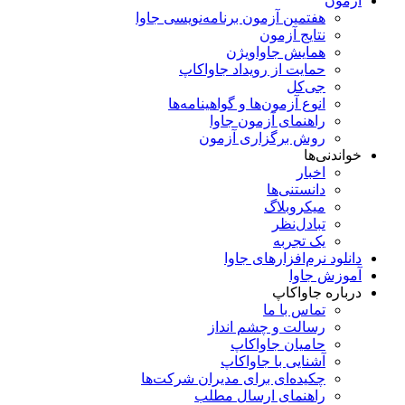
آزمون
هفتمین آزمون برنامه‌نویسی جاوا
نتایج آزمون
همایش جاواویژن
حمایت از رویداد جاواکاپ
جی‌کل
انوع آزمون‌ها و گواهینامه‌ها
راهنمای آزمون جاوا
روش برگزاری آزمون
خواندنی‌ها
اخبار
دانستنی‌ها
میکروبلاگ
تبادل‌نظر
یک تجربه
دانلود نرم‌افزارهای جاوا
آموزش جاوا
درباره جاواکاپ
تماس با ما
رسالت و چشم انداز
حامیان جاواکاپ
آشنایی با جاواکاپ
چکیده‌ای برای مدیران شرکت‌ها
راهنمای ارسال مطلب