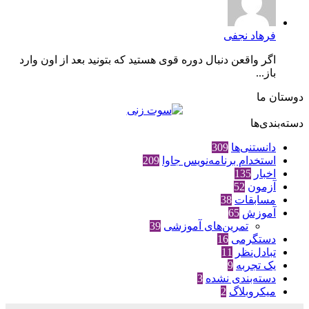
فرهاد نجفی
اگر واقعن دنبال دوره قوی هستید که بتونید بعد از اون وارد
باز...
دوستان ما
دسته‌بندی‌ها
دانستنی‌ها
309
استخدام برنامه‌نویس جاوا
209
اخبار
135
آزمون
52
مسابقات
38
آموزش
65
تمرین‌های آموزشی
39
دستگرمی
16
تبادل‌نظر
11
یک تجربه
9
دسته‌بندی نشده
3
میکروبلاگ
2