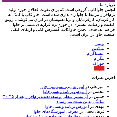
درباره‌ ما
انجمن جاواکاپ، گروهی است که برای تقویت فعالان حوزه‌ تولید
نرم‌افزار مرتبط با جاوا راه‌اندازی شده است. جاواکاپ با کمک به
کارآفرینان، کارفرمایان و برنامه‌نویسان در ایران می‌کوشد تا رونق،
کیفیت و رضایت بیشتری در حوزه‌ نرم‌افزارهای مبتنی بر جاوا
فراهم آید. هدف انجمن جاواکاپ، گسترش کمّی و ارتقای کیفی
صنعت جاوا در ایران است.
توییتر
لینکدین
اینستاگرام
تلگرام
خوراک
آپارات
آخرین نظرات
امیرعلی
در
آموزش برنامه‌نویسی جاوا
محسن
در
آموزش برنامه‌نویسی جاوا
حسین
در
آیا مسیر شغلی توسعه‌دهنده نرم‌افزار بعد از ۳۵-۴۰
سالگی به بن بست می‌رسد؟
مهدی
در
آموزش برنامه‌نویسی جاوا
فرهاد نجفی
در
معرفی آموزشگاه‌های جاوا
مهدی
در
سیر مطالعاتی پیشنهادی شرکت اعوان