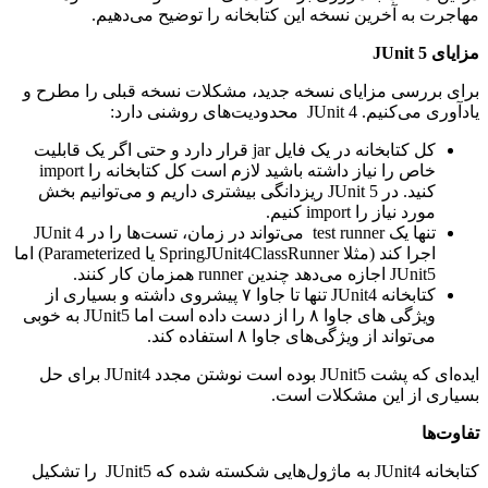
مهاجرت به آخرین نسخه این کتابخانه را توضیح می‌دهیم.
مزایای JUnit 5
برای بررسی مزایای نسخه جدید، مشکلات نسخه قبلی را مطرح و
یادآوری می‌کنیم. JUnit 4 محدودیت‌های روشنی دارد:
کل کتابخانه در یک فایل jar قرار دارد و حتی اگر یک قابلیت
خاص را نیاز داشته باشید لازم است کل کتابخانه را import
کنید. در JUnit 5 ریزدانگی بیشتری داریم و می‌توانیم بخش
مورد نیاز را import کنیم.
تنها یک test runner می‌تواند در زمان، تست‌ها را در JUnit 4
اجرا کند (مثلا SpringJUnit4ClassRunner یا Parameterized) اما
JUnit5 اجازه می‌دهد چندین runner همزمان کار کنند.
کتابخانه JUnit4 تنها تا جاوا ۷ پیشروی داشته و بسیاری از
ویژگی های جاوا ۸ را از دست داده است اما JUnit5 به خوبی
می‌تواند از ویژگی‌های جاوا ۸ استفاده کند.
ایده‌ای که پشت JUnit5 بوده است نوشتن مجدد JUnit4 برای حل
بسیاری از این مشکلات است.
تفاوت‌ها
کتابخانه JUnit4 به ماژول‌هایی شکسته شده که JUnit5 را تشکیل