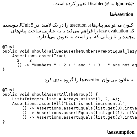
•@Ignore به @Disabled تغییر کرده است.
Assertionها
اکنون می‌توانیم پیام‌های assertion را در یک لامبدا در JUnit 5 بنویسیم
که lazy evaluation را فراهم می‌کند یا به عبارتی ساخت پیام‌های
پیچیده را تا زمانی که نیاز است به تعویق می‌اندازد.
@Test

public void shouldFailBecauseTheNumbersAreNotEqual_lazy
    Assertions.assertTrue(

      2 == 3, 

      () -> "Numbers " + 2 + " and " + 3 + " are not eq
}
به علاوه می‌توان assertionها را گروه بندی کرد.
@Test

public void shouldAssertAllTheGroup() {

    List<Integer> list = Arrays.asList(1, 2, 4);

    Assertions.assertAll("List is not incremental",

        () -> Assertions.assertEquals(list.get(0).intVa
        () -> Assertions.assertEquals(list.get(1).intVa
        () -> Assertions.assertEquals(list.get(2).intVa
}
assumptionها