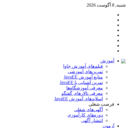
شنبه, 8 آگوست 2026
تغییر
سایدبار
پوسته
آپارات
خوراک
تلگرام
اینستاگرام
لینکدین
توییتر
آموزش
فیلم‌های آموزش جاوا
تمرین‌های آموزشی
منابع آموزش JavaEE
تمرین آشنایی با JavaEE
معرفی آموزشگاه‌ها
معرفی تالارهای گفتگو
اسلایدهای آموزش JavaEE
فرصت شغلی
آگهی‌های شغلی
دوره‌های کارآموزی
انتشار آگهی
آزمون