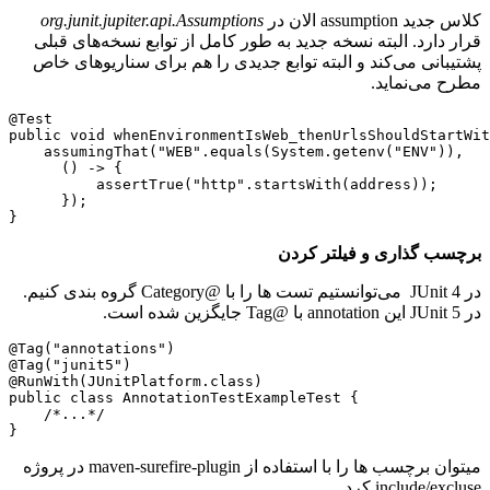
کلاس جدید assumption الان در
org.junit.jupiter.api.Assumptions
قرار دارد. البته نسخه جدید به طور کامل از توابع نسخه‌های قبلی
پشتیبانی می‌کند و البته توابع جدیدی را هم برای سناریو‌های خاص
مطرح می‌نماید.
@Test

public void whenEnvironmentIsWeb_thenUrlsShouldStartWit
    assumingThat("WEB".equals(System.getenv("ENV")),

      () -> {

          assertTrue("http".startsWith(address));

      });

}
برچسب گذاری و فیلتر کردن
در JUnit 4 می‌توانستیم تست ها را با @Category گروه بندی کنیم.
در JUnit 5 این annotation با @Tag جایگزین شده است.
@Tag("annotations")

@Tag("junit5")

@RunWith(JUnitPlatform.class)

public class AnnotationTestExampleTest {

    /*...*/

}
میتوان برچسب ها را با استفاده از maven-surefire-plugin در پروژه
include/excluse کرد.