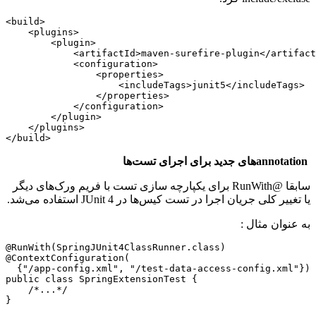
<build>

    <plugins>

        <plugin>

            <artifactId>maven-surefire-plugin</artifact
            <configuration>

                <properties>

                    <includeTags>junit5</includeTags>

                </properties>

            </configuration>

        </plugin>

    </plugins>

</build>
annotationهای جدید برای اجرای تست‌ها
سابقا @RunWith برای یکپارچه سازی تست با فریم ورک‌های دیگر
یا تغییر کلی جریان اجرا در تست کیس‌ها در JUnit 4 استفاده می‌شد.
به عنوان مثال :
@RunWith(SpringJUnit4ClassRunner.class)

@ContextConfiguration(

  {"/app-config.xml", "/test-data-access-config.xml"})

public class SpringExtensionTest {

    /*...*/

}