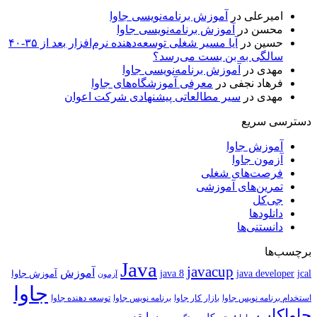
امیرعلی
در
آموزش برنامه‌نویسی جاوا
محسن
در
آموزش برنامه‌نویسی جاوا
حسین
در
آیا مسیر شغلی توسعه‌دهنده نرم‌افزار بعد از ۳۵-۴۰
سالگی به بن بست می‌رسد؟
مهدی
در
آموزش برنامه‌نویسی جاوا
فرهاد نجفی
در
معرفی آموزشگاه‌های جاوا
مهدی
در
سیر مطالعاتی پیشنهادی شرکت اعوان
دسترسی سریع
آموزش جاوا
آزمون جاوا
فرصت‌های شغلی
تمرین‌های آموزشی
جی‌کل
دانلودها
دانستنی‌ها
برچسب‌ها
Java
javacup
آموزش
java 8
jcal
java developer
آموزش جاوا
آزمون
جاوا
استخدام برنامه نویس جاوا
بازار کار جاوا
برنامه نویس جاوا
توسعه دهنده جاوا
جاواکاپ
مسابقه