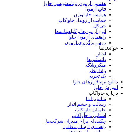
هفتمین آزمون برنامه‌نویسی جاوا
نتایج آزمون
همایش جاواویژن
حمایت از رویداد جاواکاپ
جی‌کل
انوع آزمون‌ها و گواهینامه‌ها
راهنمای آزمون جاوا
روش برگزاری آزمون
خواندنی‌ها
اخبار
دانستنی‌ها
میکروبلاگ
تبادل‌نظر
یک تجربه
دانلود نرم‌افزارهای جاوا
آموزش جاوا
درباره جاواکاپ
تماس با ما
رسالت و چشم انداز
حامیان جاواکاپ
آشنایی با جاواکاپ
چکیده‌ای برای مدیران شرکت‌ها
راهنمای ارسال مطلب