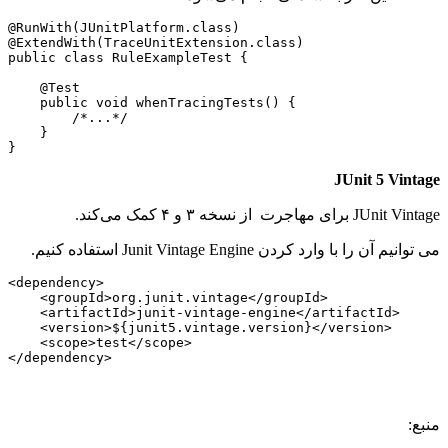
@RunWith(JUnitPlatform.class)

@ExtendWith(TraceUnitExtension.class)

public class RuleExampleTest {

    @Test

    public void whenTracingTests() {

        /*...*/

    }

JUnit 5 Vintage
JUnit Vintage برای مهاجرت از نسخه ۳ و ۴ کمک می‌کند.
می توانیم آن را با وارد کردن Junit Vintage Engine استفاده کنیم.
<dependency>

    <groupId>org.junit.vintage</groupId>

    <artifactId>junit-vintage-engine</artifactId>

    <version>${junit5.vintage.version}</version>

    <scope>test</scope>

</dependency>
منبع: