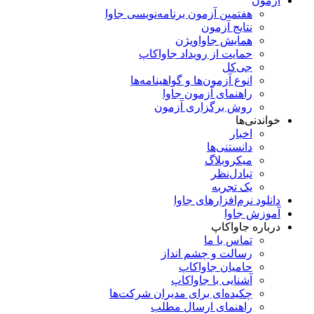
آزمون
هفتمین آزمون برنامه‌نویسی جاوا
نتایج آزمون
همایش جاواویژن
حمایت از رویداد جاواکاپ
جی‌کل
انوع آزمون‌ها و گواهینامه‌ها
راهنمای آزمون جاوا
روش برگزاری آزمون
خواندنی‌ها
اخبار
دانستنی‌ها
میکروبلاگ
تبادل‌نظر
یک تجربه
دانلود نرم‌افزارهای جاوا
آموزش جاوا
درباره جاواکاپ
تماس با ما
رسالت و چشم انداز
حامیان جاواکاپ
آشنایی با جاواکاپ
چکیده‌ای برای مدیران شرکت‌ها
راهنمای ارسال مطلب