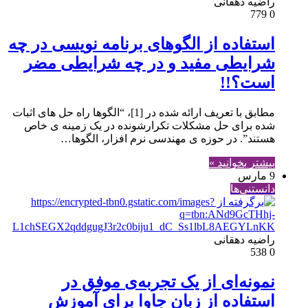
راضیه دهقانی
779
0
استفاده از الگوهای برنامه نویسی در چه
شرایطی مفید و در چه شرایطی مضر
است؟!!
مطابق با تعریف ارائه شده در [1]، “الگوها راه حل های اثبات
شده برای حل مشکلات تکرارشونده در یک زمینه ی خاص
هستند”. در حوزه ی مهندسی نرم افزار، الگوها…
بیشتر بخوانید »
9 مارس
دانستنی‌ها
راضیه دهقانی
538
0
نمونه‌ای از یک تجربه‌ی موفق در
استفاده از زبان جاوا برای آموزش