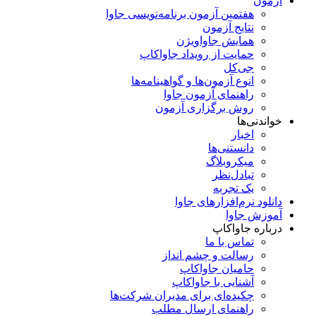
آزمون
هفتمین آزمون برنامه‌نویسی جاوا
نتایج آزمون
همایش جاواویژن
حمایت از رویداد جاواکاپ
جی‌کل
انوع آزمون‌ها و گواهینامه‌ها
راهنمای آزمون جاوا
روش برگزاری آزمون
خواندنی‌ها
اخبار
دانستنی‌ها
میکروبلاگ
تبادل‌نظر
یک تجربه
دانلود نرم‌افزارهای جاوا
آموزش جاوا
درباره جاواکاپ
تماس با ما
رسالت و چشم انداز
حامیان جاواکاپ
آشنایی با جاواکاپ
چکیده‌ای برای مدیران شرکت‌ها
راهنمای ارسال مطلب