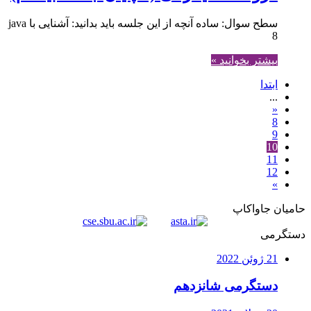
سطح سوال: ساده آنچه از این جلسه باید بدانید: آشنایی با java
8
بیشتر بخوانید »
ابتدا
...
«
8
9
10
11
12
»
حامیان جاواکاپ
دستگرمی
21 ژوئن 2022
دستگرمی شانزدهم