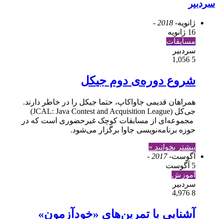
سردبیر
ژانویه
- 2018 -
16 ژانویه
مسابقات
سردبیر
1,056
5
شروع دوره‌ی دوم جی‎کل
همراهان قدیمی جاواکاپ، حتما جی‎کل را در خاطر دارند.
جی‌کل (JCAL: Java Contest and Acquisition League)
مجموعه‌ای از مسابقات کوچک غیرحضوری است که در
حوزه برنامه‌نویسی جاوا برگزار می‌شود.
بیشتر بخوانید »
آگوست
- 2017 -
5 آگوست
آموزش
سردبیر
4,976
8
آشنایی با تمرین‌های «خودآزمون»