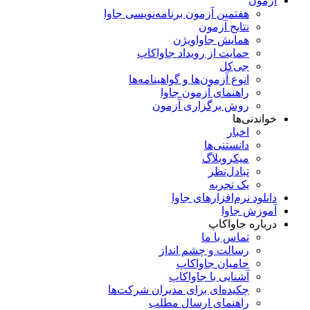
آزمون
هفتمین آزمون برنامه‌نویسی جاوا
نتایج آزمون
همایش جاواویژن
حمایت از رویداد جاواکاپ
جی‌کل
انوع آزمون‌ها و گواهینامه‌ها
راهنمای آزمون جاوا
روش برگزاری آزمون
خواندنی‌ها
اخبار
دانستنی‌ها
میکروبلاگ
تبادل‌نظر
یک تجربه
دانلود نرم‌افزارهای جاوا
آموزش جاوا
درباره جاواکاپ
تماس با ما
رسالت و چشم انداز
حامیان جاواکاپ
آشنایی با جاواکاپ
چکیده‌ای برای مدیران شرکت‌ها
راهنمای ارسال مطلب