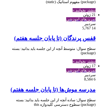
(package) مفهوم استاتیک (static)
بیشتر بخوانید »
21 ژوئن
تمرین‌های آموزشی
سردبیر
5,767
14
قفس پرندگان (تا پایان جلسه هفتم)
سطح سوال: متوسط آنچه از این جلسه باید بدانید: بسته
(package)
بیشتر بخوانید »
17 ژوئن
تمرین‌های آموزشی
سردبیر
8,584
6
مدرسه موش‌ها (تا پایان جلسه هفتم)
سطح سوال: ساده آنچه از این جلسه باید بدانید: بسته
(package) سطوح دسترسی کلیدواژه this