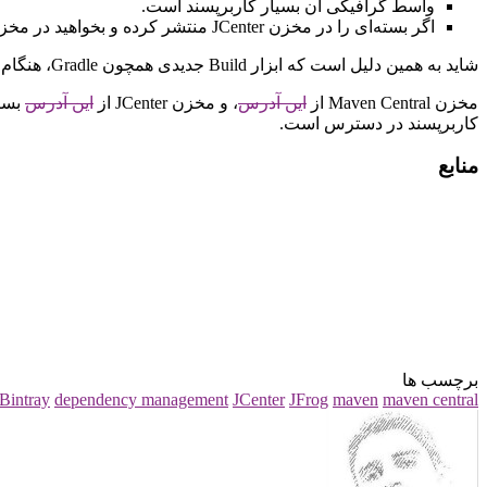
واسط گرافیکی آن بسیار کاربر‌پسند است.
اگر بسته‌ای را در مخزن JCenter منتشر کرده و بخواهید در مخزن Maven Central نیز موجود باشد، به سادگی و تنها با یک کلیک، Bintray این کار را برای شما انجام خواهد داد.
شاید به همین دلیل است که ابزار Build جدیدی همچون Gradle، هنگام ساخت یک پروژۀ جاوا با تنظیمات اولیه، JCenter را به عنوان مخزن پیش‎فرضِ دانلود وابستگی‌ها در نظر می‌گیرد.
مخزن Maven Central از
این آدرس
، و مخزن JCenter از
این آدرس
بسته‌ه
کاربر‌پسند در دسترس است.
منابع
برچسب ها
Bintray
dependency management
JCenter
JFrog
maven
maven central