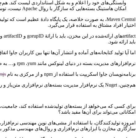
امکان هاستینگ بسته‌هایی که سازگار با روال Apache نیست، توسط ‌‌‌آن‌ها وجود ندارد. سپس با
Maven Central، به صورت خلاصه، یک پایگاه دادۀ عظیم است ک
اختیار افراد مشتاق به استفاده قرار می‌گیرد.
باید ارائه شود.
اما آیا تولید کتابخانه‌های آماده و انتشار ‌‌‌آن‌ها تنها بین کاربران جاوا 
نرم‌افزار‌های مدیریت بسته در دنیای لینوکس مانند rpm ،yum و… به طرز مشابهی از مخازنی مثل RPMFusion ،EPEL و … استفاده می‌کنند.
برنامه‌نویسان جاوا اسکریپت با استفاده از npm و از مرکزی به نام
mjs
‌‌‌هم‌چنین، Nuget یک نرم‌افزار مدیریت بسته‌های نرم‌افزاری متن‌باز و رایگان است که اولین بار به عنوان افزونه‌ای برای Visual Studio ارائه شد. این نرم‌افزار بسته‌های Net Framework. و ++C را مدیریت می‌کند.
برای کسی که می‌خواهد از بسته‌های تولیدشده استفاده کند، جامعیت، سر
امکاناتی می‌تواند برای ‌‌‌آن‌ها مفید باشد؟
سازگاری مخازن با ابزارهای نرم‌افزاری و روال‌های مهندسی مذکور بسی