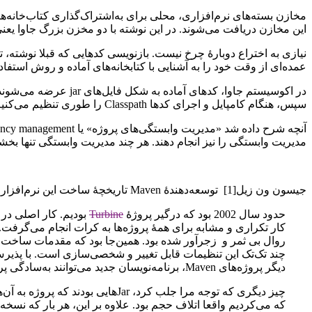
این مخازن دریافت می‌شوند. در این نوشته با دو مخزن بزرگ جاوا یعنی Maven Central و JCenter آشنا خواهیم ش
نیازی به اختراع دوبارۀ چرخ نیست. بازنویسی کد‌هایی که قبلا نوشت
عمده‌ای از وقت خود را به آشنایی با کتابخانه‌های آماده و روش استفاده 
در اکوسیستم جاوا، کد
سپس، هنگام کامپایل و اجرای کدها Classpath را طوری تنظیم می‌کنیم که دستور‌های javac و java قادر به پیدا کردن ‌‌‌آن‌ها باشند.
مدیریت وابستگی را نیز انجام دهند. هر چند مدیریت وابستگی تنها بخشی ا
جیسون ون زیل[1] توسعه‌دهندۀ Maven تاریخچۀ ساخت این نرم‌افزار را به این شکل توضیح می‌دهد:
حدود سال 2002 بود که درگیر پروژۀ
Turbine
دیگر پروژه‌های Maven، برنامه‌نویسان جدید می‌توانند به‌سادگی پروژه را شناخته و شروع به تعامل با آن کنند.