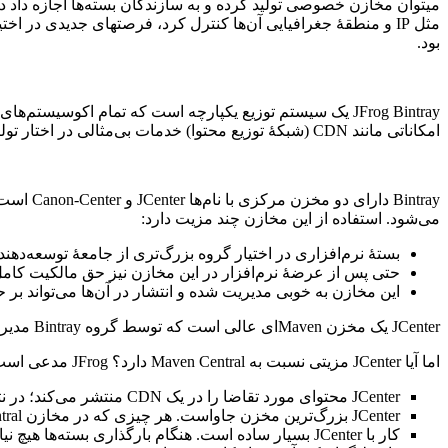
می‎توان مخازن خصوصی تولید کرده و به سازندگان بسته‌ها اجازه داد دس
بود.
JFrog Bintray یک سیستم توزیع یکپارچه است که تمام اکوسیستم
امکاناتی مانند CDN (شبکۀ توزیع محتوا) خدمات بی‌مثالی در اختار تولید‌کنندگان بسته‌های نرم‌افزاری قرار می‌دهد.
می‌شود. استفاده از این مخازن چند مزیت دارد:
بستۀ نرم‌افزاری در اختیار گروه بزرگ‌تری از جامعۀ توسعه‌دهند
حتی پس از عرضۀ نرم‌افزار در این مخازن نیز حق مالکیت کامل د
این مخازن به خوبی مدیریت شده و انتشار در ‌‌‌آن‌ها می‌تواند ب
JCenter یک مخزن Mavenای عالی است که توسط گروه Bintray مدیریت می‌شود و تمام محتویات آن برای کاربران Bintray قابل دستیابی است.
اما آیا JCenter مزیتی نسبت به Maven Central دارد؟ JFrog مدعی است دلایل قابل قبولی برای ترجیح JCenter بر Maven Central وجود دارد:
JCenter محتوای مورد تقاضا را در یک CDN منتشر می‌کند؛ در نتیجه می‌تواند سرعت بالاتری عرضه کرده و موجب تسریع در فرایند‌های CI و CD شود.
JCenter بزرگ‌ترین مخزن جاواست. هر چیزی که در مخازن Maven Central وجود دارد، در داخل JCenter هم قابل دست‎یابی است.
کار با JCenter بسیار ساده است. هنگام بارگذاری بسته‌ها هیچ نیازی به کارهای پیچیده‌ای مانند امضای فایل که هنگام بارگذاری فایل به Maven Central با ‌‌‌آن‌ها درگیر می‌شویم، نیست.