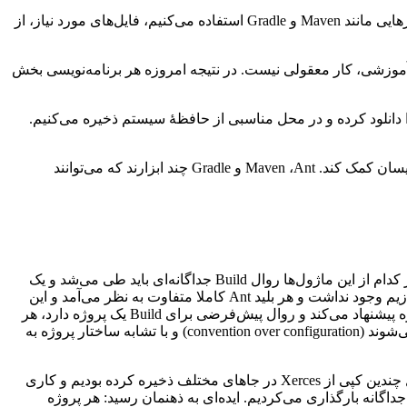
مخازن بسته‌های نرم‌افزاری، محلی برای به‌اشتراک‌گذاری کتاب‌خانه‌های جاوا هستند. وقتی برای مدیریت وابستگی‌های یک پروژۀ جاوا از ابزار‌هایی مانند Maven و Gradle استفاده می‌کنیم، فایل‌های مورد نیاز، از
آموزشی، کار معقولی نیست. در نتیجه امروزه هر برنامه‌نویسی بخش
ه این شکل است: فایل را دانلود کرده و در محل مناسبی از حافظۀ سیستم ذخیره می‌کنیم.
آنچه شرح داده شد «مدیریت وابستگی‌های پروژه» یا dependency management است. طبیعتا ابزار‌هایی وجود دارد که در این زمینه به برنامه‌نویسان کمک کند. Maven ،Ant و Gradle چند ابزارند که می‌توانند
بودیم. کار اصلی در این پروژه جدا کردن سه لایۀ داده، سرویس و وب بود. در نتیجه برای هر کدام از این ماژول‌ها روال Build جداگانه‌ای باید طی می‌شد و یک
کار تکراری و مشابه برای همۀ پروژه‌ها به کرات انجام می‌گرفت. آن روزها راهی برای این که Buildهای Ant را در یک قالب تکراری بیندازیم وجود نداشت و هر بلید Ant کاملا متفاوت به نظر می‌آمد و این
روال بی ثمر و زجر‌آور شده بود. همین‌جا بود که مقدمات ساخت Maven چیده شد. این نرم‌افزار یک چینش استاندارد برای فایل‌های پروژه پیشنهاد می‌کند و روال پیش‌فرضی برای Build یک پروژه دارد، هر
چند تک‌تک این تنظیمات قابل تغییر و شخصی‌سازی است. با پذیرش پیشنهاد‌های Maven، بسیاری از تنظیمات به صورت خودکار اعمال می‌شوند (convention over configuration) و با تشابه ساختار پروژه به
چیز دیگری که توجه مرا جلب کرد، Jar‌هایی بودند که پروژه به ‌‌‌آن‌ها وابسته بود. این فایل‌ها بر روی CVS ذخیره شده بودند. به عنوان مثال چندین کپی از Xerces در جاهای مختلف ذخیره کرده بودیم و کاری
شد، باید نسخۀ جدید را برای تمام پروژه‌ها جداگانه بارگذاری می‌کردیم. ایده‌ای به ذهنمان رسید: هر پروژه