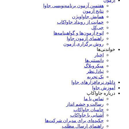
آزمون
هفتمین آزمون برنامه‌نویسی جاوا
نتایج آزمون
همایش جاواویژن
حمایت از رویداد جاواکاپ
جی‌کل
انوع آزمون‌ها و گواهینامه‌ها
راهنمای آزمون جاوا
روش برگزاری آزمون
خواندنی‌ها
اخبار
دانستنی‌ها
میکروبلاگ
تبادل‌نظر
یک تجربه
دانلود نرم‌افزارهای جاوا
آموزش جاوا
درباره جاواکاپ
تماس با ما
رسالت و چشم انداز
حامیان جاواکاپ
آشنایی با جاواکاپ
چکیده‌ای برای مدیران شرکت‌ها
راهنمای ارسال مطلب