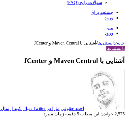
سوالات رایج (FAQ)
جستجو برای
ورود
منو
ورود
خانه
/
دانستنی‌ها
/
آشنایی با Maven Central و JCenter
دانستنی‌ها
آشنایی با Maven Central و JCenter
احمد حقوقی
مارا در Twitter دنبال کنید
ارسال ا
2,575
خواندن این مطلب 5 دقیقه زمان می‎برد