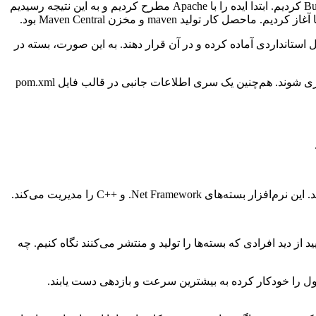
وابستگی‌های خود را اعلام و به شکل استانداردی لیست کند. ‌‌‌هم‌چنین شروع به ساخت یک مخزن، حاوی بسته‌های مورد نیاز در طول Build کردیم. ابتدا ایده را با Apache مطرح کردیم و به این نتیجه رسیدیم
صل کار تولید maven و مخزن Maven Central بود.
 شکل استانداردی آماده کرده و در آن قرار دهند. به این صورت، بسته در
artifact‌های ارائه‌شده در این مخزن، باید با ارائۀ gorupID و artifactID و ‌‌‌هم‌چنین مشخص کردن نسخۀ بسته، به صورت منحصر‌به‌فردی نام‌گذاری شوند. ‌‌‌هم‌چنین یک سری اطلاعات جانبی در قالب فایل pom.xml
 دید افرادی که بسته‌ها را تولید و منتشر می‌کنند نگاه کنیم. چه
Continuous Deli تلاش می‌کنند ساخت، تست و انتشار محصول را خودکار کرده به بیشترین سرعت و بازدهی دست یابند.