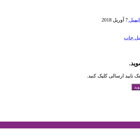
یمیل
7 آوریل 2018
یل
چاپ
وید.
 تایید ارسالی کلیک کنید.