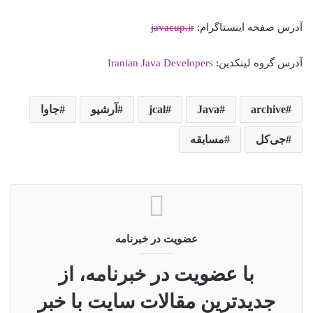
آدرس صفحه اینستاگرام:
javacup.ir
آدرس گروه لینکدین:
Iranian Java Developers
archive
Java
jcal
آرشیو
جاوا
جی‌کل
مسابقه
عضویت در خبرنامه
با عضویت در خبرنامه، از
جدیدترین مقالات سایت با خبر