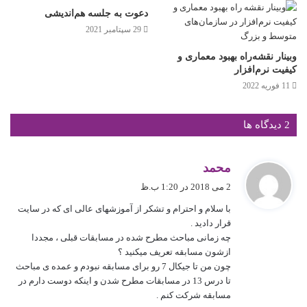
دعوت به جلسه هم‌اندیشی
29 سپتامبر 2021
وبینار نقشه‌راه بهبود معماری و
کیفیت نرم‌افزار
11 فوریه 2022
‫2 دیدگاه ها
گ
محمد
ف
2 می 2018 در 1:20 ب.ظ
ت
با سلام و احترام و تشکر از آموزشهای عالی ای که در سایت
:
قرار دادید .
چه زمانی مباحث مطرح شده در مسابقات قبلی ، مجددا
ازشون مسابقه تعریف میکنید ؟
چون من تا جیکال 7 رو برای مسابقه نبودم و عمده ی مباحث
تا درس 13 در مسابقات مطرح شدن و اینکه دوست دارم در
مسابقه شرکت کنم .