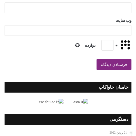
وب‌ سایت
+
=
دوازده
حامیان جاواکاپ
دستگرمی
21 ژوئن 2022