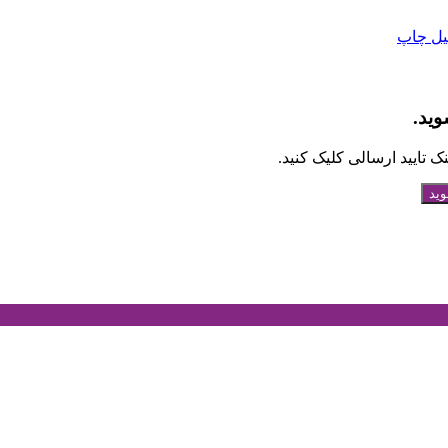
یل
چاپ
وید.
 تایید ارسالی کلیک کنید.