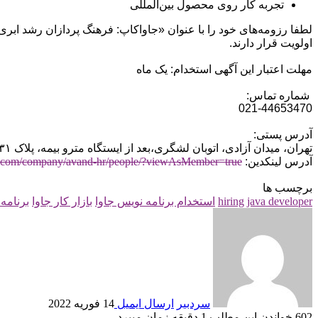
تجربه کار روی محصول بین‌المللی
لطفا رزومه‌های خود را با عنوان «جاواکاپ: فرهنگ پردازان رشد ابری پارس» و ذکر
اولویت قرار دارند.
مهلت اعتبار این آگهی استخدام: یک ماه
شماره تماس:
021-44653470
آدرس پستی:
تهران، میدان آزادی، اتوبان لشگری،بعد از ایستگاه مترو بیمه، پلاک ۳۱، کارخانه نوآوری آزادی
آدرس لینکدین:
viewAsMember=true
com/company/avand-hr/people/?
برچسب ها
java developer
hiring
استخدام برنامه نویس جاوا
بازار کار جاوا
برنامه
سردبیر
ارسال ایمیل
14 فوریه 2022
602
خواندن این مطلب 1 دقیقه زمان می‎برد