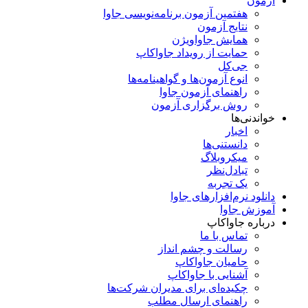
آزمون
هفتمین آزمون برنامه‌نویسی جاوا
نتایج آزمون
همایش جاواویژن
حمایت از رویداد جاواکاپ
جی‌کل
انوع آزمون‌ها و گواهینامه‌ها
راهنمای آزمون جاوا
روش برگزاری آزمون
خواندنی‌ها
اخبار
دانستنی‌ها
میکروبلاگ
تبادل‌نظر
یک تجربه
دانلود نرم‌افزارهای جاوا
آموزش جاوا
درباره جاواکاپ
تماس با ما
رسالت و چشم انداز
حامیان جاواکاپ
آشنایی با جاواکاپ
چکیده‌ای برای مدیران شرکت‌ها
راهنمای ارسال مطلب